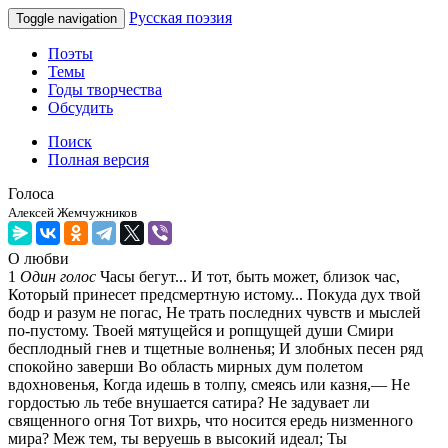
Русская поэзия
Toggle navigation
Поэты
Темы
Годы творчества
Обсудить
Поиск
Полная версия
Голоса
Алексей Жемчужников
О любви
1
Один голос
Часы бегут... И тот, быть может, близок час,
Который принесет предсмертную истому... Покуда дух твой
бодр и разум не погас, Не трать последних чувств и мыслей
по-пустому. Твоей мятущейся и ропщущей души Смири
бесплодный гнев и тщетные волненья; И злобных песен ряд
спокойно заверши Во область мирных дум полетом
вдохновенья, Когда идешь в толпу, смеясь или казня,— Не
гордостью ль тебе внушается сатира? Не задувает ли
священного огня Тот вихрь, что носится ередь низменного
мира? Меж тем, ты веруешь в высокий идеал; Ты