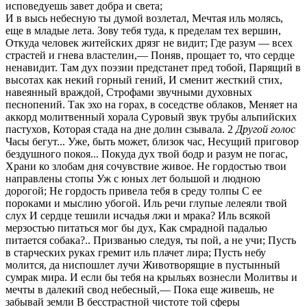
исповедуешь завет добра и света;
И в высь небесную ты думой возлетал, Мечтая иль молясь,
еще в младые лета. Зову тебя туда, к пределам тех вершин,
Откуда человек житейских дрязг не видит; Где разум — всех
страстей и гнева властелин,— Поняв, прощает то, что сердце
ненавидит. Там дух поэзии предстанет пред тобой, Парящий в
высотах как некий горный гений, И сменит жесткий стих,
навеянный враждой, Строфами звучными духовных
песнопений. Так эхо на горах, в соседстве облаков, Меняет на
аккорд молитвенный хорала Суровый звук трубы альпийских
пастухов, Которая стада на дне долин сзывала. 2
Другой голос
Часы бегут... Уже, быть может, близок час, Несущий приговор
бездушного покоя... Покуда дух твой бодр и разум не погас,
Храни ко злобам дня сочувствие живое. Не гордостью твои
направлены стопы Уж с юных лет большой и людною
дорогой; Не гордость привела тебя в среду толпы С ее
пороками и мыслию убогой. Иль речи глупые лелеяли твой
слух И сердце тешили исчадья лжи и мрака? Иль всякой
мерзостью питаться мог бы дух, Как смрадной падалью
питается собака?.. Призванью следуя, ты пой, а не учи; Пусть
в старческих руках гремит иль плачет лира; Пусть небу
молится, да ниспошлет лучи Животворящие в пустынный
сумрак мира. И если бы тебя на крыльях вознесли Молитвы и
мечты в далекий свод небесный,— Пока еще живешь, не
забывай земли В бесстрастной чистоте той сферы