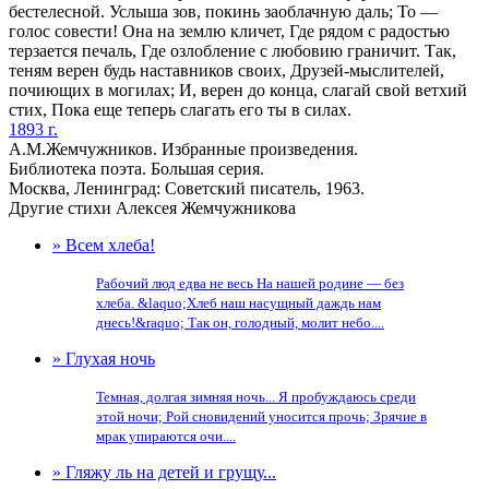
бестелесной. Услыша зов, покинь заоблачную даль; То —
голос совести! Она на землю кличет, Где рядом с радостью
терзается печаль, Где озлобление с любовию граничит. Так,
теням верен будь наставников своих, Друзей-мыслителей,
почиющих в могилах; И, верен до конца, слагай свой ветхий
стих, Пока еще теперь слагать его ты в силах.
1893 г.
А.М.Жемчужников. Избранные произведения.
Библиотека поэта. Большая серия.
Москва, Ленинград: Советский писатель, 1963.
Другие стихи Алексея Жемчужникова
» Всем хлеба!
Рабочий люд едва не весь На нашей родине — без
хлеба. &laquo;Хлеб наш насущный даждь нам
днесь!&raquo; Так он, голодный, молит небо....
» Глухая ночь
Темная, долгая зимняя ночь... Я пробуждаюсь среди
этой ночи; Рой сновидений уносится прочь; Зрячие в
мрак упираются очи....
» Гляжу ль на детей и грущу...