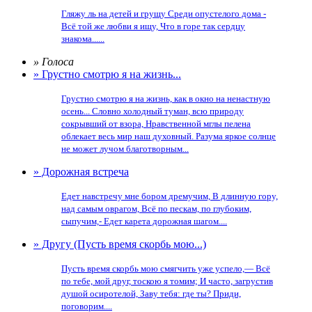
Гляжу ль на детей и грущу Среди опустелого дома -
Всё той же любви я ищу, Что в горе так сердцу
знакома......
» Голоса
» Грустно смотрю я на жизнь...
Грустно смотрю я на жизнь, как в окно на ненастную
осень... Словно холодный туман, всю природу
сокрывший от взора, Нравственной мглы пелена
облекает весь мир наш духовный. Разума яркое солнце
не может лучом благотворным...
» Дорожная встреча
Едет навстречу мне бором дремучим, В длинную гору,
над самым оврагом, Всё по пескам, по глубоким,
сыпучим,- Едет карета дорожная шагом....
» Другу (Пусть время скорбь мою...)
Пусть время скорбь мою смягчить уже успело,— Всё
по тебе, мой друг, тоскою я томим; И часто, загрустив
душой осиротелой, Заву тебя: где ты? Приди,
поговорим....