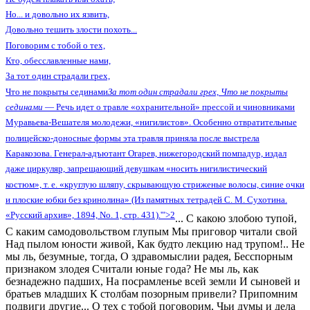
Но... и довольно их язвить,
Довольно тешить злости похоть...
Поговорим с тобой о тех,
Кто, обесславленные нами,
За тот один страдали грех,
Что не покрыты сединами
За тот один страдали грех, Что не покрыты
сединами
— Речь идет о травле «охранительной» прессой и чиновниками
Муравьева-Вешателя молодежи, «нигилистов». Особенно отвратительные
полицейско-доносные формы эта травля приняла после выстрела
Каракозова. Генерал-адъютант Огарев, нижегородский помпадур, издал
даже циркуляр, запрещающий девушкам «носить нигилистический
костюм», т. е. «круглую шляпу, скрывающую стриженые волосы, синие очки
и плоские юбки без кринолина» (Из памятных тетрадей С. М. Сухотина.
«Русский архив», 1894, No. 1, стр. 431).'">2
... С какою злобою тупой,
С каким самодовольством глупым Мы приговор читали свой
Над пылом юности живой, Как будто лекцию над трупом!.. Не
мы ль, безумные, тогда, О здравомыслии радея, Бесспорным
признаком злодея Считали юные года? Не мы ль, как
безнадежно падших, На посрамленье всей земли И сыновей и
братьев младших К столбам позорным привели? Припомним
подвиги другие... О тех с тобой поговорим, Чьи думы и дела