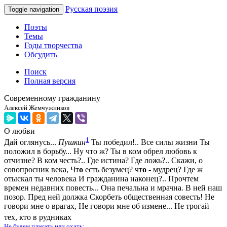
Русская поэзия
Toggle navigation
Поэты
Темы
Годы творчества
Обсудить
Поиск
Полная версия
Современному гражданину
Алексей Жемчужников
О любви
1
Дай оглянусь...
Пушкин
Ты победил!.. Все силы жизни Ты
положил в борьбу... Ну что ж? Ты в ком обрел любовь к
отчизне? В ком честь?.. Где истина? Где ложь?.. Скажи, о
совопросник века, Чт
о
есть безумец? чт
о
- мудрец? Где ж
отыскал ты человека И гражданина наконец?.. Прочтем
времен недавних повесть... Она печальна и мрачна. В ней наш
позор. Пред ней должка Скорбеть общественная совесть! Не
говори мне о врагах, Не говори мне об измене... Не трогай
тех, кто в рудниках
Не будем плакать или охать;