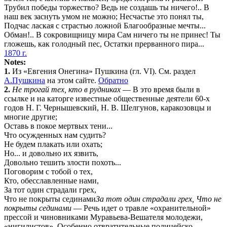
Трубил победы торжество? Ведь не создашь ты ничего!.. В
наш век заснуть умом не можно; Несчастье это понял ты,
Подчас лаская с страстью ложной Благообразные мечты...
Обман!.. В сокровищницу мира Сам ничего ты не принес! Ты
гложешь, как голодный пес, Остатки прерванного пира...
1870 г.
Notes:
1.
Из «Евгения Онегина» Пушкина (гл. VI). См. раздел
А.Пушкина
на этом сайте.
Обратно
2.
Не трогай тех, кто в рудниках
— В это время были в
ссылке и на каторге известные общественные деятели 60-х
годов Н. Г. Чернышевский, Н. В. Шелгунов, каракозовцы и
многие другие
;
Оставь в покое мертвых тени...
Что осужденных нам судить?
Не будем плакать или охать;
Но... и довольно их язвить,
Довольно тешить злости похоть...
Поговорим с тобой о тех,
Кто, обесславленные нами,
За тот один страдали грех,
Что не покрыты сединами
За тот один страдали грех, Что не
покрыты сединами
— Речь идет о травле «охранительной»
прессой и чиновниками Муравьева-Вешателя молодежи,
«нигилистов». Особенно отвратительные полицейско-