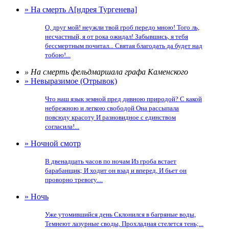
» На смерть А[ндрея Тургенева]
О, друг мой! неужли твой гроб передо мною! Того ль,
несчастный, я от рока ожидал! Забывшись, я тебя
бессмертным почитал... Святая благодать да будет над
тобою!...
» На смерть фельдмаршала графа Каменского
» Невыразимое (Отрывок)
Что наш язык земной пред дивною природой? С какой
небрежною и легкою свободой Она рассыпала
повсюду красоту И разновидное с единством
согласила!...
» Ночной смотр
В двенадцать часов по ночам Из гроба встает
барабанщик; И ходит он взад и вперед, И бьет он
проворно тревогу....
» Ночь
Уже утомившийся день Склонился в багряные воды,
Темнеют лазурные своды, Прохладная стелется тень;...