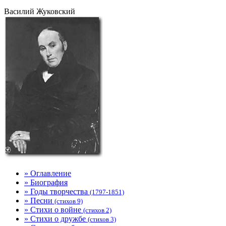
Василий Жуковский
» Оглавление
» Биография
» Годы творчества
(1797-1851)
» Песни
(стихов 9)
» Стихи о войне
(стихов 2)
» Стихи о дружбе
(стихов 3)