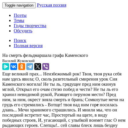
Русская поэзия
Toggle navigation
Поэты
Темы
Годы творчества
Обсудить
Поиск
Полная версия
На смерть фельдмаршала графа Каменского
Василий Жуковский
Еще великий прах... Неизбежимый рок! Твоя, твоя рука себя
нам здесь явила; О, сколь разительный смирения урок Сия
Каменского могила! Не ты ль, грядущее пред ним окинув
мглой, Открыл его очам стезю побед и чести? Не ты ль его
хранил невидимой рукой, Разящего перуном мести? Пред
ним, за ним, окрест зияла смерть и брань; Сомкнутые мечи на
грудь его стремились - Вотще! твоя над ним гор
е
носилась
длань... Мечи хранимого страшились. И мнили мы, что он
последний встретит час, Простертый на щите, в виду
победных строев, И, угасающий, с улыбкой вонмет глас О нем
рыдающих героев. Слепцы!.. сей славы блеск лишь бездну