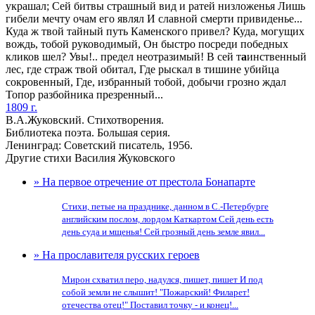
украшал; Сей битвы страшный вид и ратей низложенья Лишь
гибели мечту очам его являл И славной смерти привиденье...
Куда ж твой тайный путь Каменского привел? Куда, могущих
вождь, тобой руководимый, Он быстро посреди победных
кликов шел? Увы!.. предел неотразимый! В сей т
а
инственный
лес, где страж твой обитал, Где рыскал в тишине убийца
сокровенный, Где, избранный тобой, добычи грозно ждал
Топор разбойника презренный...
1809 г.
В.А.Жуковский. Стихотворения.
Библиотека поэта. Большая серия.
Ленинград: Советский писатель, 1956.
Другие стихи Василия Жуковского
» На первое отречение от престола Бонапарте
Стихи, петые на празднике, данном в С.-Петербурге
английским послом, лордом Каткартом Сей день есть
день суда и мщенья! Сей грозный день земле явил...
» На прославителя русских героев
Мирон схватил перо, надулся, пишет, пишет И под
собой земли не слышит! "Пожарский! Филарет!
отечества отец!" Поставил точку - и конец!...