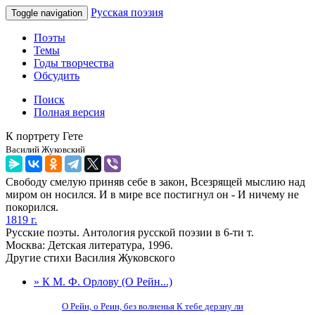
Русская поэзия
Toggle navigation
Поэты
Темы
Годы творчества
Обсудить
Поиск
Полная версия
К портрету Гете
Василий Жуковский
Свободу смелую приняв себе в закон, Всезрящей мыслию над
миром он носился. И в мире все постигнул он - И ничему не
покорился.
1819 г.
Русские поэты. Антология русской поэзии в 6-ти т.
Москва: Детская литература, 1996.
Другие стихи Василия Жуковского
» К М. Ф. Орлову (О Рейн...)
О Рейн, о Реин, без волненья К тебе дерзну ли