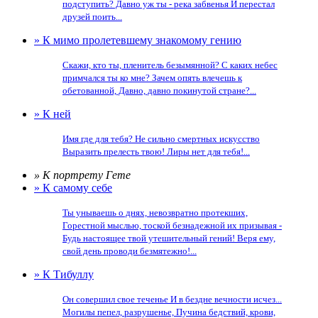
подступить? Давно уж ты - река забвенья И перестал
друзей поить...
» К мимо пролетевшему знакомому гению
Скажи, кто ты, пленитель безымянной? С каких небес
примчался ты ко мне? Зачем опять влечешь к
обетованной, Давно, давно покинутой стране?...
» К ней
Имя где для тебя? Не сильно смертных искусство
Выразить прелесть твою! Лиры нет для тебя!...
» К портрету Гете
» К самому себе
Ты унываешь о днях, невозвратно протекших,
Горестной мыслью, тоской безнадежной их призывая -
Будь настоящее твой утешительный гений! Веря ему,
свой день проводи безмятежно!...
» К Тибуллу
Он совершил свое теченье И в бездне вечности исчез...
Могилы пепел, разрушенье, Пучина бедствий, крови,