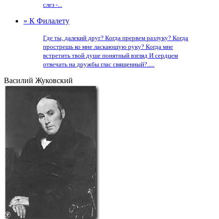
слез -...
» К Филалету
Где ты, далекий друг? Когда прервем разлуку? Когда
прострешь ко мне ласкающую руку? Когда мне
встретить твой душе понятный взгляд И сердцем
отвечать на дружбы глас священный?.....
Василий Жуковский