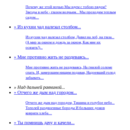
Почему же этой ночью Мы идем с тобою рядом?
Звезды в небе - глазом волчьим... Мы проходим теплым
садом....
» Из кухни чад налезал столбом...
Из кухни чад налезал столбом, Давил на лоб, на глаза...
(А мир за окном и дождь за окном, Как мне их
осязать!)...
» Мне противно жить не раздеваясь...
Мне противно жить не раздеваясь, На гнилой соломе
спать. И, замерзшим нищим подавая, Надоевший голод
забывать....
» Над дальней равниной...
» Отчего же дым над городом...
Отчего же дым над городом, Тишина и голубое небо...
Тополей раздвоенные бороды И больших домов
ковриги хлеба....
» Ты помнишь дачу и качели...