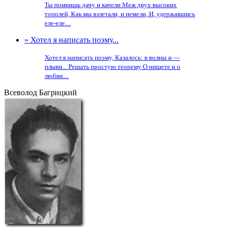
Ты помнишь дачу и качели Меж двух высоких
тополей, Как мы взлетали, и немели, И, удержавшись
еле-еле....
» Хотел я написать поэму...
Хотел я написать поэму, Казалось: в волны и —
плыви... Решать простую теорему О нищете и о
любви....
Всеволод Багрицкий