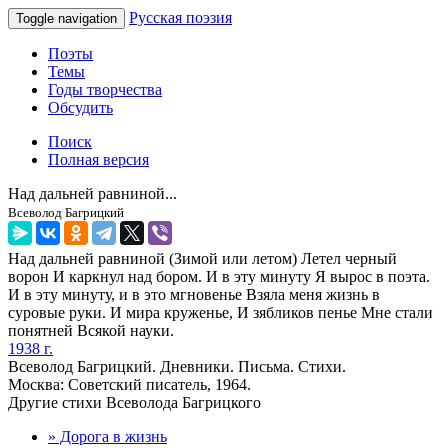
Русская поэзия
Toggle navigation
Поэты
Темы
Годы творчества
Обсудить
Поиск
Полная версия
Над дальней равниной...
Всеволод Багрицкий
Над дальней равниной (Зимой или летом) Летел черный
ворон И каркнул над бором. И в эту минуту Я вырос в поэта.
И в эту минуту, и в это мгновенье Взяла меня жизнь в
суровые руки. И мира круженье, И зябликов пенье Мне стали
понятней Всякой науки.
1938 г.
Всеволод Багрицкий. Дневники. Письма. Стихи.
Москва: Советский писатель, 1964.
Другие стихи Всеволода Багрицкого
» Дорога в жизнь