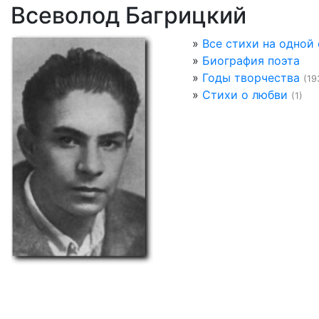
Всеволод Багрицкий
»
Все стихи на одной
»
Биография поэта
»
Годы творчества
(19
»
Стихи о любви
(1)