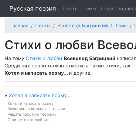
Русская поэзия
Поэты
Темы
Годы творчес
Главная
Поэты
Всеволод Багрицкий
Темы
Стихи о любви Всево
На тему
Стихи о любви
Всеволод Багрицкий
написал
Среди них особо можно отметить такие стихи, как
Хотел я написать поэму...
и другие.
»
Хотел я написать поэму...
Хотел я написать поэму,

Казалось: в волны и — плыви...

Решать простую теорему

О нищете и о любви....