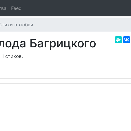
тва
Feed
Стихи о любви
лода Багрицкого
 1 стихов.