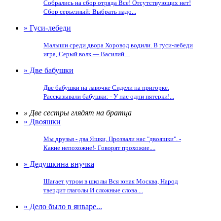
Собрались на сбор отряда Все! Отсутствующих нет!
Сбор серьезный: Выбрать надо...
» Гуси-лебеди
Малыши среди двора Хоровод водили. В гуси-лебеди
игра, Серый волк — Василий....
» Две бабушки
Две бабушки на лавочке Сидели на пригорке.
Рассказывали бабушки: - У нас одни пятерки!...
» Две сестры глядят на братца
» Двояшки
Мы друзья - два Яшки, Прозвали нас "двояшки". -
Какие непохожие!- Говорят прохожие....
» Дедушкина внучка
Шагает утром в школы Вся юная Москва, Народ
твердит глаголы И сложные слова....
» Дело было в январе...