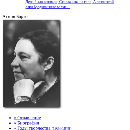
Дело было в январе, Стояла елка на горе, А возле этой
елки Бродили злые волки....
Агния Барто
» Оглавление
» Биография
» Годы творчества
(1934-1978)