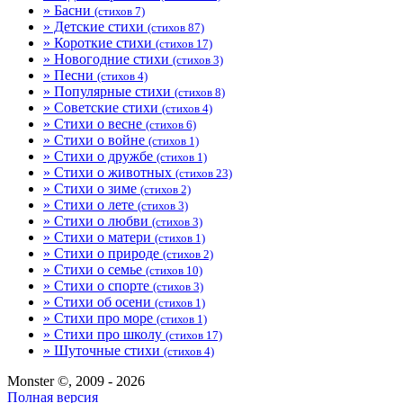
» Басни
(стихов 7)
» Детские стихи
(стихов 87)
» Короткие стихи
(стихов 17)
» Новогодние стихи
(стихов 3)
» Песни
(стихов 4)
» Популярные стихи
(стихов 8)
» Советские стихи
(стихов 4)
» Стихи о весне
(стихов 6)
» Стихи о войне
(стихов 1)
» Стихи о дружбе
(стихов 1)
» Стихи о животных
(стихов 23)
» Стихи о зиме
(стихов 2)
» Стихи о лете
(стихов 3)
» Стихи о любви
(стихов 3)
» Стихи о матери
(стихов 1)
» Стихи о природе
(стихов 2)
» Стихи о семье
(стихов 10)
» Стихи о спорте
(стихов 3)
» Стихи об осени
(стихов 1)
» Стихи про море
(стихов 1)
» Стихи про школу
(стихов 17)
» Шуточные стихи
(стихов 4)
Monster ©, 2009 - 2026
Полная версия