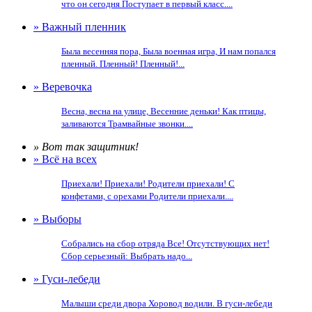
что он сегодня Поступает в первый класс....
» Важный пленник
Была весенняя пора, Была военная игра, И нам попался
пленный. Пленный! Пленный!...
» Веревочка
Весна, весна на улице, Весенние деньки! Как птицы,
заливаются Трамвайные звонки....
» Вот так защитник!
» Всё на всех
Приехали! Приехали! Родители приехали! С
конфетами, с орехами Родители приехали....
» Выборы
Собрались на сбор отряда Все! Отсутствующих нет!
Сбор серьезный: Выбрать надо...
» Гуси-лебеди
Малыши среди двора Хоровод водили. В гуси-лебеди