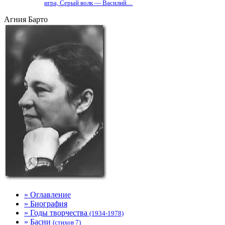
игра, Серый волк — Василий....
Агния Барто
» Оглавление
» Биография
» Годы творчества
(1934-1978)
» Басни
(стихов 7)