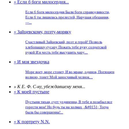
» Если б боги милосердия...
Если б боги милосердия Были боги справедливости,
Если б ты лишилась прелестей, Нарушая обещания,
—...
» Зайцевскому, поэту-моряку
Счастливый Зайцевский, поэт и герой! Позволь
хлебопашцу-гусару Пожать тебе руку солдатской
рукой И в честь тебе высушить чару....
» И моя звездочка
Море воет, море стонет, И во мраке, одинок, Поглощен
волною, тонет Мой заносчивый челнок....
» К Е. Ф. С-ну, убеждавшему меня...
» К моей пустыне
Пустыня тихая, сует уединенна, В тебе я позабыл все
горести мои! Но будь ты на холмах , &#0151; Тогда
была бы совершенна!...
» К портрету N.N.