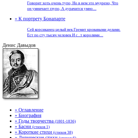
Говорит хоть очень тупо, Но в нем это мудрено, Что
он умничает глупо, А дурачится умно....
» К портрету Бонапарте
Сей корсиканец целый век Гремит кровавыми делами.
Ест по сту тысяч человек И с...т королями....
Денис Давыдов
» Оглавление
» Биография
» Годы творчества
(1801-1836)
» Басни
(стихов 1)
» Короткие стихи
(стихов 38)
» Лирические стихи
(стихов 6)