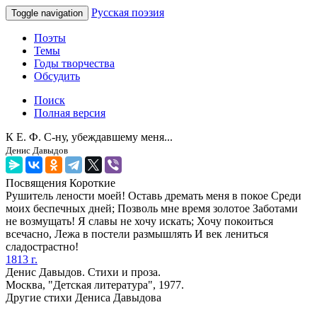
Русская поэзия
Toggle navigation
Поэты
Темы
Годы творчества
Обсудить
Поиск
Полная версия
К Е. Ф. С-ну, убеждавшему меня...
Денис Давыдов
Посвящения
Короткие
Рушитель лености моей! Оставь дремать меня в покое Среди
моих беспечных дней; Позволь мне время золотое Заботами
не возмущать! Я славы не хочу искать; Хочу покоиться
всечасно, Лежа в постели размышлять И век лениться
сладострастно!
1813 г.
Денис Давыдов. Стихи и проза.
Москва, "Детская литература", 1977.
Другие стихи Дениса Давыдова