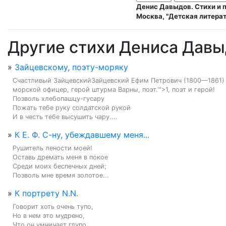
Денис Давыдов. Стихи и п
Москва, "Детская литерату
Другие стихи Дениса Дав
»
Зайцевскому, поэту-моряку
Счастливый ЗайцевскийЗайцевский Ефим Петрович (1800—1861) 
морской офицер, герой штурма Варны, поэт.'">1, поэт и герой!

Позволь хлебопашцу-гусару

Пожать тебе руку солдатской рукой

И в честь тебе высушить чару....
»
К Е. Ф. С-ну, убеждавшему меня...
Рушитель лености моей!

Оставь дремать меня в покое

Среди моих беспечных дней;

Позволь мне время золотое...
»
К портрету N.N.
Говорит хоть очень тупо,

Но в нем это мудрено,

Что он умничает глупо,
