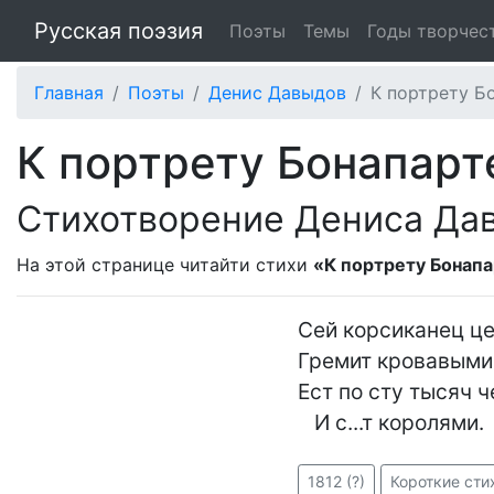
Русская поэзия
Поэты
Темы
Годы творчес
Главная
Поэты
Денис Давыдов
К портрету Б
К портрету Бонапарт
Стихотворение Дениса Да
На этой странице читайти стихи
«К портрету Бонап
Сей корсиканец це
Гремит кровавыми 
Ест по сту тысяч ч
   И с...т королями.
1812 (?)
Короткие сти