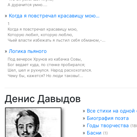
А дурачится умно....
»
Когда я повстречал красавицу мою...
1

Когда я повстречал красавицу мою,

Которую любил, которую люблю,

Чьей власти избежать я льстил себя обманом,-...
»
Логика пьяного
Под вечерок Хрунов из кабачка Совы,

Бог ведает куда, по стенке пробирался;

Шел, шел и рухнулся. Народ расхохотался.

Чему бы, кажется? Но люди таковы!...
Денис Давыдов
»
Все стихи на одной
»
Биография поэта
»
Годы творчества
(18
»
Басни
(1)