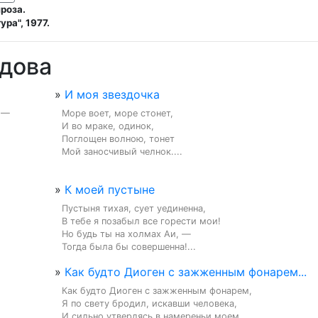
роза.
ра", 1977.
ыдова
»
И моя звездочка
— 
Море воет, море стонет,

И во мраке, одинок,

Поглощен волною, тонет

Мой заносчивый челнок....
»
К моей пустыне
Пустыня тихая, сует уединенна,

В тебе я позабыл все горести мои!

Но будь ты на холмах Аи, —

Тогда была бы совершенна!...
»
Как будто Диоген с зажженным фонарем...
Как будто Диоген с зажженным фонарем,

Я по свету бродил, искавши человека,

И сильно утвердясь в намереньи моем,
