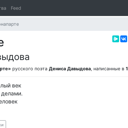
тва
Feed
онапарте
е
выдова
арте»
русского поэта
Дениса Давыдова
, написанные в
лый век

делами.

еловек

хи