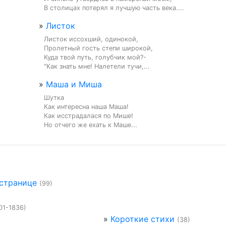
В столицах потерял я лучшую часть века....
»
Листок
Листок иссохший, одинокой,

Пролетный гость степи широкой,

Куда твой путь, голубчик мой?-

"Как знать мне! Налетели тучи,...
»
Маша и Миша
Шутка

Как интересна наша Маша!

Как исстрадалася по Мише!

Но отчего же ехать к Маше...
 странице
(99)
01-1836)
»
Короткие стихи
(38)