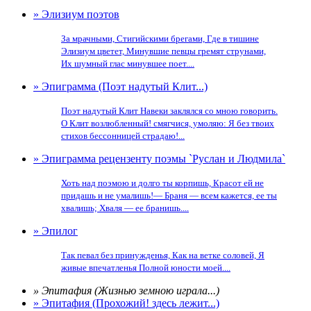
» Элизиум поэтов
За мрачными, Стигийскими брегами, Где в тишине
Элизиум цветет, Минувшие певцы гремят струнами,
Их шумный глас минувшее поет....
» Эпиграмма (Поэт надутый Клит...)
Поэт надутый Клит Навеки заклялся со мною говорить.
О Клит возлюбленный! смягчися, умоляю: Я без твоих
стихов бессонницей страдаю!...
» Эпиграмма рецензенту поэмы `Руслан и Людмила`
Хоть над поэмою и долго ты корпишь, Красот ей не
придашь и не умалишь!— Браня — всем кажется, ее ты
хвалишь; Хваля — ее бранишь....
» Эпилог
Так певал без принужденья, Как на ветке соловей, Я
живые впечатленья Полной юности моей....
» Эпитафия (Жизнью земною играла...)
» Эпитафия (Прохожий! здесь лежит...)