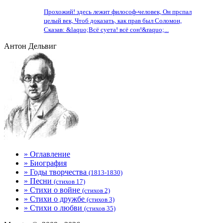
Прохожий! здесь лежит философ-человек, Он прспал
целый век, Чтоб доказать, как прав был Соломон,
Сказав: &laquo;Всё суета! всё сон!&raquo;...
Антон Дельвиг
» Оглавление
» Биография
» Годы творчества
(1813-1830)
» Песни
(стихов 17)
» Стихи о войне
(стихов 2)
» Стихи о дружбе
(стихов 3)
» Стихи о любви
(стихов 35)