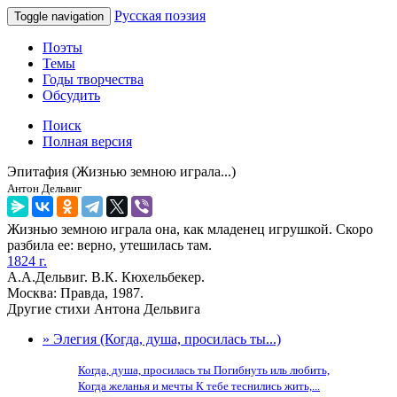
Русская поэзия
Toggle navigation
Поэты
Темы
Годы творчества
Обсудить
Поиск
Полная версия
Эпитафия (Жизнью земною играла...)
Антон Дельвиг
Жизнью земною играла она, как младенец игрушкой. Скоро
разбила ее: верно, утешилась там.
1824 г.
А.А.Дельвиг. В.К. Кюхельбекер.
Москва: Правда, 1987.
Другие стихи Антона Дельвига
» Элегия (Когда, душа, просилась ты...)
Когда, душа, просилась ты Погибнуть иль любить,
Когда желанья и мечты К тебе теснились жить,...