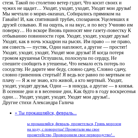
стезя. Такой по столетию ветер гудит, Что косит своих и
чужих не щадит… Уходят, уходят, уходят, Уходят мои друзья!
Мы мечтали о морях-океанах, Собирались прямиком на
Гавайи! И, как спятивший трубач, спозаранок Уцелевших я
друзей созываю. Я на ощупь, и на вкус, и по весу Учиняю им
поверку… Но вскоре Вновь приносят мне газету-повестку К
отбыванию повинности горя. Уходят, уходят, уходят друзья!
Уходят, как в ночь эскадрон на рысях. Им право — не право,
им совесть — пустяк, Одни наплюют, а другие — простят!
Уходят, уходят, уходят, Уходят мои друзья! И когда потеря
громом крушенья Оглушила, полоснула по сердцу, Не
спешите сообщить в утешенье, Что немало есть потерь по
соседству. Не дарите мне беду, словно сдачу, Словно сдачу,
словно гривенник стертый! Я ведь все равно по мертвым не
плачу — Я ж не знаю, кто живой, а кто мертвый. Уходят,
уходят, уходят друзья, Одни — в никуда, а другие — в князья.
В осенние дни и в весенние дни, Как будто в году воскресенья
одни… Уходят, уходят, уходят, Уходят мои друзья!..
Другие стихи Александра Галича
» Ты прокашляйся, февраль...
ы прокашляйся, февраль, прометелься, Грянь морозом
на ходу, с поворотца! Промотали мы свое
прометейство, Проворонили свое первородство!...