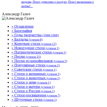
людьми, Поют девчонки о разлуке, Поют мальчишки о
любви!...
Александр Галич
» Оглавление
» Биография
» Годы творчества
(1968-1968)
» Баллады
(стихов 8)
» Короткие стихи
(стихов 12)
» Новогодние стихи
(стихов 1)
» Патриотические стихи
(стихов 1)
» Песни
(стихов 35)
» Песни из кинофильмов
(стихов 5)
» Популярные стихи
(стихов 2)
» Советские стихи
(стихов 1)
» Стихи о женщинах
(стихов 1)
» Стихи о животных
(стихов 1)
» Стихи о зиме
(стихов 1)
» Стихи о матери
(стихов 1)
» Стихи о России
(стихов 1)
» Стихи-посвящения
(стихов 7)
» Шуточные стихи
(стихов 1)