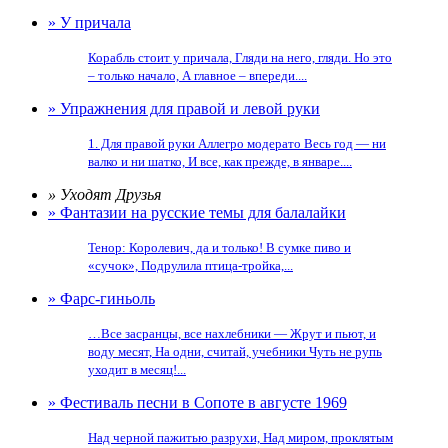
» У причала
Корабль стоит у причала, Гляди на него, гляди. Но это
– только начало, А главное – впереди....
» Упражнения для правой и левой руки
1. Для правой руки Аллегро модерато Весь год — ни
валко и ни шатко, И все, как прежде, в январе....
» Уходят Друзья
» Фантазии на русские темы для балалайки
Тенор: Королевич, да и только! В сумке пиво и
«сучок», Подрулила птица-тройка,...
» Фарс-гиньоль
…Все засранцы, все нахлебники — Жрут и пьют, и
воду месят, На одни, считай, учебники Чуть не рупь
уходит в месяц!...
» Фестиваль песни в Сопоте в августе 1969
Над черной пажитью разрухи, Над миром, проклятым