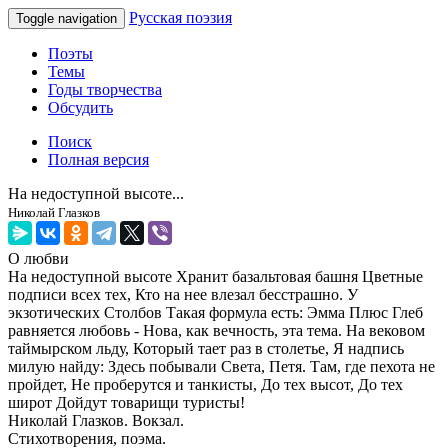
Русская поэзия
Toggle navigation
Поэты
Темы
Годы творчества
Обсудить
Поиск
Полная версия
На недоступной высоте...
Николай Глазков
О любви
На недоступной высоте Хранит базальтовая башня Цветные
подписи всех тех, Кто на нее влезал бесстрашно. У
экзотических Столбов Такая формула есть: Эмма Плюс Глеб
равняется любовь - Нова, как вечность, эта тема. На вековом
таймырском льду, Который тает раз в столетье, Я надпись
милую найду: Здесь побывали Света, Петя. Там, где пехота не
пройдет, Не проберутся и танкисты, До тех высот, До тех
широт Дойдут товарищи туристы!
Николай Глазков. Вокзал.
Стихотворения, поэма.