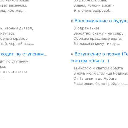
солнечной зимы

Во дворе Егорова.

вет весенним.

Вишни, яблоки висят -

яц, ибо мы,...
Это очень здорово!...
»
Воспоминание о буду
, черный дьявол,

(Подражание)

аучась.

Вероятно, скажу - не совру,

 белый мрамор

Обожаю правдивые вести:

ный, черный час....
Баклажаны мечут икру,...
ходит по ступеням...
»
Вступление в поэму (Т
светом объята...)
ит по ступеням,

ма.

Темнотою и светом объята

что постепенно

В ночь июля столица Родины.
...
От Таганки и до Арбата

Расстояние было пройдено...