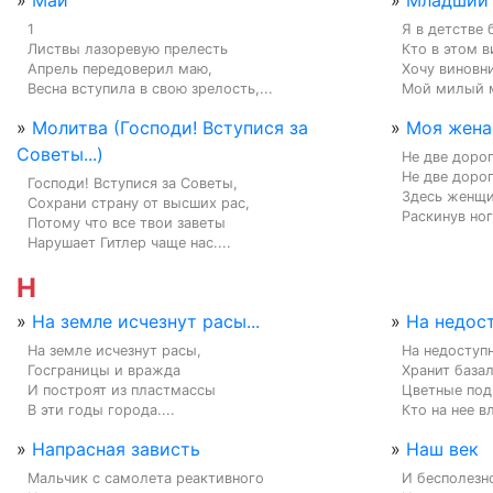
»
Май
»
Младший 
1

Я в детстве 
Листвы лазоревую прелесть

Кто в этом в
Апрель передоверил маю,

Хочу виновни
Весна вступила в свою зрелость,...
Мой милый м
»
Молитва (Господи! Вступися за
»
Моя жена
Советы...)
Не две дорог
Не две дороги
Господи! Вступися за Советы,

Здесь женщи
Сохрани страну от высших рас,

Раскинув ног
Потому что все твои заветы

Нарушает Гитлер чаще нас....
Н
»
На земле исчезнут расы...
»
На недост
На земле исчезнут расы,

На недоступн
Госграницы и вражда

Хранит базал
И построят из пластмассы

Цветные подп
В эти годы города....
Кто на нее в
»
Напрасная зависть
»
Наш век
Мальчик с самолета реактивного

И бесполезно