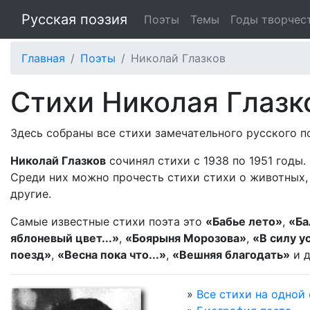
Русская поэзия
Поэты
Темы
Годы творчес
Главная
Поэты
Николай Глазков
Стихи Николая Глазк
Здесь собраны все стихи замечательного русского 
Николай Глазков
сочинял стихи с 1938 по 1951 годы.
Среди них можно прочесть стихи стихи о животных, 
другие.
Самые известные стихи поэта это
«Бабье лето»
,
«Ба
яблоневый цвет...»
,
«Боярыня Морозова»
,
«В силу у
поезд»
,
«Весна пока что...»
,
«Вешняя благодать»
и д
»
Все стихи на одной