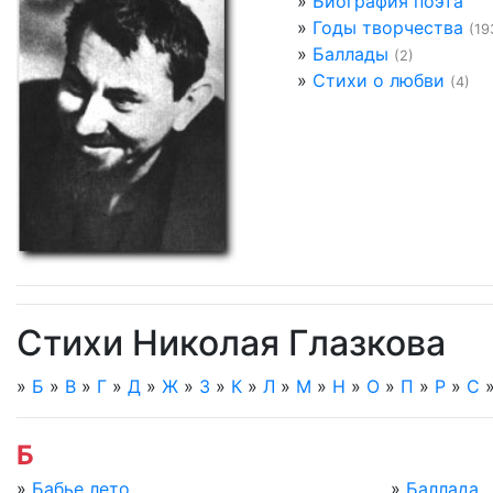
»
Биография поэта
»
Годы творчества
(19
»
Баллады
(2)
»
Стихи о любви
(4)
Стихи Николая Глазкова
»
Б
»
В
»
Г
»
Д
»
Ж
»
З
»
К
»
Л
»
М
»
Н
»
О
»
П
»
Р
»
С
Б
»
Бабье лето
»
Баллада