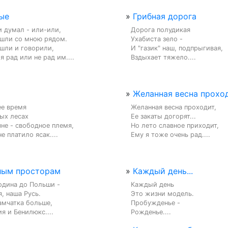
ые
»
Грибная дорога
и думал - или-или,

Дорога полудикая

шли со мною рядом.

Ухабиста зело -

шли и говорили,

И "газик" наш, подпрыгивая,

 я рад или не рад им....
Вздыхает тяжело....
»
Желанная весна проходи
е время

Желанная весна проходит,

ых лесах

Ее закаты догорят...

е - свободное племя,

Но лето славное приходит,

е платило ясак....
Ему я тоже очень рад....
лым просторам
»
Каждый день...
одина до Польши -

Каждый день

, наша Русь.

Это жизни модель.

амчатка больше,

Пробужденье -

я и Бенилюкс....
Рожденье....