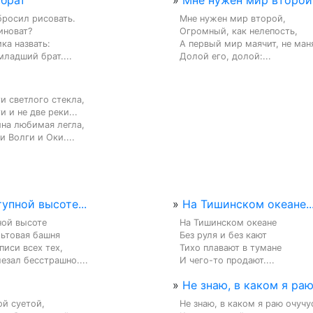
брат
»
Мне нужен мир второй.
бросил рисовать.

Мне нужен мир второй,

иноват?

Огромный, как нелепость,

ка назвать:

А первый мир маячит, не маня
ладший брат....
Долой его, долой:...
и светлого стекла,

 и не две реки...

на любимая легла,

и Волги и Оки....
упной высоте...
»
На Тишинском океане..
ой высоте

На Тишинском океане

ьтовая башня

Без руля и без кают

иси всех тех,

Тихо плавают в тумане

лезал бесстрашно....
И чего-то продают....
»
Не знаю, в каком я раю
й суетой,

Не знаю, в каком я раю очучус