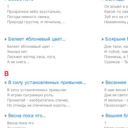
1

Он вошел в р
Прозрачное небо хрустально,

Какой-то све
Погода немного свежа,

Зуб его не ст
Природа грустна, и печальна,...
Незнакомец 
»
Белеет яблоневый цвет...
»
Боярыня 
Белеет яблоневый цвет -

Дни твои, на
Унынья нет.

И тобой, нав
Ласкают взгляд леса, луга,

Помнишь, в Т
А не снега....
Суриков - "Б
В
»
В силу установленных привычек...
»
Весеннее
В силу установленных привычек

К нам весна 
Я играю сыгранную роль.

Дни ее светл
Прометей - изобретатель спичек,

И веселье - 
Но отнюдь не спичечный король....
Происходит о
»
Весна пока что...
»
Вешняя б
Весна пока что

1
