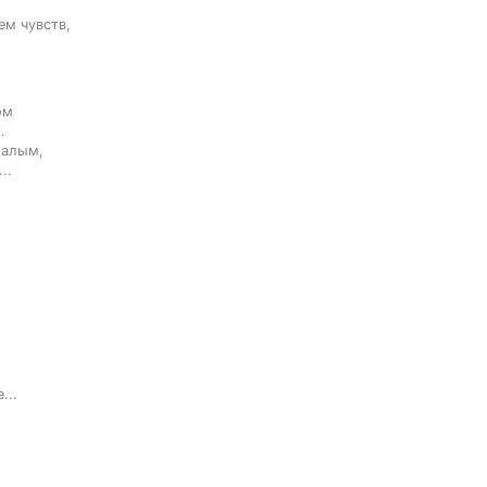
м чувств,

м



алым,

..


...