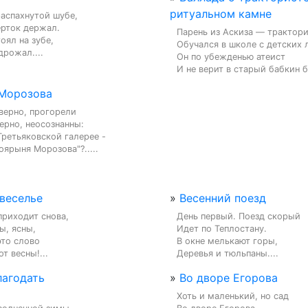
ритуальном камне
аспахнутой шубе,

рток держал.

Парень из Аскиза — тракторис
оял на зубе,

Обучался в школе с детских л
дрожал....
Он по убежденью атеист

И не верит в старый бабкин бр
Морозова
верно, прогорели

ерно, неосознанны:

ретьяковской галерее -

оярыня Морозова"?.....
 веселье
»
Весенний поезд
приходит снова,

День первый. Поезд скорый

ы, ясны,

Идет по Теплостану.

это слово

В окне мелькают горы,

т весны!...
Деревья и тюльпаны....
лагодать
»
Во дворе Егорова
Хоть и маленький, но сад
