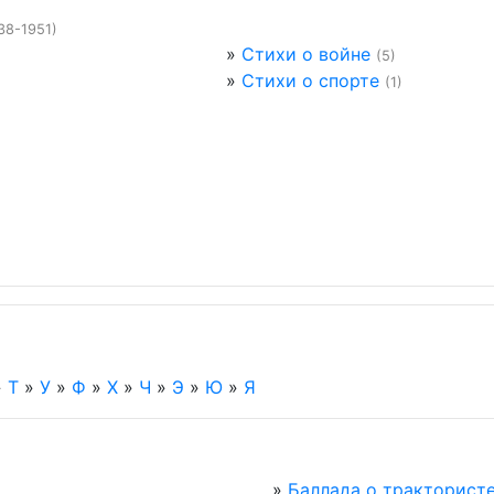
38-1951)
»
Стихи о войне
(5)
»
Стихи о спорте
(1)
»
Т
»
У
»
Ф
»
Х
»
Ч
»
Э
»
Ю
»
Я
»
Баллада о трактористе