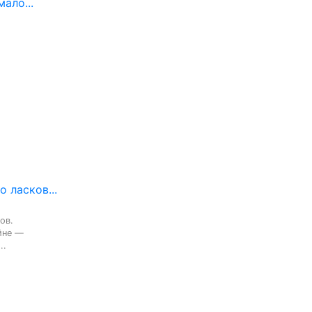
ало...
 ласков...
в.

не —

..