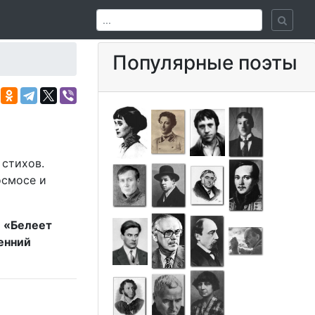
Популярные поэты
 стихов.
осмосе и
,
«Белеет
енний