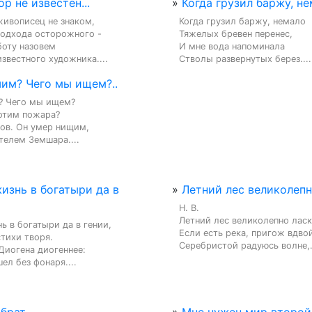
ор не известен...
»
Когда грузил баржу, нем
ивописец не знаком,

Когда грузил баржу, немало

подхода осторожного -

Тяжелых бревен перенес,

оту назовем

И мне вода напоминала

звестного художника....
Стволы развернутых берез....
шим? Чего мы ищем?..
? Чего мы ищем?

отим пожара?

ов. Он умер нищим,

телем Земшара....
изнь в богатыри да в
»
Летний лес великолепно
Н. В.

Летний лес великолепно ласко
ь в богатыри да в гении,

Если есть река, пригож вдвой
ихи творя.

Серебристой радуюсь волне,.
Диогена диогеннее:

ел без фонаря....