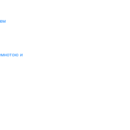
щем
емнотою и


.