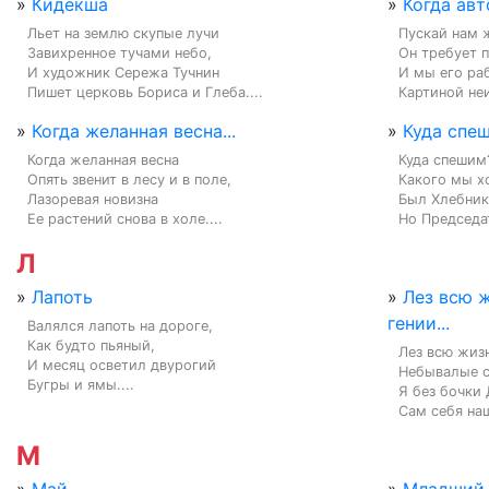
»
Кидекша
»
Когда авт
Льет на землю скупые лучи

Пускай нам ж
Завихренное тучами небо,

Он требует 
И художник Сережа Тучнин

И мы его раб
Пишет церковь Бориса и Глеба....
Картиной неи
»
Когда желанная весна...
»
Куда спе
Когда желанная весна

Куда спешим
Опять звенит в лесу и в поле,

Какого мы х
Лазоревая новизна

Был Хлебник
Ее растений снова в холе....
Но Председа
Л
»
Лапоть
»
Лез всю ж
гении...
Валялся лапоть на дороге,

Как будто пьяный,

Лез всю жизн
И месяц осветил двурогий

Небывалые ст
Бугры и ямы....
Я без бочки 
Сам себя наш
М