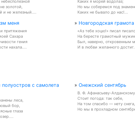
 небесполезной

Каких я морей водолаз;

не золотой,

Но мы соберемся под знамене
 и не железный....
Каких не бывало до нас!...
зм меня
»
Новгородская грамота
и притяжения

«Аз тебе хоцю!» писал писало
оей Сахара

На бересте грамотный мужик.
чивости гения

Был, наверно, откровенным м
сти нахала....
И в любви желанного достиг..
 полуостров с самолета
»
Онежский сентябрь
В. Ф. Афанасьеву-Алданскому

Стоит погода: так себе,

ранены леса,

На том спасибо — нету снега,
овый бор,

Но мы в прохладном сентябре
ясные глаза

зер....