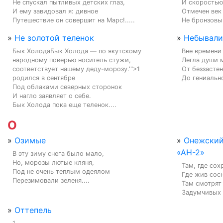
Не спускал пытливых детских глаз,

И скоростью
И ему завидовал я: дивное

Отмечен век 
Путешествие он совершит на Марс!.....
Не бронзовый
»
Не золотой теленок
»
Небывали
Бык ХолодаБык Холода — по якутскому 
Вне времени 
народному поверью носитель стужи, 
Легла души м
соответствует нашему деду-морозу.'">1 
От беззастен
родился в сентябре

До гениально
Под облаками северных сторонок

И нагло заявляет о себе.

Бык Холода пока еще теленок....
О
»
Озимые
»
Онежский
«АН-2»
В эту зиму снега было мало,

Но, морозы лютые кляня,

Там, где сох
Под не очень теплым одеялом

Где жив сосн
Перезимовали зеленя....
Там смотрят 
Задумчивых о
»
Оттепель