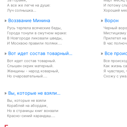
За горами,

Март месяц 
А все же легче на душе:

И потому слы
Луч солнышка...
Хороший мес
»
Воззвание Минина
»
Ворон
Русь терпела всяческие беды,

Черный ворон
Города тонули в смутном мраке:

Мистицизму н
В Новгороде ликовали шведы,

Прилетел на
И Москвою правили поляки....
В час полноч
»
Вот идет состав товарный...
»
Все проис
Вот идет состав товарный.

Все происход
Слышен окрик матерный.

Как жизнь са
Женщины - народ коварный,

Я чувствую, 
Но очаровательный....
Схожу с ума.
»
Вы, которые не взяли...
Вы, которые не взяли

Кораблей на абордаж,

Но в страницы книг вонзали

Красно-синий карандаш....