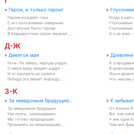
Г
»
Герои, и только герои!
»
Глухонем
Героев рождает горе

Когда я шел 
С его положеньем скверным:

Глухонемые 
Достаточно было героев

Глухонемые 
В безрадостном сорок первом!.....
А я не знал -
Д-Ж
»
Девятое мая
»
Древляне
Ночь. По эфиру, народы радуя,

В стародавне
О мире миру вещает радио -

В домосковн
И от рассвета до салюта

Жили древлян
Победа эта звенит повсюду....
Что никому н
З-К
»
За неведомым бредущие...
»
К небыва
За неведомым бредущие,

От Аляски Р
Как поэты, сумасшедшие,

Вот она какая
Мы готовы предыдущее

У нее одна К
Променять на непришедшее....
Чем вся Дани