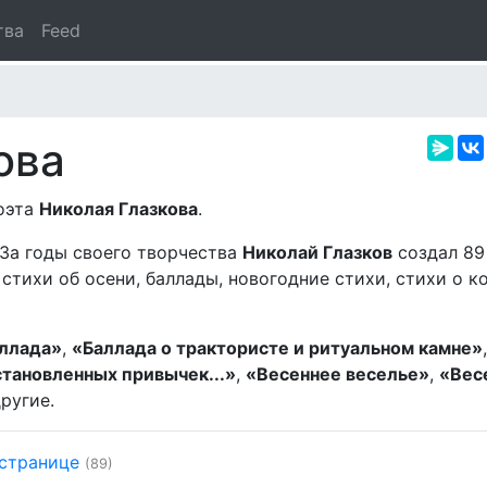
тва
Feed
ова
поэта
Николая Глазкова
.
 За годы своего творчества
Николай Глазков
создал 89
стихи об осени, баллады, новогодние стихи, стихи о к
ллада»
,
«Баллада о трактористе и ритуальном камне»
становленных привычек...»
,
«Весеннее веселье»
,
«Вес
ругие.
 странице
(89)