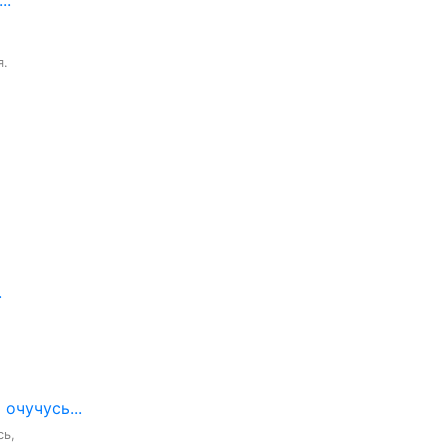
..
.

.
 очучусь...
ь,
