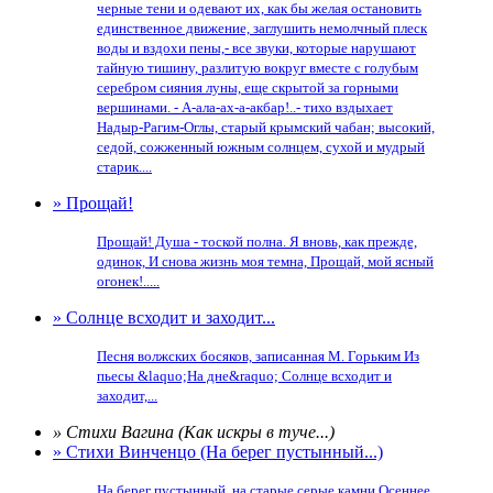
черные тени и одевают их, как бы желая остановить
единственное движение, заглушить немолчный плеск
воды и вздохи пены,- все звуки, которые нарушают
тайную тишину, разлитую вокруг вместе с голубым
серебром сияния луны, еще скрытой за горными
вершинами. - А-ала-ах-а-акбар!..- тихо вздыхает
Надыр-Рагим-Оглы, старый крымский чабан; высокий,
седой, сожженный южным солнцем, сухой и мудрый
старик....
» Прощай!
Прощай! Душа - тоской полна. Я вновь, как прежде,
одинок, И снова жизнь моя темна, Прощай, мой ясный
огонек!.....
» Солнце всходит и заходит...
Песня волжских босяков, записанная М. Горьким Из
пьесы &laquo;На дне&raquo; Солнце всходит и
заходит,...
» Стихи Вагина (Как искры в туче...)
» Стихи Винченцо (На берег пустынный...)
На берег пустынный, на старые серые камни Осеннее