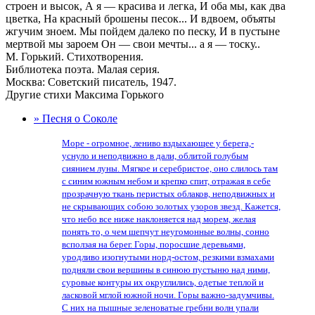
строен и высок, А я — красива и легка, И оба мы, как два
цветка, На красный брошены песок... И вдвоем, объяты
жгучим зноем. Мы пойдем далеко по песку, И в пустыне
мертвой мы зароем Он — свои мечты... а я — тоску..
М. Горький. Стихотворения.
Библиотека поэта. Малая серия.
Москва: Советский писатель, 1947.
Другие стихи Максима Горького
» Песня о Соколе
Море - огромное, лениво вздыхающее у берега,-
уснуло и неподвижно в дали, облитой голубым
сиянием луны. Мягкое и серебристое, оно слилось там
с синим южным небом и крепко спит, отражая в себе
прозрачную ткань перистых облаков, неподвижных и
не скрывающих собою золотых узоров звезд. Кажется,
что небо все ниже наклоняется над морем, желая
понять то, о чем шепчут неугомонные волны, сонно
всползая на берег. Горы, поросшие деревьями,
уродливо изогнутыми норд-остом, резкими взмахами
подняли свои вершины в синюю пустыню над ними,
суровые контуры их округлились, одетые теплой и
ласковой мглой южной ночи. Горы важно-задумчивы.
С них на пышные зеленоватые гребни волн упали