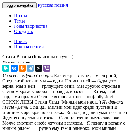
Русская поэзия
Toggle navigation
Поэты
Темы
Годы творчества
Обсудить
Поиск
Полная версия
Стихи Вагина (Как искры в туче...)
Максим Горький
Из пьесы «Дети Солнца»
Как искры в туче дыма черной,
Средь этой жизни мы — одни. Но мы в ней — будущего
зерна! Мы в ней — грядущего огни! Мы дружно служим в
светлом храме Свободы, правды, красоты — Затем, чтоб
гордыми орлами Слепые выросли кроты. moj-milyj-idet
СТИХИ ЛИЗЫ Стихи Лизы (Милый мой идет...)
Из финала
пьесы «Дети Солнца»
Милый мой идет среди пустыни В
знойном море красного песка... Знаю я, в дали туманно-синей
Ждет его пустыня и тоска... Солнце, точно чье-то злое око,
Молча смотрит с неба жгучим взглядом... Я приду и встану с
милым рядом — Трудно ему там и одиноко! Мой милый