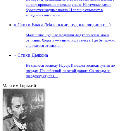
солнце прощально и нежно упало. На темные камни
бросаются жадные волны И солнце смывают в
холодное синее море....
» Стихи Власа (Маленькие, нудные людишки...)
Маленькие, нудные людишки Ходят по земле моей
отчизны, Ходят и — уныло ищут места, Где бы можно
спрятаться от жизни....
» Стихи Дьякона
Не спалося господу Исусу, И пошел господь гулять по
звездам, По небесной, золотой дороге Со звезды на
звездочку ступая....
Максим Горький