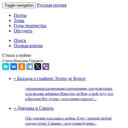
Русская поэзия
Toggle navigation
Поэты
Темы
Годы творчества
Обсудить
Поиск
Полная версия
Стихи о войне
Стихи Максима Горького
» Баллада о графине Эллен де Курси
украшенная различными сентенциями, среди которых
есть весьма забавные Известно ли Вам, о мой друг, что
в Бретани Нет лучше - хоть камни спроси!-...
» Девушка и Смерть
I По деревне ехал царь с войны. Едет - черной злобой
сердце точит. Слышит - за кустами бузины...