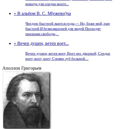
некогда для сердца моего...
» В альбом В. С. М[ежеви]ча
Чредою быстрой льются годы,— Но, боже мой, еще
быстрей И безвозвратней для людей Проходят
призраки свободы,...
» Вечер душен, ветер воет...
Вечер душен, ветер воет, Воет пес дворной; Сердце
ноет, ноет, ноет, Словно зуб больной....
Аполлон Григорьев