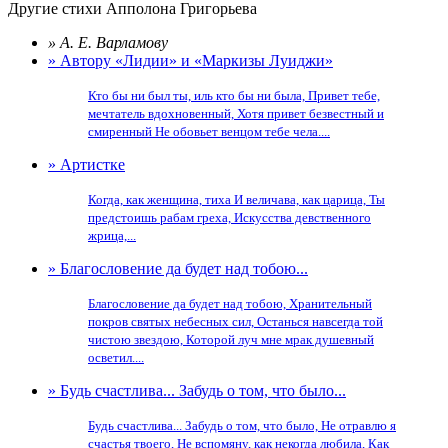
Другие стихи Апполона Григорьева
» А. Е. Варламову
» Автору «Лидии» и «Маркизы Луиджи»
Кто бы ни был ты, иль кто бы ни была, Привет тебе,
мечтатель вдохновенный, Хотя привет безвестный и
смиренный Не обовьет венцом тебе чела....
» Артистке
Когда, как женщина, тиха И величава, как царица, Ты
предстоишь рабам греха, Искусства девственного
жрица,...
» Благословение да будет над тобою...
Благословение да будет над тобою, Хранительный
покров святых небесных сил, Останься навсегда той
чистою звездою, Которой луч мне мрак душевный
осветил....
» Будь счастлива... Забудь о том, что было...
Будь счастлива... Забудь о том, что было, Не отравлю я
счастья твоего, Не вспомяну, как некогда любила, Как