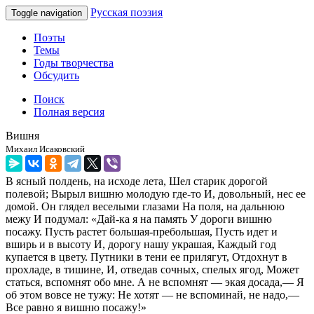
Русская поэзия
Toggle navigation
Поэты
Темы
Годы творчества
Обсудить
Поиск
Полная версия
Вишня
Михаил Исаковский
В ясный полдень, на исходе лета, Шел старик дорогой
полевой; Вырыл вишню молодую где-то И, довольный, нес ее
домой. Он глядел веселыми глазами На поля, на дальнюю
межу И подумал: «Дай-ка я на память У дороги вишню
посажу. Пусть растет большая-пребольшая, Пусть идет и
вширь и в высоту И, дорогу нашу украшая, Каждый год
купается в цвету. Путники в тени ее прилягут, Отдохнут в
прохладе, в тишине, И, отведав сочных, спелых ягод, Может
статься, вспомнят обо мне. А не вспомнят — экая досада,— Я
об этом вовсе не тужу: Не хотят — не вспоминай, не надо,—
Все равно я вишню посажу!»