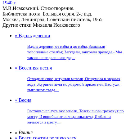
1940 г.
М.В.Исаковский. Стихотворения.
Библиотека поэта. Большая серия. 2-е изд.
Москва, Ленинград: Советский писатель, 1965.
Другие стихи Михаила Исаковского
» Вдоль деревни
Вдоль деревни, от избы и до избы, Зашагали
торопливые столбы; Загудели, заиграли провода,- Мы
такого не видали никогда;...
» Весенняя песня
Отходили свое, отгуляли метели, Отшумела в оврагах
вода. Журавли из-за моря домой прилетели, Пастухи
выгоняют стада....
» Весна
Растаял снег, луга зазеленели, Телеги вновь грохочут по
мосту, И воробьи от солнца опьянели, И яблони
качаются в цвету....
» Вишня
» Враги сожгли родную хату