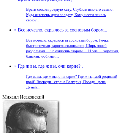
Враги сожгли родную хату, Сгубили всю его семью.
Куда ж теперь идти солдату, Кому нести печаль
свою?...
» Все исчезло, скрылось за сосновым бором...
Все исчезло, скрылось за сосновым бором: Речка
быстротечная, заросль соловьиная, Ширь полей
раздольная — не окинешь взором — И она — хорошая,
близкая, любимая....
» Где ж вы, где ж вы, очи карие?..
Где ж вы, где ж вы, очи карие? Где ж ты, мой родимый
край? Впереди - страна Болгария, Позади - река
Дунай....
Михаил Исаковский