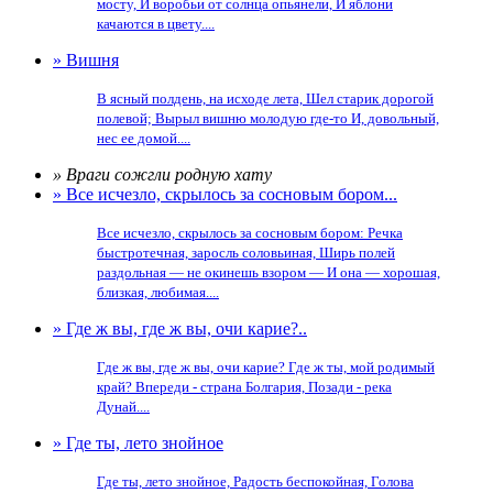
мосту, И воробьи от солнца опьянели, И яблони
качаются в цвету....
» Вишня
В ясный полдень, на исходе лета, Шел старик дорогой
полевой; Вырыл вишню молодую где-то И, довольный,
нес ее домой....
» Враги сожгли родную хату
» Все исчезло, скрылось за сосновым бором...
Все исчезло, скрылось за сосновым бором: Речка
быстротечная, заросль соловьиная, Ширь полей
раздольная — не окинешь взором — И она — хорошая,
близкая, любимая....
» Где ж вы, где ж вы, очи карие?..
Где ж вы, где ж вы, очи карие? Где ж ты, мой родимый
край? Впереди - страна Болгария, Позади - река
Дунай....
» Где ты, лето знойное
Где ты, лето знойное, Радость беспокойная, Голова