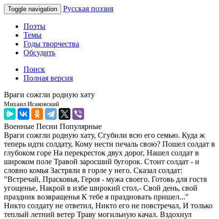
Русская поэзия
Toggle navigation
Поэты
Темы
Годы творчества
Обсудить
Поиск
Полная версия
Враги сожгли родную хату
Михаил Исаковский
Военные
Песни
Популярные
Враги сожгли родную хату, Сгубили всю его семью. Куда ж
теперь идти солдату, Кому нести печаль свою? Пошел солдат в
глубоком горе На перекресток двух дорог, Нашел солдат в
широком поле Травой заросший бугорок. Стоит солдат - и
словно комья Застряли в горле у него. Сказал солдат:
"Встречай, Прасковья, Героя - мужа своего. Готовь для гостя
угощенье, Накрой в избе широкий стол,- Свой день, свой
праздник возвращенья К тебе я праздновать пришел..."
Никто солдату не ответил, Никто его не повстречал, И только
теплый летний ветер Траву могильную качал. Вздохнул