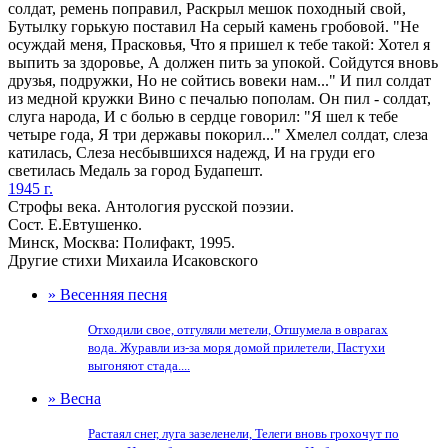
солдат, ремень поправил, Раскрыл мешок походный свой,
Бутылку горькую поставил На серый камень гробовой. "Не
осуждай меня, Прасковья, Что я пришел к тебе такой: Хотел я
выпить за здоровье, А должен пить за упокой. Сойдутся вновь
друзья, подружки, Но не сойтись вовеки нам..." И пил солдат
из медной кружки Вино с печалью пополам. Он пил - солдат,
слуга народа, И с болью в сердце говорил: "Я шел к тебе
четыре года, Я три державы покорил..." Хмелел солдат, слеза
катилась, Слеза несбывшихся надежд, И на груди его
светилась Медаль за город Будапешт.
1945 г.
Строфы века. Антология русской поэзии.
Сост. Е.Евтушенко.
Минск, Москва: Полифакт, 1995.
Другие стихи Михаила Исаковского
» Весенняя песня
Отходили свое, отгуляли метели, Отшумела в оврагах
вода. Журавли из-за моря домой прилетели, Пастухи
выгоняют стада....
» Весна
Растаял снег, луга зазеленели, Телеги вновь грохочут по