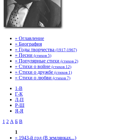
» Оглавление
» Биография
» Годы творчества
(1917-1967)
» Песни
(стихов 5)
» Популярные стихи
(стихов 2)
» Стихи о войне
(стихов 12)
» Стихи о дружбе
(стихов 1)
» Стихи о любви
(стихов 7)
1-В
Г-К
Л-П
Р-Ш
Я-Я
1
2
А
Б
В
1
» 1943-й год (В землянках...)