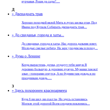
курчавая, Рощи да сады?.....
Д
» Двенадцать трав
Хорошо походкой вялой Мять в лугах шелка отав, Под
Ивана под Купала Собирать двенадцать трав....
» До свиданья, города и хаты...
До свиданья, города и хаты, Нас дорога дальняя зовет.
Молодые смелые ребята, На заре уходим мы в поход....
» Дума о Ленине
Когда вырастешь, дочка, отдадут тебя замуж В
деревню большую, в деревню чужую. Мужики там всё
злые - топорами секутся, А по будням там дождь и по
праздникам дождь......
З
» Здесь похоронен красноармеец
Куда б ни шел, ни ехал ты, Но здесь остановись,
Могиле этой дорогой Всем сердцем поклонись....