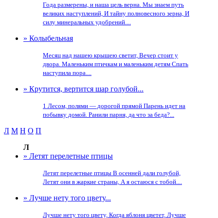
Года размерены, и наша цель верна. Мы знаем путь
великих наступлений, И тайну полновесного зерна, И
силу минеральных удобрений....
» Колыбельная
Месяц над нашею крышею светит, Вечер стоит у
двора. Маленьким птичкам и маленьким детям Спать
наступила пора....
» Крутится, вертится шар голубой...
1 Лесом, полями — дорогой прямой Парень идет на
побывку домой. Ранили парня, да что за беда?...
Л
М
Н
О
П
Л
» Летят перелетные птицы
Летят перелетные птицы В осенней дали голубой,
Летят они в жаркие страны, А я остаюся с тобой....
» Лучше нету того цвету...
Лучше нету того цвету, Когда яблоня цветет, Лучше