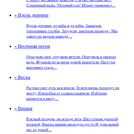
Старинный вальс "Осенний сон" Играет гармонист....
» Вдоль деревни
Вдоль деревни, от избы и до избы, Зашагали
торопливые столбы; Загудели, заиграли провода,- Мы
такого не видали никогда;...
» Весенняя песня
Отходили свое, отгуляли метели, Отшумела в оврагах
вода. Журавли из-за моря домой прилетели, Пастухи
выгоняют стада....
» Весна
Растаял снег, луга зазеленели, Телеги вновь грохочут по
мосту, И воробьи от солнца опьянели, И яблони
качаются в цвету....
» Вишня
В ясный полдень, на исходе лета, Шел старик дорогой
полевой; Вырыл вишню молодую где-то И, довольный,
нес ее домой....