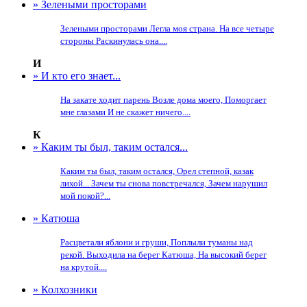
» Зелеными просторами
Зелеными просторами Легла моя страна. На все четыре
стороны Раскинулась она....
И
» И кто его знает...
На закате ходит парень Возле дома моего, Поморгает
мне глазами И не скажет ничего....
К
» Каким ты был, таким остался...
Каким ты был, таким остался, Орел степной, казак
лихой... Зачем ты снова повстречался, Зачем нарушил
мой покой?...
» Катюша
Расцветали яблони и груши, Поплыли туманы над
рекой. Выходила на берег Катюша, На высокий берег
на крутой....
» Колхозники