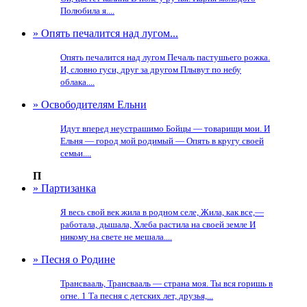
Полюбила я....
» Опять печалится над лугом...
Опять печалится над лугом Печаль пастушьего рожка.
И, словно гуси, друг за другом Плывут по небу
облака....
» Освободителям Ельни
Идут вперед неустрашимо Бойцы — товарищи мои. И
Ельня — город мой родимый — Опять в кругу своей
семьи....
П
» Партизанка
Я весь свой век жила в родном селе, Жила, как все,—
работала, дышала, Хлеба растила на своей земле И
никому на свете не мешала....
» Песня о Родине
Трансвааль, Трансвааль — страна моя. Ты вся горишь в
огне. 1 Та песня с детских лет, друзья,...