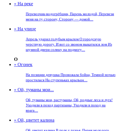
» На реке
Перевозчик-водогрёбщик, Парень молодой, Перевези
меня на ту сторону, Сторону — домой....
» На улице
Апрель ударил голубым крылом О городскую
черствую дорогу. И вот со звоном выкатился лом Из
шумной двери солнцу на подмогу....
О
» Огонек
На позиции девушка Провожала бойца, Темной ночью
простилася На ступеньках крыльца....
» Ой, туманы мои...
Ой, туманы мои, растуманы, Ой, родные леса и луга!
Уходили в поход партизаны, Уходили в поход на
врага....
» Ой, цветет калина
Ой, цветет калина В поле у ручья. Парня молодого