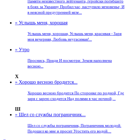
Памяти неизвестного лейтенанта, геройски погибшего
в боях за Украину Пробил час, наступило мгновенье, И
в неясной предутренней мгле...
» Услышь меня, хорошая
Услышь меня, хорошая, Услышь меня, красивая - Заря
моя вечерняя, Любовь неугасимая!...
» Утро
Проснись, Приди И посмотри: Земля наполнена
весною...
Х
» Хорошо весною бродится...
Хорошо весною бродится По сторонке по родной, Где
заря с зарею сходится Над полями в час ночной;...
Ш
» Шел со службы пограничник...
Шел со службы пограничник, Пограничник молодой.
Подошел ко мне и просит Угостить его водой....