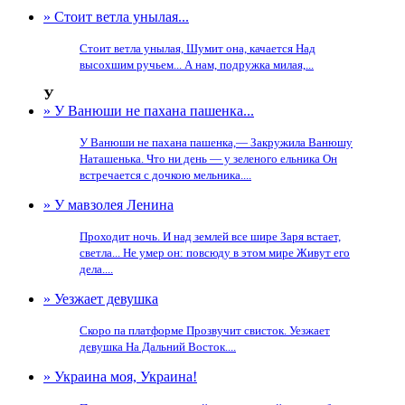
» Стоит ветла унылая...
Стоит ветла унылая, Шумит она, качается Над
высохшим ручьем... А нам, подружка милая,...
У
» У Ванюши не пахана пашенка...
У Ванюши не пахана пашенка,— Закружила Ванюшу
Наташенька. Что ни день — у зеленого ельника Он
встречается с дочкою мельника....
» У мавзолея Ленина
Проходит ночь. И над землей все шире Заря встает,
светла... Не умер он: повсюду в этом мире Живут его
дела....
» Уезжает девушка
Скоро па платформе Прозвучит свисток. Уезжает
девушка На Дальний Восток....
» Украина моя, Украина!