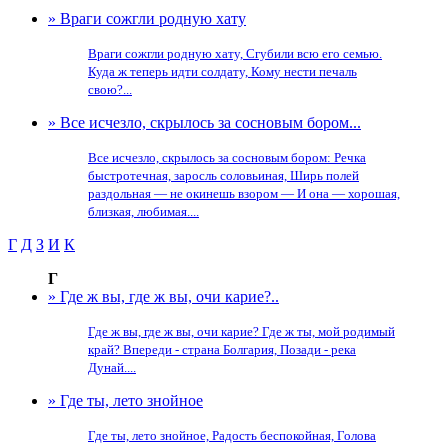
» Враги сожгли родную хату
Враги сожгли родную хату, Сгубили всю его семью.
Куда ж теперь идти солдату, Кому нести печаль
свою?...
» Все исчезло, скрылось за сосновым бором...
Все исчезло, скрылось за сосновым бором: Речка
быстротечная, заросль соловьиная, Ширь полей
раздольная — не окинешь взором — И она — хорошая,
близкая, любимая....
Г
Д
З
И
К
Г
» Где ж вы, где ж вы, очи карие?..
Где ж вы, где ж вы, очи карие? Где ж ты, мой родимый
край? Впереди - страна Болгария, Позади - река
Дунай....
» Где ты, лето знойное
Где ты, лето знойное, Радость беспокойная, Голова