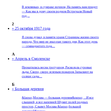
В землянках, в сумраке ночном, На память нам придет
— Как мы в дому своем родном Встречали Новый
год;...
2
» 25 октября 1917 года
Я снова думал, в памяти храня Страницы жизни своего
народа, Что мир не знал еще такого дня, Как этот день
— семнадцатого года....
А
» Апрель в Смоленске
Прокатилась весна тротуаром, Расколола суровые
льды. Скоро, скоро зеленым пожаром Запылают на
солнце сады....
Б
» Большая деревня
&laquo;Москва — большая деревня&raquo; ...И все
слышней, и все напевней Шумит полей родных
простор, Слывет Москва &laquo;большой
деревней&raquo;...