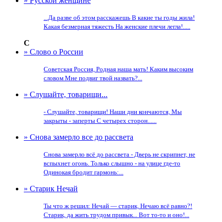
» Русской женщине
...Да разве об этом расскажешь В какие ты годы жила!
Какая безмерная тяжесть На женские плечи легла!.....
С
» Слово о России
Советская Россия, Родная наша мать! Каким высоким
словом Мне подвиг твой назвать?...
» Слушайте, товарищи...
- Слушайте, товарищи! Наши дни кончаются, Мы
закрыты - заперты С четырех сторон......
» Снова замерло все до рассвета
Снова замерло всё до рассвета - Дверь не скрипнет, не
вспыхнет огонь. Только слышно - на улице где-то
Одинокая бродит гармонь:...
» Старик Нечай
Ты что ж решил: Нечай — старик, Нечаю всё равно?!
Старик, да жить трудом привык... Вот то-то и оно!...