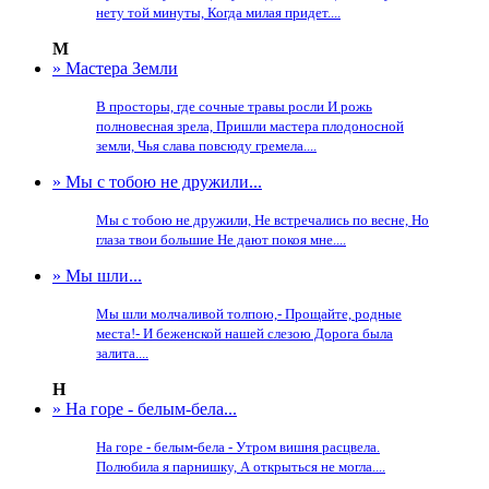
нету той минуты, Когда милая придет....
М
» Мастера Земли
В просторы, где сочные травы росли И рожь
полновесная зрела, Пришли мастера плодоносной
земли, Чья слава повсюду гремела....
» Мы с тобою не дружили...
Мы с тобою не дружили, Не встречались по весне, Но
глаза твои большие Не дают покоя мне....
» Мы шли...
Мы шли молчаливой толпою,- Прощайте, родные
места!- И беженской нашей слезою Дорога была
залита....
Н
» На горе - белым-бела...
На горе - белым-бела - Утром вишня расцвела.
Полюбила я парнишку, А открыться не могла....