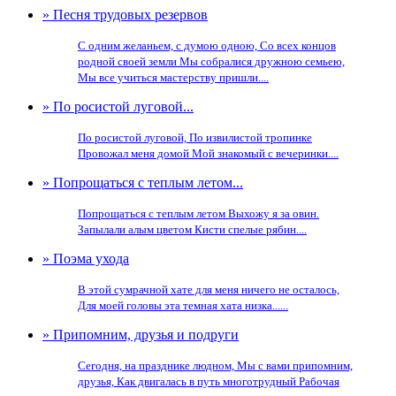
» Песня трудовых резервов
С одним желаньем, с думою одною, Со всех концов
родной своей земли Мы собралися дружною семьею,
Мы все учиться мастерству пришли....
» По росистой луговой...
По росистой луговой, По извилистой тропинке
Провожал меня домой Мой знакомый с вечеринки....
» Попрощаться с теплым летом...
Попрощаться с теплым летом Выхожу я за овин.
Запылали алым цветом Кисти спелые рябин....
» Поэма ухода
В этой сумрачной хате для меня ничего не осталось,
Для моей головы эта темная хата низка......
» Припомним, друзья и подруги
Сегодня, на празднике людном, Мы с вами припомним,
друзья, Как двигалась в путь многотрудный Рабочая