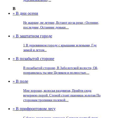
В
» В дни осени
Не жаркие, не летние, Встают из-за реки - Осенние,
последние, Останние деньки....
» В заштатном городе
1 В деревянном городе с крышами зелеными, Где
зимой и летом...
» В позабытой стороне
В позабытой стороне, В Заболотской волости, Ой,
понравилась ты мне Целиком и полностью....
» В поле
Мне хорошо, колосья раздвигая, Прийти сюда
вечернею порой. Стеной стоит пшеница золотая По
сторонам тропинки полевой....
» В прифронтовом лесу
С берез, неслышен, невесом, Слетает желтый лист.