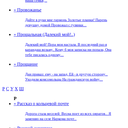
наша семья;...
» Провожанье
Дайте в руки мне гармонь Золотые планки! Парень
девушку домой Провожал с гулянки....
» Прощальная (Далекий мой!..)
Далекий мой! Пора моя настала. В последний раз я
карандаш возьму.. Кому б моя записка ни попала, Она
тебе писалась одному....
» Прощание
Дан приказ: ему - на запад, Ей - в другую сторону...
Уходили комсомольцы На гражданскую войну....
Р
С
У
Х
Ш
Р
» Рассказ о кольцевой почте
Дорога стала веселей: Весна поет из всех оврагов... Я
заменяю на селе Наркома почт...