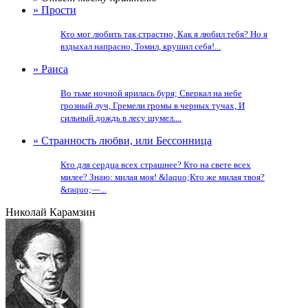
» Прости
Кто мог любить так страстно, Как я любил тебя? Но я
вздыхал напрасно, Томил, крушил себя!...
» Раиса
Во тьме ночной ярилась буря; Сверкал на небе
грозный луч, Гремели громы в черных тучах, И
сильный дождь в лесу шумел....
» Странность любви, или Бессонница
Кто для сердца всех страшнее? Кто на свете всех
милее? Знаю: милая моя! &laquo;Кто же милая твоя?
&raquo;—...
Николай Карамзин