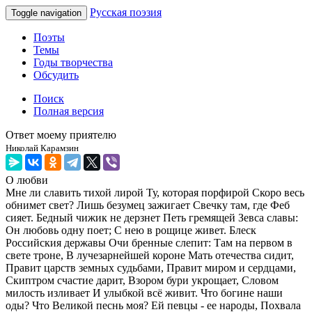
Русская поэзия
Toggle navigation
Поэты
Темы
Годы творчества
Обсудить
Поиск
Полная версия
Ответ моему приятелю
Николай Карамзин
О любви
Мне ли славить тихой лирой Ту, которая порфирой Скоро весь
обнимет свет? Лишь безумец зажигает Свечку там, где Феб
сияет. Бедный чижик не дерзнет Петь гремящей Зевса славы:
Он любовь одну поет; С нею в рощице живет. Блеск
Российския державы Очи бренные слепит: Там на первом в
свете троне, В лучезарнейшей короне Мать отечества сидит,
Правит царств земных судьбами, Правит миром и сердцами,
Скиптром счастие дарит, Взором бури укрощает, Словом
милость изливает И улыбкой всё живит. Что богине наши
оды? Что Великой песнь моя? Ей певцы - ее народы, Похвала