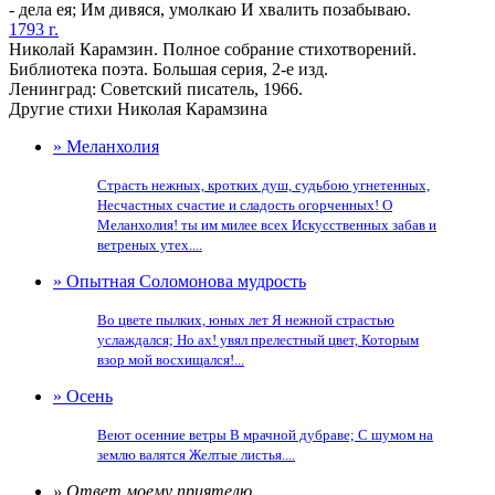
- дела ея; Им дивяся, умолкаю И хвалить позабываю.
1793 г.
Николай Карамзин. Полное собрание стихотворений.
Библиотека поэта. Большая серия, 2-е изд.
Ленинград: Советский писатель, 1966.
Другие стихи Николая Карамзина
» Меланхолия
Страсть нежных, кротких душ, судьбою угнетенных,
Несчастных счастие и сладость огорченных! О
Меланхолия! ты им милее всех Искусственных забав и
ветреных утех....
» Опытная Соломонова мудрость
Во цвете пылких, юных лет Я нежной страстью
услаждался; Но ах! увял прелестный цвет, Которым
взор мой восхищался!...
» Осень
Веют осенние ветры В мрачной дубраве; С шумом на
землю валятся Желтые листья....
» Ответ моему приятелю