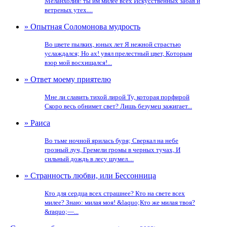
Меланхолия! ты им милее всех Искусственных забав и
ветреных утех....
» Опытная Соломонова мудрость
Во цвете пылких, юных лет Я нежной страстью
услаждался; Но ах! увял прелестный цвет, Которым
взор мой восхищался!...
» Ответ моему приятелю
Мне ли славить тихой лирой Ту, которая порфирой
Скоро весь обнимет свет? Лишь безумец зажигает...
» Раиса
Во тьме ночной ярилась буря; Сверкал на небе
грозный луч, Гремели громы в черных тучах, И
сильный дождь в лесу шумел....
» Странность любви, или Бессонница
Кто для сердца всех страшнее? Кто на свете всех
милее? Знаю: милая моя! &laquo;Кто же милая твоя?
&raquo;—...