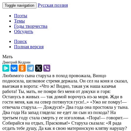
Русская поэзия
Toggle navigation
Поэты
Темы
Годы творчества
Обсудить
Поиск
Полная версия
Мать
Дмитрий Кедрин
Любимого сына старуха в поход провожала, Винцо
подносила, шелковое стремя держала. Он сел на коня и сказал,
выезжая в ворота: «Что ж! Видно, такая уж наша казачья
работа! Ты, мать, не помри без меня от докуки и горя:
Останусь в живых — так домой ворочусь из-за моря. Жди в
гости меня, как на север потянутся гуси!..» «Ужо не помру!—
отвечала старуха.— Дождуся!» Два года она простояла у тына.
Два года На запад глядела: не едет ли сын из похода? На
третьем году стала смерть у ее изголовья. «Пора!— говорит.—
Собирайся на отдых, Прасковья!» Старуха сказала: «Я рада
отдать тебе душу, Да как я свою материнскую клятву нарушу?