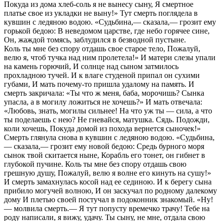
Покуда из дома хлеб-соль я не вынесу сыну, Я смертное
платье свое из укладки не выну!» Тут смерть поглядела в
кувшин с ледяною водою. «Судьбина,— сказала,— грозит ему
горькой бедою: В неведомом царстве, где небо горячее сине,
Он, жаждой томясь, заблудился в безводной пустыне.
Коль ты мне без спору отдашь свое старое тело, Пожалуй,
велю я, чтоб тучка над ним пролетела!» И матери слезы упали
на камень горючий, И солнце над сыном затмилось
прохладною тучей. И к влаге студеной припал он сухими
губами, И мать почему-то пришла удалому на память. И
смерть закричала: «Ты что ж меня, баба, морочишь? Сынка
упасла, а в могилу ложиться не хочешь?» И мать отвечала:
«Любовь, знать, могилы сильнее! На что уж ты — сила, а что
ты поделаешь с нею? Не гневайся, матушка. Сядь. Подожди,
коли хочешь, Покуда домой из похода вернется сыночек!»
Смерть глянула снова в кувшин с ледяною водою. «Судьбина,
— сказала,— грозит ему новой бедою: Средь бурного моря
сынок твой скитается ныне, Корабль его тонет, он гибнет в
глубокой пучине. Коль ты мне без спору отдашь свою
грешную душу, Пожалуй, велю я волне его кинуть на сушу!»
И смерть замахнулась косой над ее сединою. И к берегу сына
прибило могучей волною, И он заскучал по родному далекому
дому И плетью своей постучал в подоконник знакомый. «Ну!
— молвила смерть.— Я тут попусту времечко трачу! Тебе на
роду написали, я вижу, удачу. Ты сыну, не мне, отдала свою