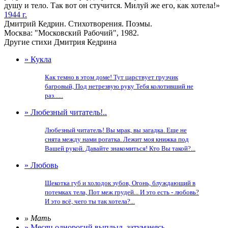
душу и тело. Так вот он стучится. Милуй же его, как хотела!»
1944 г.
Дмитрий Кедрин. Стихотворения. Поэмы.
Москва: "Московский Рабочий", 1982.
Другие стихи Дмитрия Кедрина
» Кукла
Как темно в этом доме! Тут царствует грузчик
багровый, Под нетрезвую руку Тебя колотивший не
раз......
» Любезный читатель!..
Любезный читатель! Вы мрак, вы загадка. Еще не
снята между нами рогатка. Лежит моя книжка под
Вашей рукой. Давайте знакомиться! Кто Вы такой?...
» Любовь
Щекотка губ и холодок зубов, Огонь, блуждающий в
потемках тела, Пот меж грудей... И это есть - любовь?
И это всё, чего ты так хотела?...
» Мать
» Месяц однорогий выплыл, затуманясь...