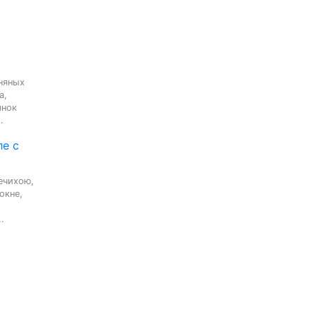
няных

,

нок

.
ле с
ечихою,

кне,

.