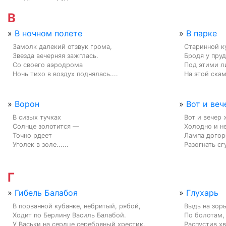
В
»
В ночном полете
»
В парке
Замолк далекий отзвук грома,

Старинной ку
Звезда вечерняя зажглась.

Бродя у пруд
Со своего аэродрома

Под этими л
Ночь тихо в воздух поднялась....
На этой скам
»
Ворон
»
Вот и веч
В сизых тучках

Вот и вечер 
Солнце золотится —

Холодно и не
Точно рдеет

Лампа догор
Уголек в золе......
Разогнать сг
Г
»
Гибель Балабоя
»
Глухарь
В порванной кубанке, небритый, рябой,

Выдь на зорь
Ходит по Берлину Василь Балабой.

По болотам,
У Васьки на сердце серебряный хрестик,

Распустив хв