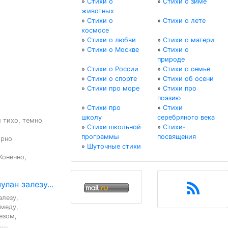
»
Стихи о
»
Стихи о зиме
животных
»
Стихи о
»
Стихи о лете
космосе
»
Стихи о любви
»
Стихи о матери
»
Стихи о Москве
»
Стихи о
природе
»
Стихи о России
»
Стихи о семье
»
Стихи о спорте
»
Стихи об осени
»
Стихи про море
»
Стихи про
поэзию
»
Стихи про
»
Стихи
школу
серебряного века
 тихо, темно

»
Стихи школьной
»
Стихи-
программы
посвящения
рно 
»
Шуточные стихи
онечно, 
улан залезу...
лезу,

меду,

зом,

...