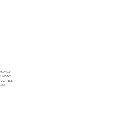
конце:

 мгле!

солнца,

ле....