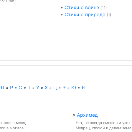
25-1945)
»
Стихи о войне
(11)
»
Стихи о природе
(1)
»
П
»
Р
»
С
»
Т
»
У
»
Х
»
Ц
»
Э
»
Ю
»
Я
»
Архимед
 повел меня,

Нет, не всегда смешон и узок

го в могиле,

Мудрец, глухой к делам земли