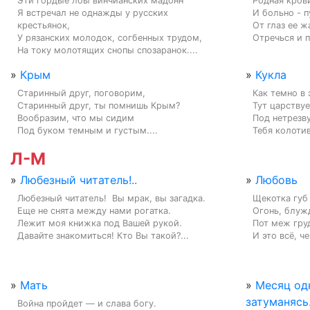
Эти гордые лбы винчианских мадонн

Родная крови
Я встречал не однажды у русских 
И больно - п
крестьянок,

От глаз ее ж
У рязанских молодок, согбенных трудом,

Отречься и п
На току молотящих снопы спозаранок....
»
Крым
»
Кукла
Старинный друг, поговорим,

Как темно в 
Старинный друг, ты помнишь Крым?

Тут царствуе
Вообразим, что мы сидим

Под нетрезву
Под буком темным и густым....
Тебя колотивш
Л-М
»
Любезный читатель!..
»
Любовь
Любезный читатель!  Вы мрак, вы загадка.

Щекотка губ 
Еще не снята между нами рогатка.

Огонь, блуж
Лежит моя книжка под Вашей рукой.

Пот меж груд
Давайте знакомиться! Кто Вы такой?...
И это всё, че
»
Мать
»
Месяц од
затуманясь.
Война пройдет — и слава богу.
