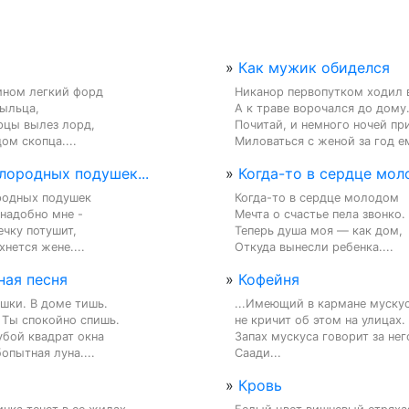
»
Как мужик обиделся
ином легкий форд

Никанор первопутком ходил в 
ыльца,

А к траве ворочался до дому.
рцы вылез лорд,

Почитай, и немного ночей пр
ом скопца....
Миловаться с женой за год ем
лородных подушек...
»
Когда-то в сердце моло
родных подушек

Когда-то в сердце молодом

надобно мне -

Мечта о счастье пела звонко.

чку потушит,

Теперь душа моя — как дом,

хнется жене....
Откуда вынесли ребенка....
ная песня
»
Кофейня
шки. В доме тишь.

...Имеющий в кармане мускус
Ты спокойно спишь.

не кричит об этом на улицах.

бой квадрат окна

Запах мускуса говорит за него
опытная луна....
Саади...
»
Кровь