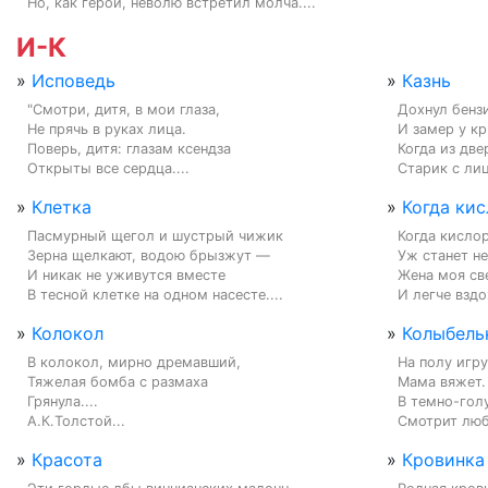
Но, как герой, неволю встретил молча....
И-К
»
Исповедь
»
Казнь
"Смотри, дитя, в мои глаза,

Дохнул бенз
Не прячь в руках лица.

И замер у кр
Поверь, дитя: глазам ксендза

Когда из две
Открыты все сердца....
Старик с лиц
»
Клетка
»
Когда кис
Пасмурный щегол и шустрый чижик

Когда кисло
Зерна щелкают, водою брызжут —

Уж станет не
И никак не уживутся вместе

Жена моя све
В тесной клетке на одном насесте....
И легче вздо
»
Колокол
»
Колыбель
В колокол, мирно дремавший,

На полу игру
Тяжелая бомба с размаха

Мама вяжет. 
Грянула....

В темно-голу
А.К.Толстой...
Смотрит люб
»
Красота
»
Кровинка