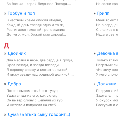
Бо Васька - герой Ледяного Похода....
На сосне кра
»
Горбун и поп
»
Грипп
В честном храме опосля обедни,

Меня томит г
Каждый день твердя одно и то ж,

Но в сердце 
Распинался толстый проповедник:

Сплелись в ц
До чего, мол, божий мир хорош!...
Недуга светл
Д
»
Двойник
»
Девочка 
Два месяца в небе, два сердца в груди,

Только гляну
Орел позади, и звезда впереди.

Напрямик ска
Я поровну слышу и клекот орлиный,

«Не хочу про
И вижу звезду над родимой долиной:...
У него слоно
»
Добро
»
Должник
Потерт сыромятный его тулуп,

Подгулявший 
Ушастая шапка его, как склеп,

Захмелел, пр
Он вытер слюну с шепелявых губ

Я окурок мой
И шепотом попросил на хлеб....
Раскурил и с
»
Дума (Батька сыну говорит...)