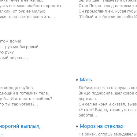
нка течет в ее жилах,

Белый цвет вишневый отряхая
усть век мою слабость простит

Стал Петро перед плетнем ко
алких, от рук ее милых

Он промолвил ей, кусая губы:
амять со счетов скостить....
"Любый я тебе или не любый?
этом доме!

т грузчик багровый,

ю руку

ий не раз......
»
Мать
и холодок зубов,

Любимого сына старуха в пох
дающий в потемках тела,

Винцо подносила, шелковое с
ей... И это есть - любовь?

держала.

го ты так хотела?...
Он сел на коня и сказал, выез
«Что ж! Видно, такая уж наша
работа!...
норогий выплыл,
»
Мороз на стеклах
..
На окнах, сплошь заиндевелых