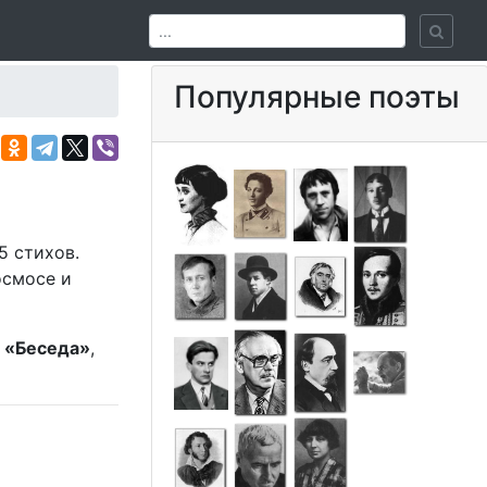
Популярные поэты
5 стихов.
осмосе и
,
«Беседа»
,