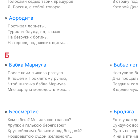
Голосами седых твоих пращуров

В страну под
Я, Россия, с тобой говорю....
Которой Дант
»
Афродита
Протирая лорнеты,

Туристы блуждают, глазея

На безруких богинь,

На героев, поднявших щиты....
Б
»
Бабка Мариула
»
Бабье ле
После ночи пьяного разгула

Наступило б
Я пошел к Проклятому ручью,

Дни прощальн
Чтоб цыганка бабка Мариула

Поздним сол
Мне вернула молодость мою....
В щелке муха
»
Бессмертие
»
Бродяга
Кем я был? Могильною травою?

Есть у каждо
Хрупкой галькою береговою?

Сундучок во
Круглобоким облачком над бездной?

Пусть не вер
Ноздреватою рудой железной?...
И ни в птичий