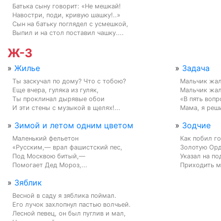
Батька сыну говорит: «Не мешкай!

Навостри, поди, кривую шашку!..»

Сын на батьку поглядел с усмешкой,

Выпил и на стол поставил чашку....
Ж-З
»
Жилье
»
Задача
Ты заскучал по дому? Что с тобою?

Мальчик жало
Еще вчера, гуляка из гуляк,

Мальчик жало
Ты проклинал дырявые обои

«В пять вопр
И эти стены с музыкой в щелях!...
Мама, я решит
»
Зимой и летом одним цветом
»
Зодчие
Маленький фельетон

Как побил го
«Русским,— врал фашистский пес,

Золотую Орду
Под Москвою битый,—

Указал на по
Помогает Дед Мороз,...
Приходить ма
»
Зяблик
Весной в саду я зяблика поймал.

Его лучок захлопнул пастью волчьей.

Лесной певец, он был пуглив и мал,
