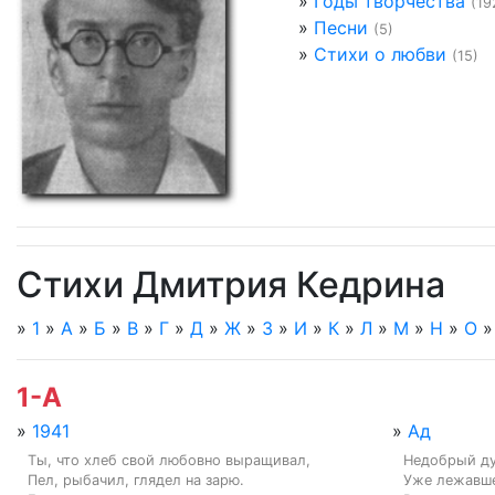
»
Годы творчества
(19
»
Песни
(5)
»
Стихи о любви
(15)
Стихи Дмитрия Кедрина
»
1
»
А
»
Б
»
В
»
Г
»
Д
»
Ж
»
З
»
И
»
К
»
Л
»
М
»
Н
»
О
1-А
»
1941
»
Ад
Ты, что хлеб свой любовно выращивал,

Недобрый дух
Пел, рыбачил, глядел на зарю.

Уже лежавше