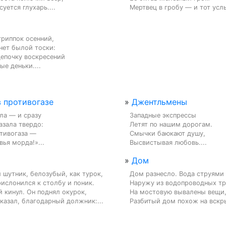
суется глухарь....
Мертвец в гробу — и тот услы
риппок осенний,

нет былой тоски:

епочку воскресений

ые деньки....
в противогазе
»
Джентльмены
ла — и сразу

Западные экспрессы

зала твердо:

Летят по нашим дорогам.

тивогаза —

Смычки баюкают душу,

вья морда!»...
Высвистывая любовь....
»
Дом
шутник, белозубый, как турок,

Дом разнесло. Вода струями 
ислонился к столбу и поник.

Наружу из водопроводных тру
 кинул. Он поднял окурок,

На мостовую вывалены вещи,
казал, благодарный должник:...
Разбитый дом похож на вскры