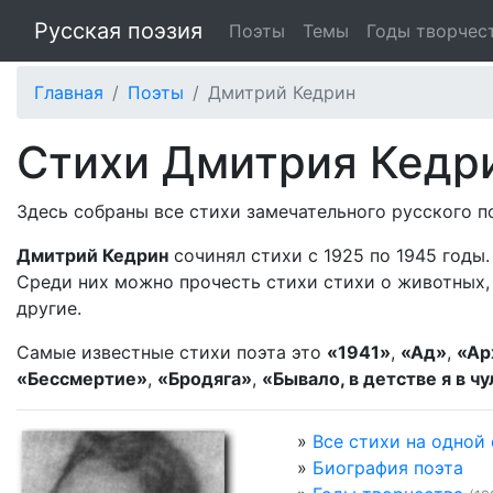
Русская поэзия
Поэты
Темы
Годы творчес
Главная
Поэты
Дмитрий Кедрин
Стихи Дмитрия Кедр
Здесь собраны все стихи замечательного русского 
Дмитрий Кедрин
сочинял стихи с 1925 по 1945 годы
Среди них можно прочесть стихи стихи о животных, 
другие.
Самые известные стихи поэта это
«1941»
,
«Ад»
,
«Ар
«Бессмертие»
,
«Бродяга»
,
«Бывало, в детстве я в чу
»
Все стихи на одной
»
Биография поэта