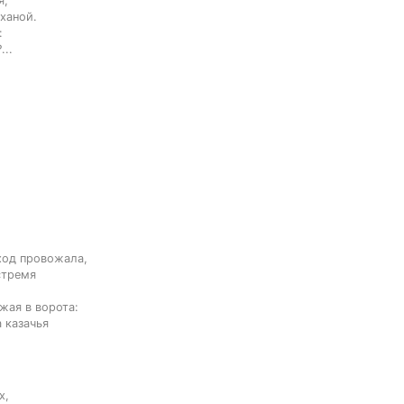
,

ханой.



...
од провожала,

тремя 
жая в ворота:

 казачья 
,
