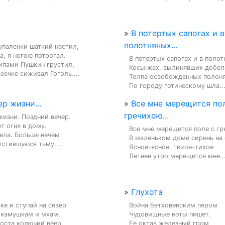
»
В потертых сапогах и в
полотняных...
паленки шаткий настил,

а, я ногою потрогал.

В потертых сапогах и в полот
ипами Пушкин грустил,

Косынках, вылинявших добела
еечке сиживал Гоголь....
Толпа освобожденных полоня
По городу готическому шла...
ер жизни...
»
Все мне мерещится по
гречихою...
жизни. Поздний вечер.

т огня в дому.

Все мне мерещится поле с гр
ела. Больше нечем

В маленьком доме сирень на о
устившуюся тьму....
Ясное-ясное, тихое-тихое

Летнее утро мерещится мне...
»
Глухота
ке и ступай на север

Война бетховенским пером

 камушкам и мхам.

Чудовищные ноты пишет.

оста колючий веер,

Ее октав железный гром
