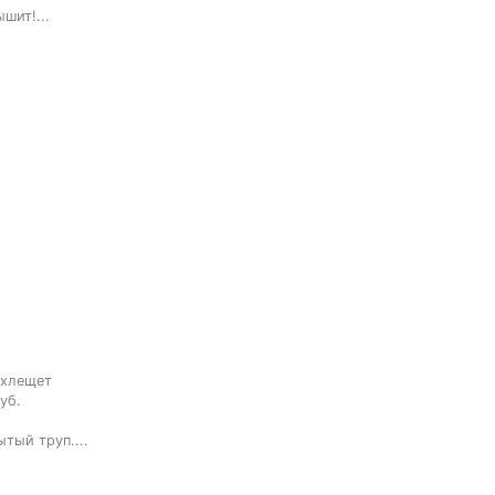
шит!...
хлещет

б.



тый труп....