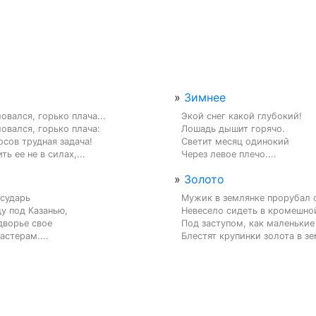
»
Зимнее
вался, горько плача...

Экой снег какой глубокий!

вался, горько плача:

Лошадь дышит горячо.

осов трудная задача!

Светит месяц одинокий

ь ее не в силах,...
Через левое плечо....
»
Золото
сударь

Мужик в землянке прорубал о
 под Казанью,

Невесело сидеть в кромешной
дворье свое

Под заступом, как маленькие 
стерам....
Блестят крупинки золота в зем