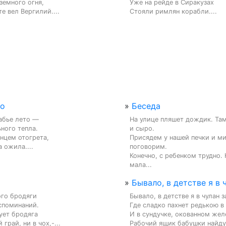
земного огня,

Уже на рейде в Сиракузах

е вел Вергилий....
Стояли римлян корабли....
то
»
Беседа
абье лето —

На улице пляшет дождик. Там
ого тепла.

и сыро.

нцем отогрета,

Присядем у нашей печки и ми
 ожила....
поговорим.

Конечно, с ребенком трудно. К
мала...
»
Бывало, в детстве я в ч
го бродяги

Бывало, в детстве я в чулан за
споминаний.

Где сладко пахнет редькою в 
ует бродяга

И в сундучке, окованном желе
 грай, ни в чох,-...
Рабочий ящик бабушки найду.