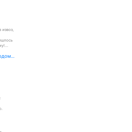
извоз,



ишлось

у!...
дом...


.
