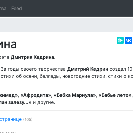
тва
Feed
ина
поэта
Дмитрия Кедрина
.
. За годы своего творчества
Дмитрий Кедрин
создал 10
стихи об осени, баллады, новогодние стихи, стихи о к
химед»
,
«Афродита»
,
«Бабка Мариула»
,
«Бабье лето»
лан залезу...»
и другие.
 странице
(105)