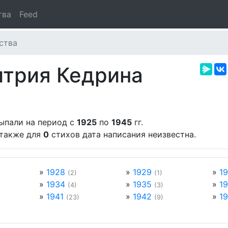
тва
Feed
ства
итрия Кедрина
ыпали на период с
1925
по
1945
гг.
 также для
0
стихов дата написания неизвестна.
»
1928
»
1929
»
1
(2)
(1)
»
1934
»
1935
»
1
(4)
(3)
»
1941
»
1942
»
1
(23)
(9)