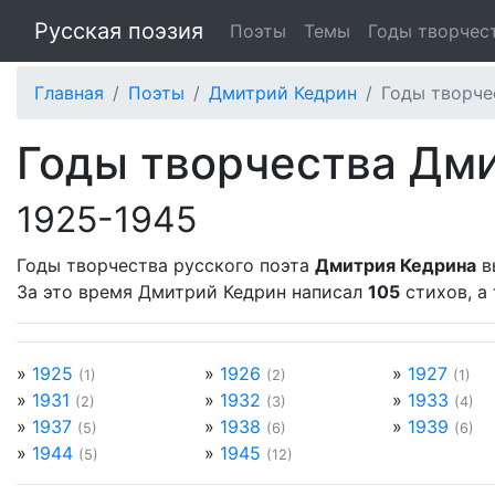
Русская поэзия
Поэты
Темы
Годы творчес
Главная
Поэты
Дмитрий Кедрин
Годы творче
Годы творчества Дм
1925-1945
Годы творчества русского поэта
Дмитрия Кедрина
в
За это время Дмитрий Кедрин написал
105
стихов, а
»
1925
»
1926
»
1927
(1)
(2)
(1)
»
1931
»
1932
»
1933
(2)
(3)
(4)
»
1937
»
1938
»
1939
(5)
(6)
(6)
»
1944
»
1945
(5)
(12)