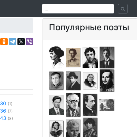
Популярные поэты
930
(1)
936
(7)
943
(8)