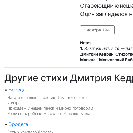
Стареющий юноша 
Один загляделся н
3 ноября 1941
Notes:
1.
Иных уж нет, а те — да
Дмитрий Кедрин. Стихотв
Москва: "Московский Рабо
Другие стихи Дмитрия Кед
»
Беседа
На улице пляшет дождик. Там тихо, темно

и сыро.

Присядем у нашей печки и мирно поговорим.

Конечно, с ребенком трудно. Конечно, мала...
»
Бродяга
Есть у каждого бродяги
