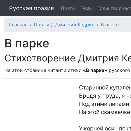
Русская поэзия
Поэты
Темы
Годы творчес
Главная
Поэты
Дмитрий Кедрин
В парке
В парке
Стихотворение Дмитрия К
На этой странице читайти стихи
«В парке»
русского
Старинной купален
Бродя у пруда, я н
Под этими липами 
На этой скамеечке 
У корней осин пока