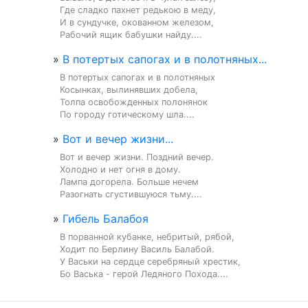
Где сладко пахнет редькою в меду,

И в сундучке, окованном железом,

Рабочий ящик бабушки найду....
»
В потертых сапогах и в полотняных...
В потертых сапогах и в полотняных

Косынках, вылинявших добела,

Толпа освобожденных полонянок

По городу готическому шла....
»
Вот и вечер жизни...
Вот и вечер жизни. Поздний вечер.

Холодно и нет огня в дому.

Лампа догорела. Больше нечем

Разогнать сгустившуюся тьму....
»
Гибель Балабоя
В порванной кубанке, небритый, рябой,

Ходит по Берлину Василь Балабой.

У Васьки на сердце серебряный хрестик,

Бо Васька - герой Ледяного Похода....