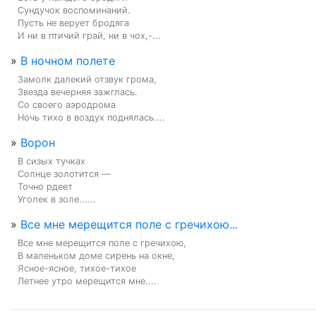
Сундучок воспоминаний.

Пусть не верует бродяга

И ни в птичий грай, ни в чох,-...
»
В ночном полете
Замолк далекий отзвук грома,

Звезда вечерняя зажглась.

Со своего аэродрома

Ночь тихо в воздух поднялась....
»
Ворон
В сизых тучках

Солнце золотится —

Точно рдеет

Уголек в золе......
»
Все мне мерещится поле с гречихою...
Все мне мерещится поле с гречихою,

В маленьком доме сирень на окне,

Ясное-ясное, тихое-тихое

Летнее утро мерещится мне....