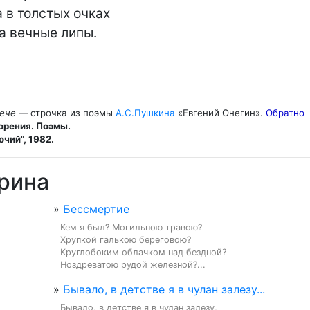
в толстых очках

а вечные липы.
лече
— строчка из поэмы
А.С.Пушкина
«Евгений Онегин».
Обратно
орения. Поэмы.
чий", 1982.
рина
»
Бессмертие
Кем я был? Могильною травою?

Хрупкой галькою береговою?

Круглобоким облачком над бездной?

Ноздреватою рудой железной?...
»
Бывало, в детстве я в чулан залезу...
Бывало, в детстве я в чулан залезу,
