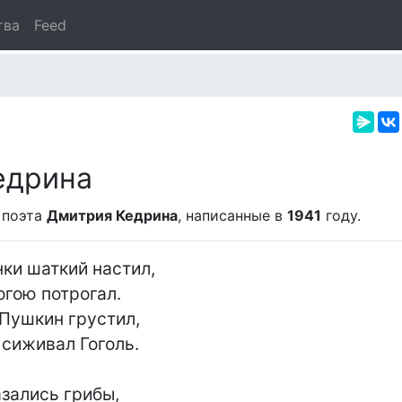
тва
Feed
едрина
 поэта
Дмитрия Кедрина
, написанные в
1941
году.
ки шаткий настил,

огою потрогал.

Пушкин грустил,

сиживал Гоголь.

зались грибы,
