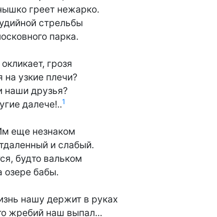
ышко греет нежарко.

удийной стрельбы

осковного парка.

окликает, грозя

 на узкие плечи?

и наши друзья?

1
угие далече!..
Им еще незнаком

тдаленный и слабый.

ся, будто вальком

 озере бабы.

изнь нашу держит в руках

о жребий наш выпал...
