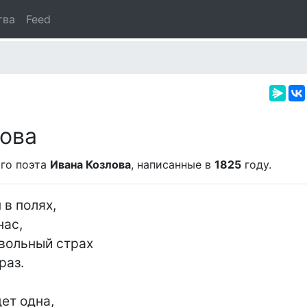
тва
Feed
ова
го поэта
Ивана Козлова
, написанные в
1825
году.
 в полях,

вольный страх

ет одна,
