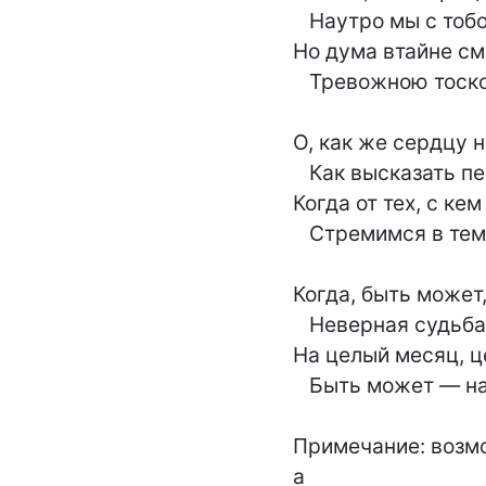
   Наутро мы с тобой;

Но дума втайне см
   Тревожною тоской.

О, как же сердцу н
   Как высказать печаль, —

Когда от тех, с кем
   Стремимся в темну даль;

Когда, быть может,
   Неверная судьба

На целый месяц, це
   Быть может — навсегда!

Примечание: возмо
а
