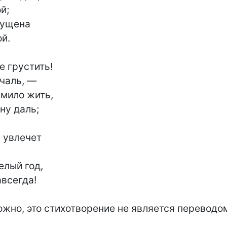
ущена

е грустить!

 мило жить,

 увлечет

лый год,

жно, это стихотворение не является переводом