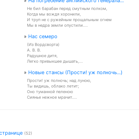
»
На погребение английского генерала...
Не бил барабан перед смутным полком,

Когда мы вождя хоронили,

И труп не с ружейным прощальным огнем

Мы в недра земли опустили....
»
Нас семеро
(Из Вордсворта)

А. В. В.

Радушное дитя,

Легко привыкшее дышать,...
»
Новые стансы (Прости! уж полночь...)
Прости! уж полночь; над луною,

Ты видишь, облако летит;

Оно туманной пеленою

Сиянье нежное мрачит....
 странице
(52)