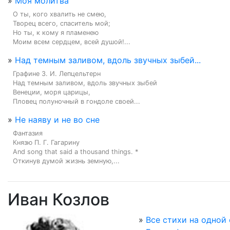
»
Моя молитва
О ты, кого хвалить не смею,

Творец всего, спаситель мой;

Но ты, к кому я пламенею

Моим всем сердцем, всей душой!...
»
Над темным заливом, вдоль звучных зыбей...
Графине 3. И. Лепцельтерн

Над темным заливом, вдоль звучных зыбей

Венеции, моря царицы,

Пловец полуночный в гондоле своей...
»
Не наяву и не во сне
Фантазия

Князю П. Г. Гагарину

And song that said a thousand things. *

Откинув думой жизнь земную,...
Иван Козлов
»
Все стихи на одной