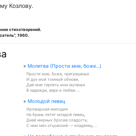
рание стихотворений.
сатель", 1960.
ва
»
Молитва (Прости мне, боже...)
Прости мне, боже, прегрешенья

И дух мой томный обнови,

Дай мне терпеть мои мученья

В надежде, вере и любви....
»
Молодой певец
Ирландская мелодия

На брань летит младой певец,

Дней мирных бросив сладость;

С ним меч отцовский — кладенец,...