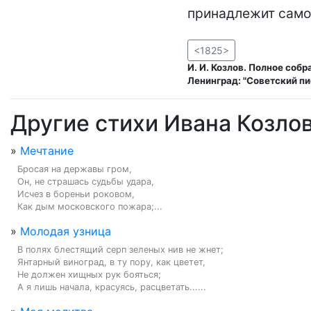
<1825>
И. И. Козлов. Полное соб
Ленинград: "Советский пи
Другие стихи Ивана Козло
»
Мечтание
Бросая на державы гром,

Он, не страшась судьбы удара,

Исчез в бореньи роковом,

Как дым московского пожара;...
»
Молодая узница
В полях блестящий серп зеленых нив не жнет;

Янтарный виноград, в ту пору, как цветет,

Не должен хищных рук бояться;

А я лишь начала, красуясь, расцветать......