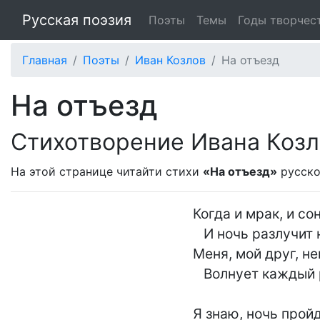
Русская поэзия
Поэты
Темы
Годы творчес
Главная
Поэты
Иван Козлов
На отъезд
На отъезд
Стихотворение Ивана Козл
На этой странице читайти стихи
«На отъезд»
русско
Когда и мрак, и сон
   И ночь разлучит нас,

Меня, мой друг, не
   Волнует каждый раз.

Я знаю, ночь пройд