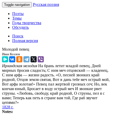
Русская поэзия
Toggle navigation
Поэты
Темы
Годы творчества
Обсудить
Поиск
Полная версия
Молодой певец
Иван Козлов
Ирландская мелодия
На брань летит младой певец, Дней
мирных бросив сладость; С ним меч отцовский — кладенец,
С ним арфа — жизни радость. «О, песней звонких край
родной, Отцов земля святая, Вот в дань тебе меч острый мой,
Вот арфа золотая!» Певец пал жертвой грозных сеч; Но, век
кончая юный, Бросает в воду острый меч И звонкие рвет
струны. «Любовь, свободу, край родной, О струны, пел я с
вами; Теперь как петь в стране вам той, Где раб звучит
цепями?»
1828 г.
Notes: