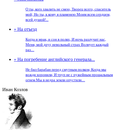
О ты, кого хвалить не смею, Творец всего, спаситель
мой; Но ты, к кому я пламенею Моим всем сердцем,
всей душой!...
» На отъезд
Когда и мрак, и сон в полях, И ночь разлучит нас,
Меня, мой друг, невольный страх Волнует каждый
раз....
» На погребение английского генерала...
Не бил барабан перед смутным полком, Когда мы
вождя хоронили, И труп не с ружейным прощальным
огнем Мы в недра земли опустили....
Иван Козлов