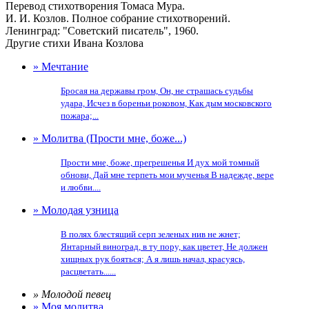
Перевод стихотворения Томаса Мура.
И. И. Козлов. Полное собрание стихотворений.
Ленинград: "Советский писатель", 1960.
Другие стихи Ивана Козлова
» Мечтание
Бросая на державы гром, Он, не страшась судьбы
удара, Исчез в бореньи роковом, Как дым московского
пожара;...
» Молитва (Прости мне, боже...)
Прости мне, боже, прегрешенья И дух мой томный
обнови, Дай мне терпеть мои мученья В надежде, вере
и любви....
» Молодая узница
В полях блестящий серп зеленых нив не жнет;
Янтарный виноград, в ту пору, как цветет, Не должен
хищных рук бояться; А я лишь начал, красуясь,
расцветать......
» Молодой певец
» Моя молитва