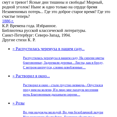
смут и тревог! Ясные дни тишины и свободы! Мирный,
родной уголок! Ныне ж одно только на сердце бремя
Незаменимых потерь... Где это доброе старое время? Где это
счастье теперь?
1886 г.
К.Р. Времена года. Избранное.
Библиотека русской классической литературы.
Санкт-Петербург: Северо-Запад, 1994.
Другие стихи К. Р.
» Распустилась черемуха в нашем саду...
Распустилась черемуха в нашем саду, На сирени цветы
благовонные; Задремали деревья... Листы, как в бреду,
С ветром шепчутся, словно влюбленные....
» Растворил я окно...
Растворил я окно - стало грустно невмочь - Опустился
пред ним на колени, И в лицо мне пахнула весенняя
ночь Благовонным дыханьем сирени....
» Розы
Во дни надежды молодой, Во дни безоблачной лазури
Нам незнакомы были бури,- Беспечны были мы с