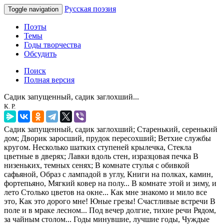
Русская поэзия
Toggle navigation
Поэты
Темы
Годы творчества
Обсудить
Поиск
Полная версия
Садик запущенный, садик заглохший...
К. Р.
Садик запущенный, садик заглохший; Старенький, серенький
дом; Дворик заросший, прудок пересохший; Ветхие службы
кругом. Несколько шатких ступеней крылечка, Стекла
цветные в дверях; Лавки вдоль стен, изразцовая печка В
низеньких, темных сенях; В комнате стулья с обивкой
сафьяной, Образ с лампадой в углу, Книги на полках, камин,
фортепьяно, Мягкий ковер на полу... В комнате этой и зиму, и
лето Столько цветов на окне... Как мне знакомо и мило все
это, Как это дорого мне! Юные грезы! Счастливые встречи В
поле и в мраке лесном... Под вечер долгие, тихие речи Рядом,
за чайным столом... Годы минувшие, лучшие годы, Чуждые