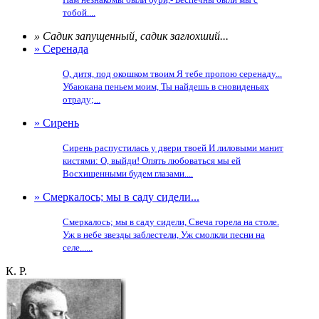
тобой....
» Садик запущенный, садик заглохший...
» Серенада
О, дитя, под окошком твоим Я тебе пропою серенаду...
Убаюкана пеньем моим, Ты найдешь в сновиденьях
отраду;...
» Сирень
Сирень распустилась у двери твоей И лиловыми манит
кистями: О, выйди! Опять любоваться мы ей
Восхищенными будем глазами....
» Смеркалось; мы в саду сидели...
Смеркалось; мы в саду сидели, Свеча горела на столе.
Уж в небе звезды заблестели, Уж смолкли песни на
селе......
К. Р.