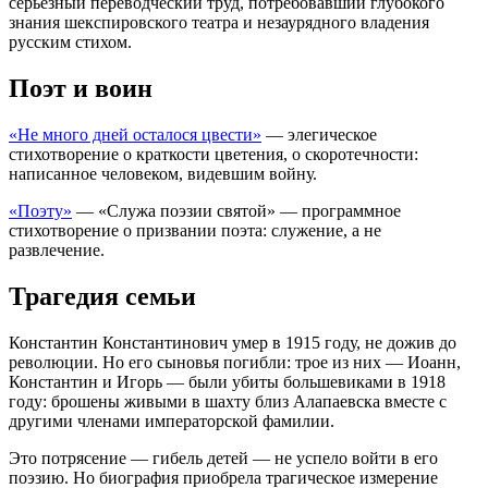
серьёзный переводческий труд, потребовавший глубокого
знания шекспировского театра и незаурядного владения
русским стихом.
Поэт и воин
«Не много дней осталося цвести»
— элегическое
стихотворение о краткости цветения, о скоротечности:
написанное человеком, видевшим войну.
«Поэту»
— «Служа поэзии святой» — программное
стихотворение о призвании поэта: служение, а не
развлечение.
Трагедия семьи
Константин Константинович умер в 1915 году, не дожив до
революции. Но его сыновья погибли: трое из них — Иоанн,
Константин и Игорь — были убиты большевиками в 1918
году: брошены живыми в шахту близ Алапаевска вместе с
другими членами императорской фамилии.
Это потрясение — гибель детей — не успело войти в его
поэзию. Но биография приобрела трагическое измерение