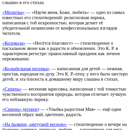
слышно в его стихах.
«Молитва»
— «Научи меня, Боже, любить» — одно из самых
известных его стихотворений: религиозная лирика,
написанная с той искренностью, которая делает её
убедительной независимо от конфессиональных взглядов
читателя.
«Колокола»
— «Несётся благовест» — стихотворение о
пасхальном звоне как о радости и обновлении. Это К. Р. в
характерном регистре: православный праздник как личное
переживание.
«Колыбельная песенка»
— написанная для детей — нежная,
простая, народная по духу. Это К. Р.-отец: у него было шестеро
детей, и эта близость к домашнему миру слышна в стихах.
«Сирень»
— весенняя зарисовка, написанная с той тонкостью
чувственного восприятия природы, которая отличает лучшую
его пейзажную лирику.
«Сирень» (второе)
— «Улыбка радостная Мая» — ещё один
весенний образ: май, цветение, радость.
«На балконе, цветущей весною»
— стихотворение о вечере на
балконе: сумерки, природа, любовь — характерное для него