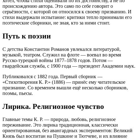
хотел, чтобы стихи оценивали по их достоинству, а не по
происхождению автора. Это само по себе говорит о
серьёзности, с которой он относился к своему призванию. И
стихи выдержали испытание: критики тепло принимали его
поэтические сборники, не зная, кто за ними стоит.
Путь к поэзии
С детства Константин Романов увлекался литературой,
музыкой, театром. Служил на флоте — воевал во время
Русско-турецкой войны 1877–1878 годов. Потом —
гвардейская служба, с 1900 года — президент Академии наук.
Публиковался с 1882 года. Первый сборник —
«Стихотворения К. Р.» (1886) — принёс ему читательское
признание. Со временем вышли ещё несколько сборников,
поэмы, пьесы.
Лирика. Религиозное чувство
Главные темы К. Р. — природа, любовь, религиозное
переживание. Это лирика традиционная, классически
ориентированная, без авангардных экспериментов: Великий
Князь был воспитан на Пушкине и Тютчеве, и их влияние