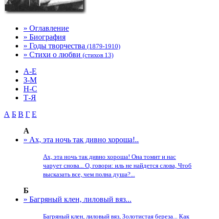
» Оглавление
» Биография
» Годы творчества
(1879-1910)
» Стихи о любви
(стихов 13)
А-Е
З-М
Н-С
Т-Я
А
Б
В
Г
Е
А
» Ах, эта ночь так дивно хороша!..
Ах, эта ночь так дивно хороша! Она томит и нас
чарует снова... О, говори: иль не найдется слова, Чтоб
высказать все, чем полна душа?...
Б
» Багряный клен, лиловый вяз...
Багряный клен, лиловый вяз, Золотистая береза... Как