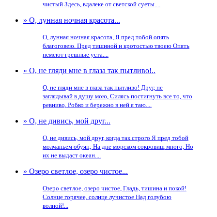
чистый Здесь, вдалеке от светской суеты....
» О, лунная ночная красота...
О, лунная ночная красота, Я пред тобой опять
благоговею. Пред тишиной и кротостью твоею Опять
немеют грешные уста....
» О, не гляди мне в глаза так пытливо!..
О, не гляди мне в глаза так пытливо! Друг, не
заглядывай в душу мою, Силясь постигнуть все то, что
ревниво, Робко и бережно в ней я таю....
» О, не дивись, мой друг...
О, не дивись, мой друг, когда так строго Я пред тобой
молчаньем обуян; На дне морском сокровищ много, Но
их не выдаст океан....
» Озеро светлое, озеро чистое...
Озеро светлое, озеро чистое, Гладь, тишина и покой!
Солнце горячее, солнце лучистое Над голубою
волной!...