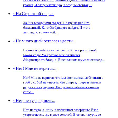
I Ревет и клокочет стремнина седая И хлещет о звонкий
гранит, И влагу мятежную, в бездны свергая,...
» На Страстной неделе
Жених в полуночи грядет! Но где же раб Его
блаженный, Кого Он бдящего найдет, И кто с
лампадою возженной...
» Не много дней осталося цвести...
Не много дней осталося цвести Красе роскошной
Божья сада: Уж кроткое мне слышится
&laquo;прости&raquo; В печальном шуме листопада....
» Нет! Мне не верится...
Нет! Мне не верится, что мы воспоминанья О жизни в
гроб с собой не унесем; Что смерть, прервав навек и
радость, и страданья, Нас усыпит забвенья тяжким
сном....
» Нет, не туда, о, ночь...
Нет, не туда, о, ночь, в плененном созерцанье Взор
устремляется, где в ризе золотой, В огнях и пурпуре