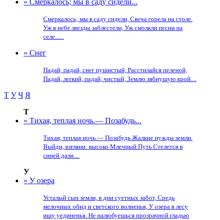
» Смеркалось; мы в саду сидели...
Смеркалось; мы в саду сидели, Свеча горела на столе.
Уж в небе звезды заблестели, Уж смолкли песни на
селе......
» Снег
Падай, падай, снег пушистый, Расстилайся пеленой,
Падай, легкий, падай, чистый, Землю зябнущую крой....
Т
У
Ч
Я
Т
» Тихая, теплая ночь.— Позабудь...
Тихая, теплая ночь.— Позабудь Жалкие нужды земли.
Выйди, взгляни: высоко Млечный Путь Стелется в
синей дали....
У
» У озера
Усталый сын земли, в дни суетных забот, Средь
мелочных обид и светского волненья, У озера в лесу
ищу уединенья. Не налюбуешься прозрачной гладью