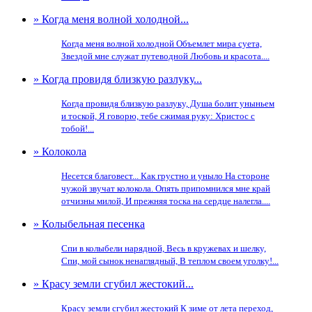
» Когда меня волной холодной...
Когда меня волной холодной Объемлет мира суета,
Звездой мне служат путеводной Любовь и красота....
» Когда провидя близкую разлуку...
Когда провидя близкую разлуку, Душа болит уныньем
и тоской, Я говорю, тебе сжимая руку: Христос с
тобой!...
» Колокола
Несется благовест... Как грустно и уныло На стороне
чужой звучат колокола. Опять припомнился мне край
отчизны милой, И прежняя тоска на сердце налегла....
» Колыбельная песенка
Спи в колыбели нарядной, Весь в кружевах и шелку,
Спи, мой сынок ненаглядный, В теплом своем уголку!...
» Красу земли сгубил жестокий...
Красу земли сгубил жестокий К зиме от лета переход,