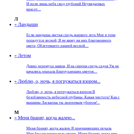
И полн лишь неба свод глубокий Неувядаемых
красот....
Л
» Ландыши
Если ландыша листья средь жаркого лета Мне в тени
попадутся лесной, Я не вижу на них благовонного
цвета, Облетевшего ранней весной....
» Летом
Давно черемуха завяла, И на сирени средь садов Уж не
качались опахала Благоухающих цветов....
» Люблю, о, ночь, я погружаться взором...
Люблю, о, ночь, я погружаться взором В
безоблачность небесной глубины. Какая чистота! Как с
вышины Ласкаешь ты лазоревым убором!...
М
» Меня бранят, когда жалею...
Меня бранят, когда жалею Я причиняющих печаль
Мне бессердечностью своею; Меня бранят, когда мне