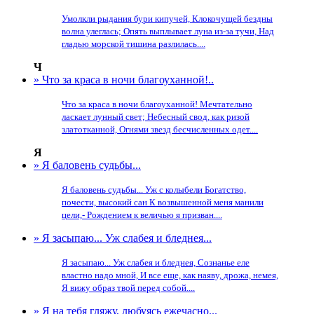
Умолкли рыдания бури кипучей, Клокочущей бездны
волна улеглась; Опять выплывает луна из-за тучи, Над
гладью морской тишина разлилась....
Ч
» Что за краса в ночи благоуханной!..
Что за краса в ночи благоуханной! Мечтательно
ласкает лунный свет; Небесный свод, как ризой
златотканной, Огнями звезд бесчисленных одет....
Я
» Я баловень судьбы...
Я баловень судьбы... Уж с колыбели Богатство,
почести, высокий сан К возвышенной меня манили
цели,- Рождением к величью я призван....
» Я засыпаю... Уж слабея и бледнея...
Я засыпаю... Уж слабея и бледнея, Сознанье еле
властно надо мной, И все еще, как наяву, дрожа, немея,
Я вижу образ твой перед собой....
» Я на тебя гляжу, любуясь ежечасно...