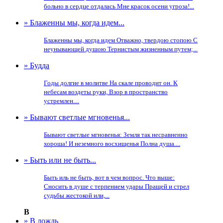
больно в сердце отдалась Мне красок осени угроза!...
» Блаженны мы, когда идем...
Блаженны мы, когда идем Отважно, твердою стопою С
неунывающей душою Тернистым жизненным путем;...
» Будда
Годы долгие в молитве На скале проводит он. К
небесам воздеты руки, Взор в пространство
устремлен....
» Бывают светлые мгновенья...
Бывают светлые мгновенья: Земля так несравненно
хороша! И неземного восхищенья Полна душа....
» Быть или не быть...
Быть иль не быть, вот в чем вопрос. Что выше:
Сносить в душе с терпением удары Пращей и стрел
судьбы жестокой или,...
В
» В дождь