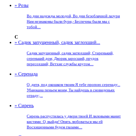
» Розы
Во дни надежды молодой, Во дни безоблачной лазури
Нам незнакомы были бури,- Беспечны были мы с
тобой....
С
» Садик запущенный, садик заглохший...
Садик запущенный, садик заглохший; Старенький,
серенький дом; Дворик заросший, прудок
пересохший; Ветхие службы кругом....
» Серенада
О, дитя, под окошком твоим Я тебе пропою серенаду...
Убаюкана пеньем моим, Ты найдешь в сновиденьях
отраду;...
» Сирень
Сирень распустилась у двери твоей И лиловыми манит
кистями: О, выйди! Опять любоваться мы ей
Восхищенными будем глазами....