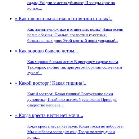
садам, Уж дни заметно убывают, И звезды ярче по
ночам....
» Как пленительно-тихо в отцветших полях!..
Как пленительно-тихо в отцветших полях! Наша осень
полна обаянья: Сколько прелести в грустных,
безжизненных днях Этой кроткой поры увяданья!...
» Как хорошо бывало летом...
Как хорошо бывало летом В цветущем садике моем,
Так жарко, знойно так пригретом Горячим солнечным
лучом!...
» Какой восторг! Какая тишина!..
Какой восторг! Какая тишина! Благоуханно ночи
дуновенье; И тайною истомой усыпленья Природа
сладостно напоена....
» Когда креста нести нет мочи...
Когда креста нести нет мочи, Когда тоски не побороть,
Мы к небесам возводим очи, Творя молитву дни и
ночи,...