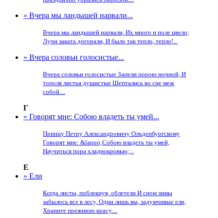
» Вчера мы ландышей нарвали...
Вчера мы ландышей нарвали, Их много н поле цвело;
Лучи заката догорали, И было так тепло, тепло!...
» Вчера соловьи голосистые...
Вчера соловьи голосистые Запели порою ночной, И
тополя листья душистые Шептались во сне меж
собой....
Г
» Говорят мне: Собою владеть ты умей...
Принцу Петру Александровичу Олъденбургскому
Говорят мне: &laquo;Собою владеть ты умей,
Научиться пора хладнокровью;...
Е
» Ели
Когда листы, поблекнув, облетели И сном зимы
забылось все в лесу, Одни лишь вы, задумчивые ели,
Храните прежнюю красу....