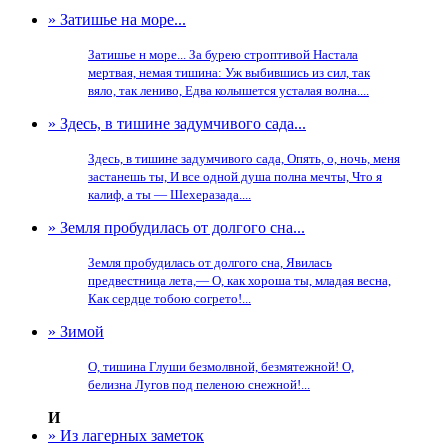
» Затишье на море...
Затишье н море... За бурею строптивой Настала
мертвая, немая тишина: Уж выбившись из сил, так
вяло, так лениво, Едва колышется усталая волна....
» Здесь, в тишине задумчивого сада...
Здесь, в тишине задумчивого сада, Опять, о, ночь, меня
застанешь ты, И все одной душа полна мечты, Что я
калиф, а ты — Шехеразада....
» Земля пробудилась от долгого сна...
Земля пробудилась от долгого сна, Явилась
предвестница лета,— О, как хороша ты, младая весна,
Как сердце тобою согрето!...
» Зимой
О, тишина Глуши безмолвной, безмятежной! О,
белизна Лугов под пеленою снежной!...
И
» Из лагерных заметок