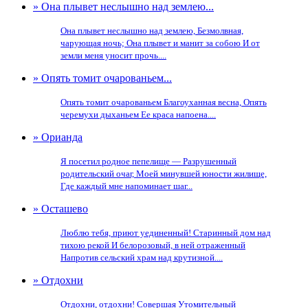
» Она плывет неслышно над землею...
Она плывет неслышно над землею, Безмолвная,
чарующая ночь; Она плывет и манит за собою И от
земли меня уносит прочь....
» Опять томит очарованьем...
Опять томит очарованьем Благоуханная весна, Опять
черемухи дыханьем Ее краса напоена....
» Орианда
Я посетил родное пепелище — Разрушенный
родительский очаг, Моей минувшей юности жилище,
Где каждый мне напоминает шаг...
» Осташево
Люблю тебя, приют уединенный! Старинный дом над
тихою рекой И белорозовый, в ней отраженный
Напротив сельский храм над крутизной....
» Отдохни
Отдохни, отдохни! Совершая Утомительный