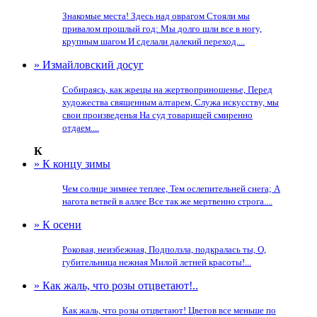
Знакомые места! Здесь над оврагом Стояли мы
привалом прошлый год: Мы долго шли все в ногу,
крупным шагом И сделали далекий переход....
» Измайловский досуг
Собираясь, как жрецы на жертвоприношенье, Перед
художества священным алтарем, Служа искусству, мы
свои произведенья На суд товарищей смиренно
отдаем....
К
» К концу зимы
Чем солнце зимнее теплее, Тем ослепительней снега; А
нагота ветвей в аллее Все так же мертвенно строга....
» К осени
Роковая, неизбежная, Подползла, подкралась ты, О,
губительница нежная Милой летней красоты!...
» Как жаль, что розы отцветают!..
Как жаль, что розы отцветают! Цветов все меньше по