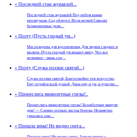
» Последней стаи журавлей...
Последней стаи журавлей Под небом крики
прозвучали. Сад облетел. Из-за ветвей Сквозят
безжизненные дали....
» Поэту (Пусть гордый ум...)
Мы рождены для вдохновенья, Для звуков сладких и
молитв. Пусть гордый ум вещает миру, Что все
незримое - лишь сон,...
» Поэту (Служа поэзии святой...)
Служа поэзии святой, Благоговейно чти искусство;
Ему отдайся всей душой, Дари ему и ум, и чувство....
» Пронеслись мимолетные грезы!..
Пронеслись мимолетные грезы! Беззаботные минули
дни! — Словно осенью листья березы, Незаметно
умчались они....
» Прошла зима! Не видно снега...
Прошла зима! Не видно снега, Запели птицы с