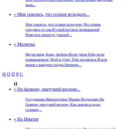
жаль...
» Мне снилось, что солнце всходило...
Мне снилось, что солнце всходило, Что птицы
очнулись от сна И стаей неслись легкокрылой
Поведать природе унылой,...
» Молитва
Научи меня, Боже, любить Всем умом Тебя, всем
помышленьем, Чтоб и душу Тебе посвятить И всю
жизнь с каждым сердца биеньем....
Н
О
П
Р
С
Н
» На балконе, цветущей весною...
Государыне Императрице Марии Федоровне На
балконе, цветущей весною, Как запели в садах
соловьи,...
» На Иматре