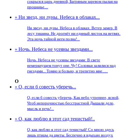
сокрылся царь дневной, Багряным заревом пылая на
прощанье....
» Ни звезд, ни луны. Небеса в облаках...
Ни звезд, ни луны. Небеса в облаках. Ветер замер. В
лесу тишина. Не дрогнёт ни единый листок на ветвях.
Эта ночь тайной неги полна!...
» Ночь. Небеса не усеяны звездами...
Ночь. Небеса не усеяны звездами: В свете
немеркнущем тонут оне. Чу! Соловьи залилися над
гнездами... Томно и больно, и трепетно мне......
О
» О, если б совесть уберечь...
О, если б совесть уберечь, Как небо утреннее, ясной,
Чтоб непорочностью бесстрастной Дышали дело,
мысль и речь!...
» О, как люблю я этот сад тенистый!..
О, как люблю я этот сад тенистый! Со мною здесь
лишь птицы да цветы. Беспечно я вдыхаю воздух