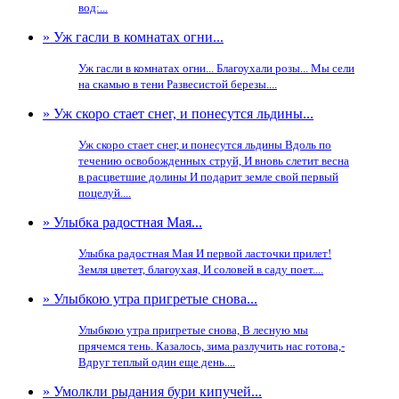
вод:...
» Уж гасли в комнатах огни...
Уж гасли в комнатах огни... Благоухали розы... Мы сели
на скамью в тени Развесистой березы....
» Уж скоро стает снег, и понесутся льдины...
Уж скоро стает снег, и понесутся льдины Вдоль по
течению освобожденных струй, И вновь слетит весна
в расцветшие долины И подарит земле свой первый
поцелуй....
» Улыбка радостная Мая...
Улыбка радостная Мая И первой ласточки прилет!
Земля цветет, благоухая, И соловей в саду поет....
» Улыбкою утра пригретые снова...
Улыбкою утра пригретые снова, В лесную мы
прячемся тень. Казалось, зима разлучить нас готова,-
Вдруг теплый один еще день....
» Умолкли рыдания бури кипучей...