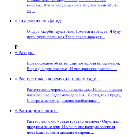
высоты... Что за чарующая нега Кругом разлита! Это
ты,...
» Псалмопевец Давид
О, царь, скорбит душа твоя, Томится и тоскует! Я буду
петь: пусть песнь моя Твою печаль врачует....
Р
» Разлука
Еще последнее объятье, Еще последний взгляд немой,
Еще одно рукопожатье,- И миг пронесся роковой......
» Распустилась черемуха в нашем саду...
Распустилась черемуха в нашем саду, На сирени цветы
благовонные; Задремали деревья... Листы, как в бреду,
С ветром шепчутся, словно влюбленные....
» Растворил я окно...
Растворил я окно - стало грустно невмочь - Опустился
пред ним на колени, И в лицо мне пахнула весенняя
ночь Благовонным дыханьем сирени....