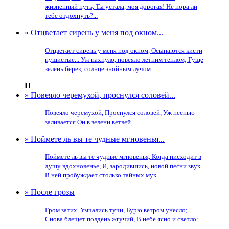
жизненный путь, Ты устала, моя дорогая! Не пора ли
тебе отдохнуть?...
» Отцветает сирень у меня под окном...
Отцветает сирень у меня под окном, Осыпаются кисти
пушистые... Уж пахнуло, повеяло летним теплом; Гуще
зелень берез; солнце знойным лучом...
П
» Повеяло черемухой, проснулся соловей...
Повеяло черемухой, Проснулся соловей, Уж песнью
заливается Он в зелени ветвей....
» Поймете ль вы те чудные мгновенья...
Поймете ль вы те чудные мгновенья, Когда нисходит в
душу вдохновенье, И, зародившись, новой песни звук
В ней пробуждает столько тайных мук...
» После грозы
Гром затих. Умчались тучи, Бурю ветром унесло;
Снова блещет полдень жгучий, В небе ясно и светло:...