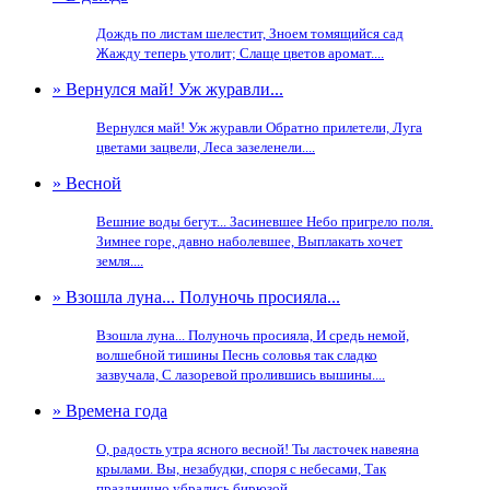
Дождь по листам шелестит, Зноем томящийся сад
Жажду теперь утолит; Слаще цветов аромат....
» Вернулся май! Уж журавли...
Вернулся май! Уж журавли Обратно прилетели, Луга
цветами зацвели, Леса зазеленели....
» Весной
Вешние воды бегут... Засиневшее Небо пригрело поля.
Зимнее горе, давно наболевшее, Выплакать хочет
земля....
» Взошла луна... Полуночь просияла...
Взошла луна... Полуночь просияла, И средь немой,
волшебной тишины Песнь соловья так сладко
зазвучала, С лазоревой пролившись вышины....
» Времена года
О, радость утра ясного весной! Ты ласточек навеяна
крылами. Вы, незабудки, споря с небесами, Так
празднично убрались бирюзой....