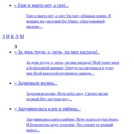
» Еще и марта нет, а снег...
Еще и марта нет, а снег Уж тает, обнажая землю. Я
вешних вод веселый бег Опять, обрадованный,
внемлю....
З
И
К
Л
М
З
» За день труда, о, ночь, ты мне награда!..
За день труда, о, ночь, ты мне награда! Мой тонет взор
в безбрежной вышине, Откуда ты глядишься в душу
мне Всей красотой нетленного наряда....
» Задремали волны...
Задремали волны, Ясен неба свод; Светит месяц
полный Над лазурью вод....
» Зарумянились клен и рябина...
Зарумянились клен и рябина, Ярче золота кудри берез,
И безропотно ждет георгина, Что спалит ее первый
мороз....