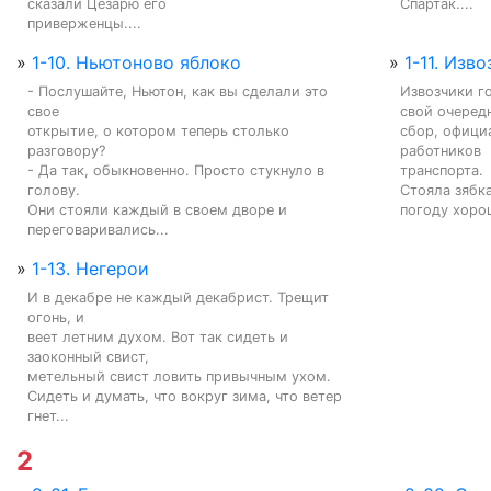
сказали Цезарю его

Спартак....
приверженцы....
»
1-10. Ньютоново яблоко
»
1-11. Изв
- Послушайте, Ньютон, как вы сделали это 
Извозчики го
свое

свой очередн
открытие, о котором теперь столько 
сбор, офици
разговору?

работников

- Да так, обыкновенно. Просто стукнуло в 
транспорта.

голову.

Стояла зябка
Они стояли каждый в своем дворе и 
погоду хорош
переговаривались...
»
1-13. Негерои
И в декабре не каждый декабрист. Трещит 
огонь, и

веет летним духом. Вот так сидеть и 
заоконный свист,

метельный свист ловить привычным ухом.

Сидеть и думать, что вокруг зима, что ветер 
гнет...
2