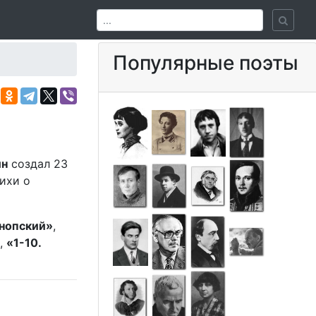
Популярные поэты
ин
создал 23
ихи о
инопский»
,
,
«1-10.