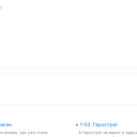
?)
фаген
»
1-03. Герострат
н возник, как уже стали 
А Герострат не верил в чудеса