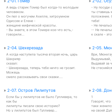
»
2-01. Гомер
»
2-02. Ос
А ведь старик Гомер был когда-то молодым 
- Ну посуди 
человеком.

ты ставишь м
Он пел о могучем Ахилле, хитроумном 
положение. С
Одиссее и Елене -

тебе!

женщине мифической красоты.

- Не печалься
- Вы знаете, в этом Гомере кое-что есть,- 
-- Не печаль
говорили...
к скале - это
»
2-04. Шехерезада
»
2-05. Мю
А когда наступила тысяча вторая ночь, царь 
Ври, Мюнхгау
Шахрияр

Выдумывай, 
сказал:

Выдавай за ч
- Шехерезада, теперь тебе ничто не грозит. 
Не стесняйся
Можешь

смело рассказывать свои сказки....
»
2-07. Остров Лилипутов
»
2-08. Дон
Если бы у лилипутов не было Гулливера, то 
1

как бы

Говорят, что
лилипуты писали свою историю?

таки женился
Но у лилипутов был Гулливер...

на своей Дул