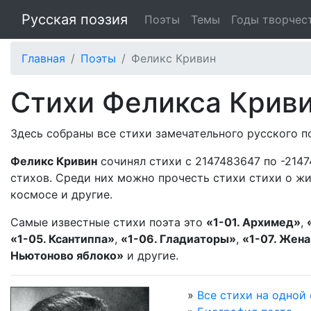
Русская поэзия
Поэты
Темы
Годы творчес
Главная
Поэты
Феликс Кривин
Стихи Феликса Крив
Здесь собраны все стихи замечательного русского 
Феликс Кривин
сочинял стихи с 2147483647 по -2147
стихов. Среди них можно прочесть стихи стихи о жив
космосе и другие.
Самые известные стихи поэта это
«1-01. Архимед»
,
«1-05. Ксантиппа»
,
«1-06. Гладиаторы»
,
«1-07. Жена
Ньютоново яблоко»
и другие.
»
Все стихи на одной