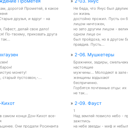
уждение Прометея
»
2-03. Янус
сам, дорогой Прометей, в какое 
Не беда, что Янус был двулик
еня

он жизнь

тарые друзья, и вдруг - на 
достойно прожил. Пусть он б
лицом ничтожен,

, Гефест, делай свое дело!

но зато другим лицом - велик.
ся! По-твоему, приковать друга 
одном лице он

 так...
был пройдоха, но в другом бы
правдив. Пусть...
нхгаузен
»
2-06. Мушкетеры
зен!

Бражники, задиры, смельчаки
барон!

настоящие

истую монету!

мужчины... Молодеют в зале с
, старый пустозвон,-...
женщины вздыхают

беспричинно.

Горбятся почтенные отцы: их м
не так...
-Кихот
»
2-09. Фауст
1

 в самом конце Дон-Кихот все-
Над землей повисло небо - пр


зажглись

ьцинее. Они продали Росинанта 
на небе звезды - миф и небыль