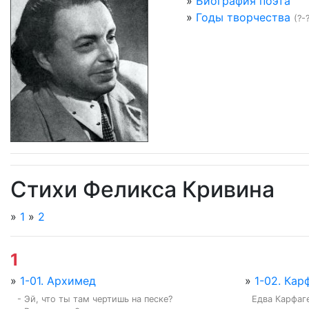
»
Биография поэта
»
Годы творчества
(?-
Стихи Феликса Кривина
»
1
»
2
1
»
1-01. Архимед
»
1-02. Кар
- Эй, что ты там чертишь на песке?

Едва Карфаге