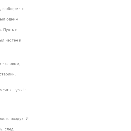
, в общем-то 
ыл одним 
 Пусть в 
л честен и 
 - словом, 
тарики, 
ечты - увы! - 
осто воздух. И 
, след 