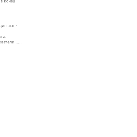
в конец 
ин шаг,- 
га.

атели......