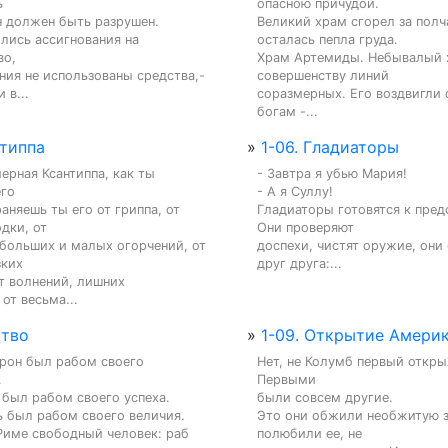


опасною причудой.

н должен быть разрушен.

Великий храм сгорел за полчас
ились ассигнования на 
осталась пепла груда.

о,

Храм Артемиды. Небывалый х
ния не использованы средства,- 
совершенству линий

 в...
соразмерных. Его воздвигли 
богам -...
нтиппа
»
1-06. Гладиаторы
ерная Ксантиппа, как ты 
- Завтра я убью Мария!

го

- А я Суллу!

аняешь ты его от гриппа, от 
Гладиаторы готовятся к пред
дки, от

Они проверяют

 больших и малых огорчений, от 
доспехи, чистят оружие, они
ких

друг друга:...
т волнений, лишних 
 от весьма...
ство
»
1-09. Открытие Амери
рон был рабом своего 
Нет, не Колумб первый откры


Первыми

был рабом своего успеха.

были совсем другие.

 был рабом своего величия.

Это они обжили необжитую з
Риме свободный человек: раб 
полюбили ее, не
