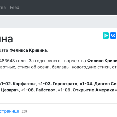
тва
Feed
ина
поэта
Феликса Кривина
.
483648 годы. За годы своего творчества
Феликс Крив
отных, стихи об осени, баллады, новогодние стихи, ст
«1-02. Карфаген»
,
«1-03. Герострат»
,
«1-04. Диоген С
 Цезаря»
,
«1-08. Рабство»
,
«1-09. Открытие Америки»
 странице
(23)