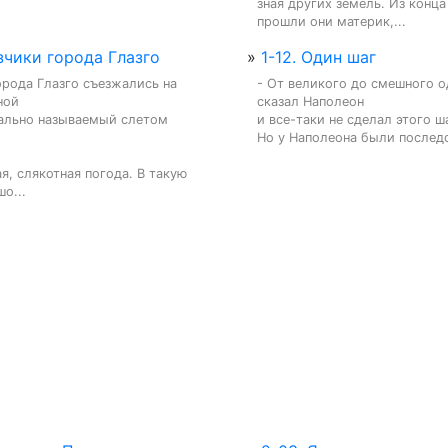
зная других земель. Из конца 
прошли они материк,...
озчики города Глазго
»
1-12. Один шаг
рода Глазго съезжались на 
- От великого до смешного од
ой

сказал Наполеон

ально называемый слетом 
и все-таки не сделал этого ша
Но у Наполеона были последов
я, слякотная погода. В такую 
о...