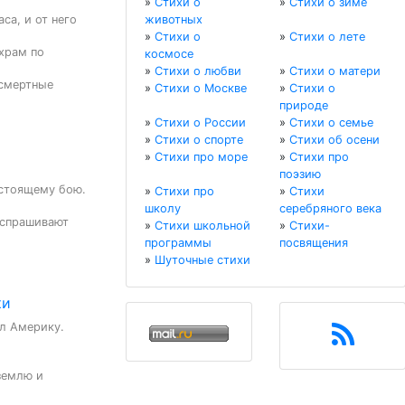
»
Стихи о
»
Стихи о зиме
а, и от него 
животных
»
Стихи о
»
Стихи о лете
рам по 
космосе
»
Стихи о любви
»
Стихи о матери
смертные 
»
Стихи о Москве
»
Стихи о
природе
»
Стихи о России
»
Стихи о семье
»
Стихи о спорте
»
Стихи об осени
»
Стихи про море
»
Стихи про
поэзию
стоящему бою. 
»
Стихи про
»
Стихи
школу
серебряного века
 спрашивают 
»
Стихи школьной
»
Стихи-
программы
посвящения
»
Шуточные стихи
ки
л Америку. 
емлю и 