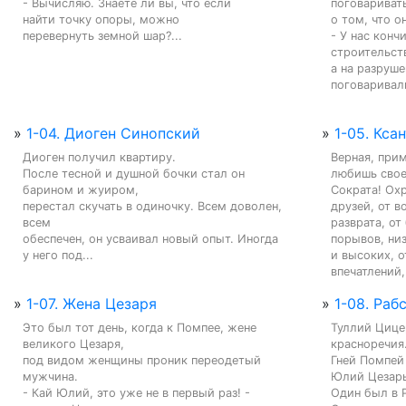
- Вычисляю. Знаете ли вы, что если

поговаривать
найти точку опоры, можно

о том, что о
перевернуть земной шар?...
- У нас конч
строительств
а на разруше
поговаривали
»
1-04. Диоген Синопский
»
1-05. Кса
Диоген получил квартиру.

Верная, прим
После тесной и душной бочки стал он 
любишь свое
барином и жуиром,

Сократа! Охр
перестал скучать в одиночку. Всем доволен, 
друзей, от во
всем

разврата, от
обеспечен, он усваивал новый опыт. Иногда 
порывов, низ
у него под...
и высоких, о
впечатлений,
»
1-07. Жена Цезаря
»
1-08. Раб
Это был тот день, когда к Помпее, жене 
Туллий Цице
великого Цезаря,

красноречия.
под видом женщины проник переодетый 
Гней Помпей 
мужчина.

Юлий Цезарь
- Кай Юлий, это уже не в первый раз! - 
Один был в 