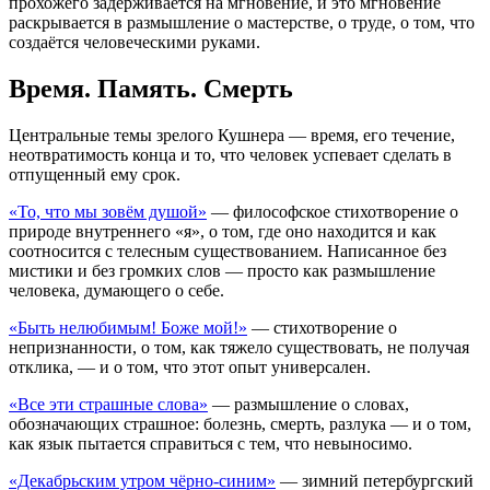
прохожего задерживается на мгновение, и это мгновение
раскрывается в размышление о мастерстве, о труде, о том, что
создаётся человеческими руками.
Время. Память. Смерть
Центральные темы зрелого Кушнера — время, его течение,
неотвратимость конца и то, что человек успевает сделать в
отпущенный ему срок.
«То, что мы зовём душой»
— философское стихотворение о
природе внутреннего «я», о том, где оно находится и как
соотносится с телесным существованием. Написанное без
мистики и без громких слов — просто как размышление
человека, думающего о себе.
«Быть нелюбимым! Боже мой!»
— стихотворение о
непризнанности, о том, как тяжело существовать, не получая
отклика, — и о том, что этот опыт универсален.
«Все эти страшные слова»
— размышление о словах,
обозначающих страшное: болезнь, смерть, разлука — и о том,
как язык пытается справиться с тем, что невыносимо.
«Декабрьским утром чёрно-синим»
— зимний петербургский