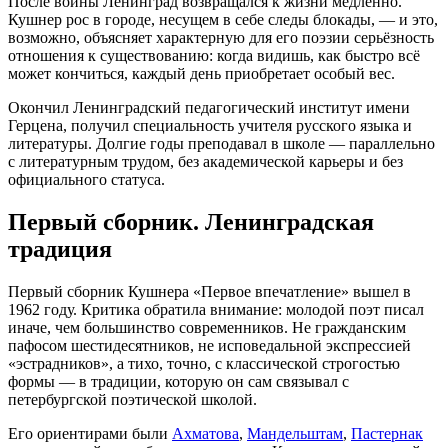
После войны Ленинград возвращался к жизни медленно.
Кушнер рос в городе, несущем в себе следы блокады, — и это,
возможно, объясняет характерную для его поэзии серьёзность
отношения к существованию: когда видишь, как быстро всё
может кончиться, каждый день приобретает особый вес.
Окончил Ленинградский педагогический институт имени
Герцена, получил специальность учителя русского языка и
литературы. Долгие годы преподавал в школе — параллельно
с литературным трудом, без академической карьеры и без
официального статуса.
Первый сборник. Ленинградская
традиция
Первый сборник Кушнера «Первое впечатление» вышел в
1962 году. Критика обратила внимание: молодой поэт писал
иначе, чем большинство современников. Не гражданским
пафосом шестидесятников, не исповедальной экспрессией
«эстрадников», а тихо, точно, с классической строгостью
формы — в традиции, которую он сам связывал с
петербургской поэтической школой.
Его ориентирами были
Ахматова
,
Мандельштам
,
Пастернак