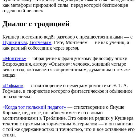
как метафоры природной силы, перед которой беспомощен
отдельный человек.
Диалог с традицией
Кушнер постоянно ведёт разговор с предшественниками — с
Пушкиным
,
Тютчевым
, Гёте, Монтенем — не как ученик, а
как равный собеседник через время.
«Монтень»
— обращение к французскому философу эпохи
Возрождения, автору «Опытов»: человек, живший четыре
века назад, оказывается современником, думавшим о тех же
вещах.
«Гофман»
— стихотворение о немецком романтике Э. Т. А.
Гофмане, в творчестве которого фантастическое и обыденное
неразделимы.
«Когда тот польский педагог»
— стихотворение о Януше
Корчаке, педагоге, погибшем вместе со своими
воспитанниками в Треблинке. Это один из редких у Кушнера
текстов с прямым историческим материалом — и он написан
с той же сдержанностью и точностью, что и все остальные его
стихи.