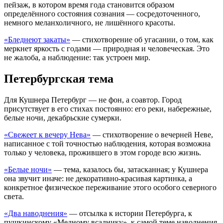
пейзаж, в котором время года становится образом
определённого состояния сознания — сосредоточенного,
немного меланхоличного, не лишённого красоты.
«Бледнеют закаты»
— стихотворение об угасании, о том, как
меркнет яркость с годами — природная и человеческая. Это
не жалоба, а наблюдение: так устроен мир.
Петербургская тема
Для Кушнера Петербург — не фон, а соавтор. Город
присутствует в его стихах постоянно: его реки, набережные,
белые ночи, декабрьские сумерки.
«Свежеет к вечеру Нева»
— стихотворение о вечерней Неве,
написанное с той точностью наблюдения, которая возможна
только у человека, прожившего в этом городе всю жизнь.
«Белые ночи»
— тема, казалось бы, затасканная; у Кушнера
она звучит иначе: не декоративно-красивая картинка, а
конкретное физическое переживание этого особого северного
света.
«Два наводнения»
— отсылка к истории Петербурга, к
пушкинскому «Медному всаднику», к самой теме наводнения