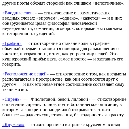
другие поэты обходят стороной как слишком «непоэтичные».
«Вводные слова»
— стихотворение о грамматических
вводных словах: «впрочем», «однако», «кажется» — и в них
обнаруживается целая философия человеческой
неуверенности, сомнения, оговорок, которыми мы смягчаем
категоричность суждений.
«Графин»
— стихотворение о стакане воды в графине:
обычный предмет становится поводом для размышления о
чистоте, прозрачности, о том, как устроен мир вещей. Это
кушнеровский приём: взять самое простое — и заставить его
говорить.
«Расположение вещей»
— стихотворение о том, как предметы
располагаются в пространстве, как они соотносятся друг с
другом — и как это незаметное соотношение составляет саму
ткань жизни.
«Сирень»
— «Фиолетовой, белой, лиловой» — стихотворение
о цветении сирени: точное, почти ботаническое описание, в
котором за конкретностью деталей открывается что-то
большее — радость существования, благодарность за красоту.
«Кружево»
— стихотворение о витрине с кружевом: взгляд