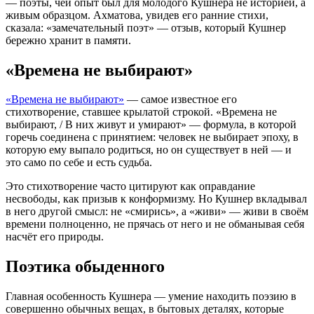
— поэты, чей опыт был для молодого Кушнера не историей, а
живым образцом. Ахматова, увидев его ранние стихи,
сказала: «замечательный поэт» — отзыв, который Кушнер
бережно хранит в памяти.
«Времена не выбирают»
«Времена не выбирают»
— самое известное его
стихотворение, ставшее крылатой строкой. «Времена не
выбирают, / В них живут и умирают» — формула, в которой
горечь соединена с принятием: человек не выбирает эпоху, в
которую ему выпало родиться, но он существует в ней — и
это само по себе и есть судьба.
Это стихотворение часто цитируют как оправдание
несвободы, как призыв к конформизму. Но Кушнер вкладывал
в него другой смысл: не «смирись», а «живи» — живи в своём
времени полноценно, не прячась от него и не обманывая себя
насчёт его природы.
Поэтика обыденного
Главная особенность Кушнера — умение находить поэзию в
совершенно обычных вещах, в бытовых деталях, которые