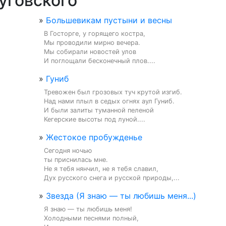
уговского
»
Большевикам пустыни и весны
В Госторге, у горящего костра,

Мы проводили мирно вечера.

Мы собирали новостей улов

И поглощали бесконечный плов....
»
Гуниб
Тревожен был грозовых туч крутой изгиб.

Над нами плыл в седых огнях аул Гуниб.

И были залиты туманной пеленой

Кегерские высоты под луной....
»
Жестокое пробужденье
Сегодня ночью

ты приснилась мне.

Не я тебя нянчил, не я тебя славил,

Дух русского снега и русской природы,...
»
Звезда (Я знаю — ты любишь меня...)
Я знаю — ты любишь меня!

Холодными песнями полный,
