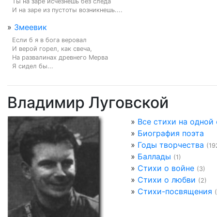
Ты на заре исчезнешь без следа

И на заре из пустоты возникнешь....
»
Змеевик
Если б я в бога веровал

И верой горел, как свеча,

На развалинах древнего Мерва

Я сидел бы...
Владимир Луговской
»
Все стихи на одной
»
Биография поэта
»
Годы творчества
(19
»
Баллады
(1)
»
Стихи о войне
(3)
»
Стихи о любви
(2)
»
Стихи-посвящения