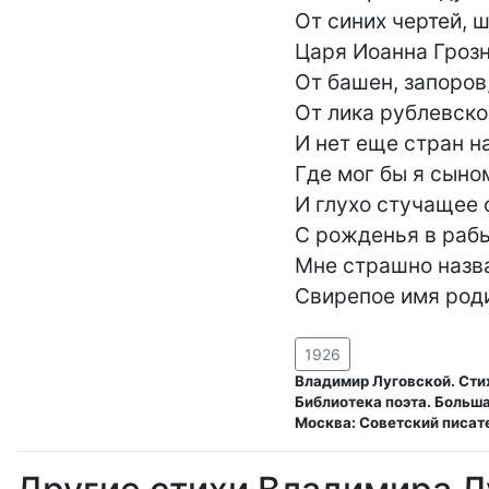
От синих чертей, 
Царя Иоанна Грозно
От башен, запоров,
От лика рублевско
И нет еще стран на
Где мог бы я сыном
И глухо стучащее 
С рожденья в рабы
Мне страшно назва
Свирепое имя род
1926
Владимир Луговской. Сти
Библиотека поэта. Большая
Москва: Советский писате