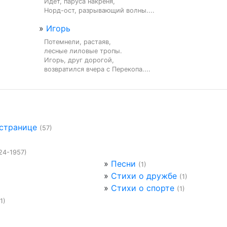
Идет, паруса накреня,

Норд-ост, разрывающий волны....
»
Игорь
Потемнели, растаяв,

лесные лиловые тропы.

Игорь, друг дорогой,

возвратился вчера с Перекопа....
 странице
(57)
24-1957)
»
Песни
(1)
»
Стихи о дружбе
(1)
»
Стихи о спорте
(1)
(1)