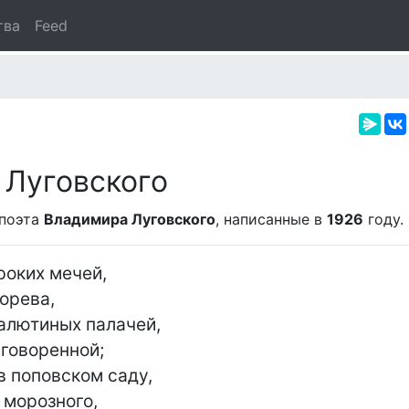
тва
Feed
 Луговского
 поэта
Владимира Луговского
, написанные в
1926
году.
оких мечей,

орева,

алютиных палачей,

говоренной;

 поповском саду,

морозного,
