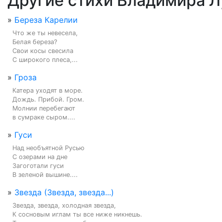
Другие стихи Владимира Л
»
Береза Карелии
Что же ты невесела,

Белая береза?

Свои косы свесила

С широкого плеса,...
»
Гроза
Катера уходят в море.

Дождь. Прибой. Гром.

Молнии перебегают

в сумраке сыром....
»
Гуси
Над необъятной Русью

С озерами на дне

Загоготали гуси

В зеленой вышине....
»
Звезда (Звезда, звезда...)
Звезда, звезда, холодная звезда,

К сосновым иглам ты все ниже никнешь.
