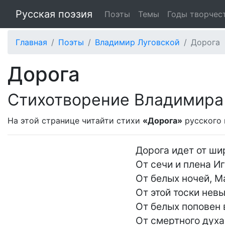
Русская поэзия
Поэты
Темы
Годы творчес
Главная
Поэты
Владимир Луговской
Дорога
Дорога
Стихотворение Владимира
На этой странице читайти стихи
«Дорога»
русского
Дорога идет от шир
От сечи и плена Иг
От белых ночей, М
От этой тоски невы
От белых поповен в
От смертного духа 