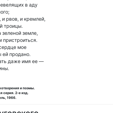
шевелящих в аду

го;

 и рвов, и кремлей,

й троицы.

 зеленой земле,

 пристроиться.

сердце мое

 ей продано.

ть даже имя ее —

ины.
хотворения и поэмы.
 серия. 2-е изд.
ль, 1966.