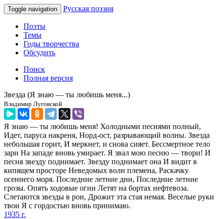
Русская поэзия
Toggle navigation
Поэты
Темы
Годы творчества
Обсудить
Поиск
Полная версия
Звезда (Я знаю — ты любишь меня...)
Владимир Луговской
Я знаю — ты любишь меня! Холодными песнями полный,
Идет, паруса накреня, Норд-ост, разрывающий волны. Звезда
небольшая горит, И меркнет, и снова сияет. Бессмертное тело
зари На западе вновь умирает. Я звал мою песню — твори! И
песня звезду поднимает. Звезду поднимает она И видит в
кипящем просторе Неведомых волн племена, Раскачку
осеннего моря. Последние летние дни, Последние летние
грозы. Опять ходовые огни Летят на бортах нефтевоза.
Слетаются звезды в рои, Дрожит эта стая немая. Веселые руки
твои Я с гордостью вновь принимаю.
1935 г.