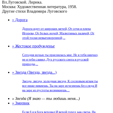
Вл.Луговской. Лирика.
Москва: Художественная литература, 1958.
Другие стихи Владимира Луговского
» Дорога
Дорога идет от широких мечей, От сечи и плена
Игорева, От белых ночей, Малютиных палачей, От
этой тоски невыговоренной;...
» Жестокое пробужденье
Сегодня ночью ты приснилась мне. Не я тебя нянчил,
не я тебя славил, Дух русского снега и русской
природы,...
» Звезда (Звезда, звезда...)
Звезда, звезда, холодная звезда, К сосновым иглам ты
все ниже никнешь. Ты на заре исчезнешь без следа И
на заре из пустоты возникнешь....
» Звезда (Я знаю — ты любишь меня...)
» Змеевик
Если б я в бога веровал И верой горел, как свеча, На