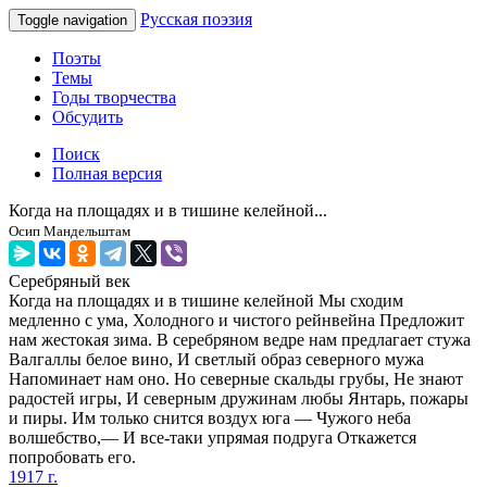
Русская поэзия
Toggle navigation
Поэты
Темы
Годы творчества
Обсудить
Поиск
Полная версия
Когда на площадях и в тишине келейной...
Осип Мандельштам
Серебряный век
Когда на площадях и в тишине келейной Мы сходим
медленно с ума, Холодного и чистого рейнвейна Предложит
нам жестокая зима. В серебряном ведре нам предлагает стужа
Валгаллы белое вино, И светлый образ северного мужа
Напоминает нам оно. Но северные скальды грубы, Не знают
радостей игры, И северным дружинам любы Янтарь, пожары
и пиры. Им только снится воздух юга — Чужого неба
волшебство,— И все-таки упрямая подруга Откажется
попробовать его.
1917 г.