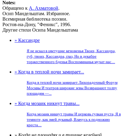
Notes:
Обращено к
А. Ахматовой
.
Осип Мандельштам. Избранное.
Всемирная библиотека поэзии.
Ростов-на-Дону, "Феникс", 1996.
Другие стихи Осипа Мандельштама
» Кассандре
Я не искал в цветущие мгновенья Твоих, Кассандра,
губ, твоих, Кассандра, глаз, Но в декабре
торжественного бденья Воспоминанья мучат нас....
» Когда в теплой ночи замирает...
Когда в теплой ночи замирает Лихорадочный Форум
Москвы И театров широкие зевы Возвращают толпу
площадям —...
» Когда мозаик никнут травы...
Когда мозаик никнут травы И церковь гулкая пуста, Я в
темноте, как змей лукавый, Влачусь к подножию
креста....
» Когда на площадях и в тишине келейной...