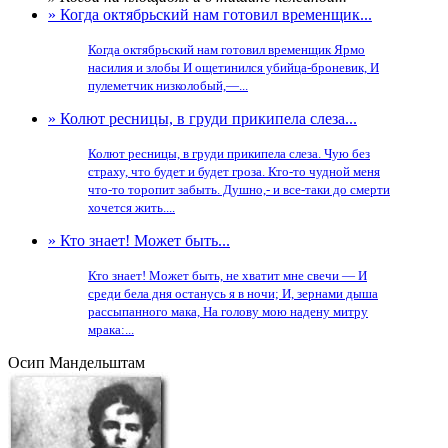
» Когда октябрьский нам готовил временщик...
Когда октябрьский нам готовил временщик Ярмо
насилия и злобы И ощетинился убийца-броневик, И
пулеметчик низколобый,—...
» Колют ресницы, в груди прикипела слеза...
Колют ресницы, в груди прикипела слеза. Чую без
страху, что будет и будет гроза. Кто-то чудной меня
что-то торопит забыть. Душно,- и все-таки до смерти
хочется жить....
» Кто знает! Может быть...
Кто знает! Может быть, не хватит мне свечи — И
среди бела дня останусь я в ночи; И, зернами дыша
рассыпанного мака, На голову мою надену митру
мрака:...
Осип Мандельштам