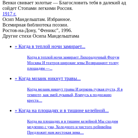
Венки свивает золотые — Благословить тебя в далекий ад
сойдет Стопами легкими Россия.
1917 г.
Осип Мандельштам. Избранное.
Всемирная библиотека поэзии.
Ростов-на-Дону, "Феникс", 1996.
Другие стихи Осипа Мандельштама
» Когда в теплой ночи замирает...
Когда в теплой ночи замирает Лихорадочный Форум
Москвы И театров широкие зевы Возвращают толпу
площадям —...
» Когда мозаик никнут травы...
Когда мозаик никнут травы И церковь гулкая пуста, Я в
темноте, как змей лукавый, Влачусь к подножию
креста....
» Когда на площадях и в тишине келейной...
Когда на площадях и в тишине келейной Мы сходим
медленно с ума, Холодного и чистого рейнвейна
Предложит нам жестокая зима....