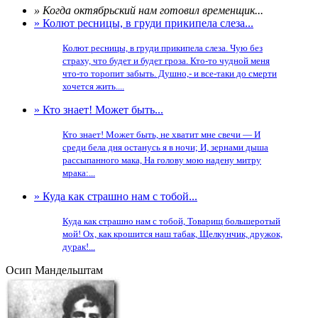
» Когда октябрьский нам готовил временщик...
» Колют ресницы, в груди прикипела слеза...
Колют ресницы, в груди прикипела слеза. Чую без
страху, что будет и будет гроза. Кто-то чудной меня
что-то торопит забыть. Душно,- и все-таки до смерти
хочется жить....
» Кто знает! Может быть...
Кто знает! Может быть, не хватит мне свечи — И
среди бела дня останусь я в ночи; И, зернами дыша
рассыпанного мака, На голову мою надену митру
мрака:...
» Куда как страшно нам с тобой...
Куда как страшно нам с тобой, Товарищ большеротый
мой! Ох, как крошится наш табак, Щелкунчик, дружок,
дурак!...
Осип Мандельштам