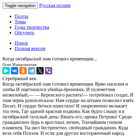
Русская поэзия
Toggle navigation
Поэты
Темы
Годы творчества
Обсудить
Поиск
Полная версия
Когда октябрьский нам готовил временщик...
Осип Мандельштам
Серебряный век
Когда октябрьский нам готовил временщик Ярмо насилия и
злобы И ощетинился убийца-броневик, И пулеметчик
низколобый,— — Керенского распять!— потребовал солдат, И
злая чернь рукоплескала: Нам сердце на штыки позволил взять
Пилат, И сердце биться перестало! И укоризненно мелькает
эта тень, Где зданий красная подкова; Как будто слышу я в
октябрьский тусклый день: Вязать его, щенка Петрова! Среди
гражданских бурь и яростных личин, Тончайшим гневом
пламенея, Ты шел бестрепетно, свободный гражданин, Куда
вела тебя Психея. И если для других восторженный народ