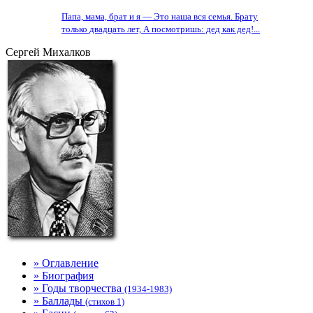
Папа, мама, брат и я — Это наша вся семья. Брату
только двадцать лет, А посмотришь: дед как дед!...
Сергей Михалков
» Оглавление
» Биография
» Годы творчества
(1934-1983)
» Баллады
(стихов 1)