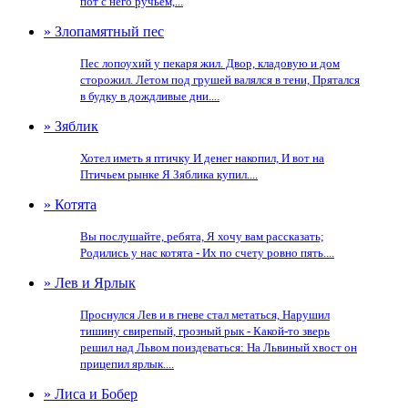
пот с него ручьем,...
» Злопамятный пес
Пес лопоухий у пекаря жил. Двор, кладовую и дом
сторожил. Летом под грушей валялся в тени, Прятался
в будку в дождливые дни....
» Зяблик
Хотел иметь я птичку И денег накопил, И вот на
Птичьем рынке Я Зяблика купил....
» Котята
Вы послушайте, ребята, Я хочу вам рассказать;
Родились у нас котята - Их по счету ровно пять....
» Лев и Ярлык
Проснулся Лев и в гневе стал метаться, Нарушил
тишину свирепый, грозный рык - Какой-то зверь
решил над Львом поиздеваться: На Львиный хвост он
прицепил ярлык....
» Лиса и Бобер