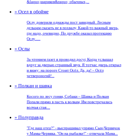
&laquo;шариков&raquo; обычных,...
» Осел в обойме
Ослу доверили однажды пост завидный. Лесным
дельцам сказать не в похвалу, Какой-то важный зверь,
где надо, очевидно, По дружбе оказал протекцию
Ослу......
» Ослы
За чтением газет я проводил досуг, Когда услышал
вдруг за дверью странный звук. Я тотчас дверь открыл
и вижу: на пороге Стоит Осёл. Да, да! – Осёл
четвероногий!...
» Полкан и шавка
Косого по лесу гоняя, Собаки – Шавка и Полкан
Попали прямо в пасть к волкам, Им повстречалась
волчья стая....
» Полуправда
"Где наш отец?" - выспрашивал упрямо Сын-Червячок
у Мамы-Червяка. "Он на рыбалке!" - отвечала Мама...