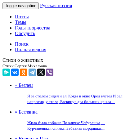
Русская поэзия
Toggle navigation
Поэты
Темы
Годы творчества
Обсудить
Поиск
Полная версия
Стихи о животных
Стихи Сергея Михалкова
» Беглец
Я за столом сидел и ел, Когда в окно Орел влетел И сел
напротив, у стола, Раскинув два больших крыла....
» Беглянка
Жила-была собачка По кличке Чебурашка,—
Курчавенькая спинка, Забавная мордашка....
» Ворона и Гусь