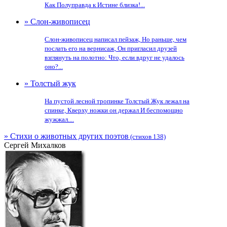
Как Полуправда к Истине близка!...
» Слон-живописец
Слон-живописец написал пейзаж, Но раньше, чем
послать его на вернисаж, Он пригласил друзей
взглянуть на полотно: Что, если вдруг не удалось
оно?...
» Толстый жук
На пустой лесной тропинке Толстый Жук лежал на
спинке, Кверху ножки он держал И беспомощно
жужжал....
» Стихи о животных других поэтов
(стихов 138)
Сергей Михалков