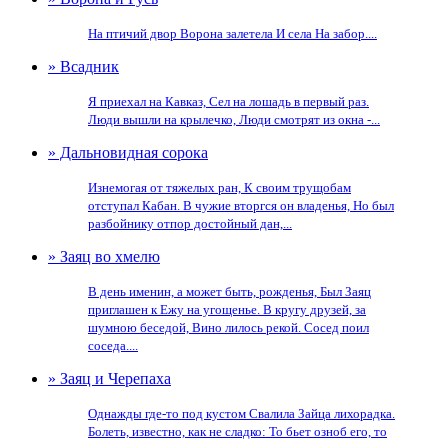
На птичий двор Ворона залетела И села На забор....
» Всадник
Я приехал на Кавказ, Сел на лошадь в первый раз.
Люди вышли на крылечко, Люди смотрят из окна -...
» Дальновидная сорока
Изнемогая от тяжелых ран, К своим трущобам
отступал Кабан. В чужие вторгся он владенья, Но был
разбойнику отпор достойный дан,...
» Заяц во хмелю
В день именин, а может быть, рожденья, Был Заяц
приглашен к Ежу на угощенье. В кругу друзей, за
шумною беседой, Вино лилось рекой. Сосед поил
соседа....
» Заяц и Черепаха
Однажды где-то под кустом Свалила Зайца лихорадка.
Болеть, известно, как не сладко: То бьет озноб его, то