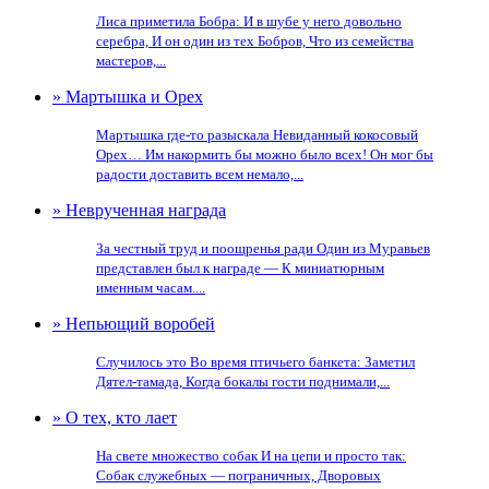
Лиса приметила Бобра: И в шубе у него довольно
серебра, И он один из тех Бобров, Что из семейства
мастеров,...
» Мартышка и Орех
Мартышка где-то разыскала Невиданный кокосовый
Орех… Им накормить бы можно было всех! Он мог бы
радости доставить всем немало,...
» Неврученная награда
За честный труд и поощренья ради Один из Муравьев
представлен был к награде — К миниатюрным
именным часам....
» Непьющий воробей
Случилось это Во время птичьего банкета: Заметил
Дятел-тамада, Когда бокалы гости поднимали,...
» О тех, кто лает
На свете множество собак И на цепи и просто так:
Собак служебных — пограничных, Дворовых