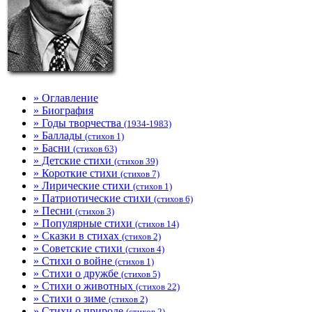
» Оглавление
» Биография
» Годы творчества
(1934-1983)
» Баллады
(стихов 1)
» Басни
(стихов 63)
» Детские стихи
(стихов 39)
» Короткие стихи
(стихов 7)
» Лирические стихи
(стихов 1)
» Патриотические стихи
(стихов 6)
» Песни
(стихов 3)
» Популярные стихи
(стихов 14)
» Сказки в стихах
(стихов 2)
» Советские стихи
(стихов 4)
» Стихи о войне
(стихов 1)
» Стихи о дружбе
(стихов 5)
» Стихи о животных
(стихов 22)
» Стихи о зиме
(стихов 2)
» Стихи о природе
(стихов 2)