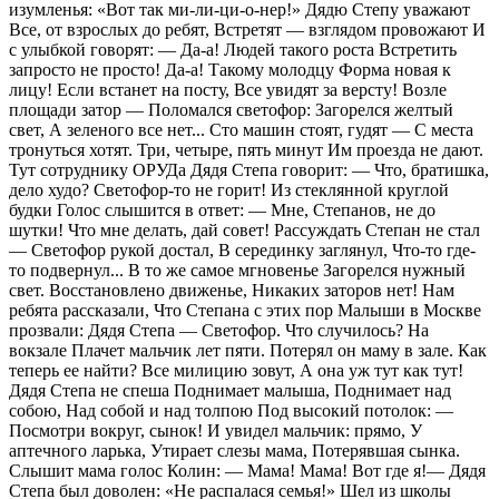
изумленья: «Вот так ми-ли-ци-о-нер!» Дядю Степу уважают
Все, от взрослых до ребят, Встретят — взглядом провожают И
с улыбкой говорят: — Да-а! Людей такого роста Встретить
запросто не просто! Да-а! Такому молодцу Форма новая к
лицу! Если встанет на посту, Все увидят за версту! Возле
площади затор — Поломался светофор: Загорелся желтый
свет, А зеленого все нет... Сто машин стоят, гудят — С места
тронуться хотят. Три, четыре, пять минут Им проезда не дают.
Тут сотруднику ОРУДа Дядя Степа говорит: — Что, братишка,
дело худо? Светофор-то не горит! Из стеклянной круглой
будки Голос слышится в ответ: — Мне, Степанов, не до
шутки! Что мне делать, дай совет! Рассуждать Степан не стал
— Светофор рукой достал, В серединку заглянул, Что-то где-
то подвернул... В то же самое мгновенье Загорелся нужный
свет. Восстановлено движенье, Никаких заторов нет! Нам
ребята рассказали, Что Степана с этих пор Малыши в Москве
прозвали: Дядя Степа — Светофор. Что случилось? На
вокзале Плачет мальчик лет пяти. Потерял он маму в зале. Как
теперь ее найти? Все милицию зовут, А она уж тут как тут!
Дядя Степа не спеша Поднимает малыша, Поднимает над
собою, Над собой и над толпою Под высокий потолок: —
Посмотри вокруг, сынок! И увидел мальчик: прямо, У
аптечного ларька, Утирает слезы мама, Потерявшая сынка.
Слышит мама голос Колин: — Мама! Мама! Вот где я!— Дядя
Степа был доволен: «Не распалася семья!» Шел из школы