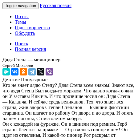
Русская поэзия
Toggle navigation
Поэты
Темы
Годы творчества
Обсудить
Поиск
Полная версия
Дядя Степа — милиционер
Сергей Михалков
Детские
Популярные
Кто не знает дядю Степу? Дядя Степа всем знаком! Знают все,
что дядя Степа Был когда-то моряком. Что давно когда-то жил
он У заставы Ильича. И что прозвище носил он: Дядя Степа
— Каланча. И сейчас средь великанов, Тех, что знает вся
страна, Жив-здоров Степан Степанов — Бывший флотский
старшина. Он шагает по району От двора и до двора, И опять
на нем погоны, С пистолетом кобура.
Он с кокардой на фуражке, Он в шинели под ремнем, Герб
страны блестит на пряжке — Отразилось солнце в нем! Он
идет из отделенья, И какой-то пионер Рот раскрыл от