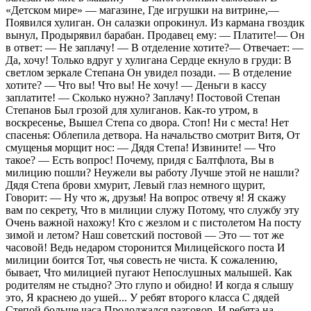
«Детском мире» — магазине, Где игрушки на витрине,—
Появился хулиган. Он салазки опрокинул. Из кармана гвоздик
вынул, Продырявил барабан. Продавец ему: — Платите!— Он
в ответ: — Не заплачу! — В отделение хотите?— Отвечает: —
Да, хочу! Только вдруг у хулигана Сердце екнуло в груди: В
светлом зеркале Степана Он увидел позади. — В отделение
хотите? — Что вы! Что вы! Не хочу! — Деньги в кассу
заплатите! — Сколько нужно? Заплачу! Постовой Степан
Степанов Был грозой для хулиганов. Как-то утром, в
воскресенье, Вышел Степа со двора. Стоп! Ни с места! Нет
спасенья: Облепила детвора. На начальство смотрит Витя, От
смущенья морщит нос: — Дядя Степа! Извините! — Что
такое? — Есть вопрос! Почему, придя с Балтфлота, Вы в
милицию пошли? Неужели вы работу Лучше этой не нашли?
Дядя Степа брови хмурит, Левый глаз немного щурит,
Говорит: — Ну что ж, друзья! На вопрос отвечу я! Я скажу
вам по секрету, Что в милиции служу Потому, что службу эту
Очень важной нахожу! Кто с жезлом и с пистолетом На посту
зимой и летом? Наш советский постовой — Это — тот же
часовой! Ведь недаром сторонится Милицейского поста И
милиции боится Тот, чья совесть не чиста. К сожалению,
бывает, Что милицией пугают Непослушных малышей. Как
родителям не стыдно? Это глупо и обидно! И когда я слышу
это, Я краснею до ушей... У ребят второго класса С дядей
Степой больше часа Продолжался разговор. И ребята на