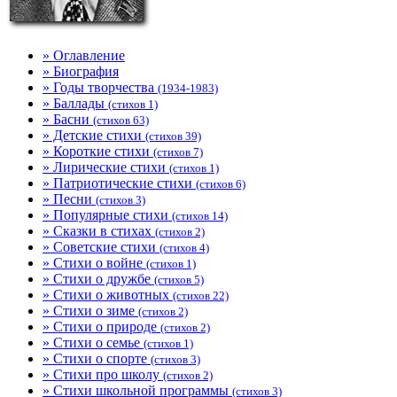
» Оглавление
» Биография
» Годы творчества
(1934-1983)
» Баллады
(стихов 1)
» Басни
(стихов 63)
» Детские стихи
(стихов 39)
» Короткие стихи
(стихов 7)
» Лирические стихи
(стихов 1)
» Патриотические стихи
(стихов 6)
» Песни
(стихов 3)
» Популярные стихи
(стихов 14)
» Сказки в стихах
(стихов 2)
» Советские стихи
(стихов 4)
» Стихи о войне
(стихов 1)
» Стихи о дружбе
(стихов 5)
» Стихи о животных
(стихов 22)
» Стихи о зиме
(стихов 2)
» Стихи о природе
(стихов 2)
» Стихи о семье
(стихов 1)
» Стихи о спорте
(стихов 3)
» Стихи про школу
(стихов 2)
» Стихи школьной программы
(стихов 3)