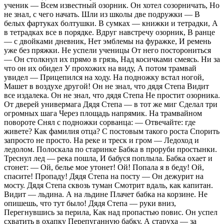
ученик — Всем известный озорник. Он хотел созорничать, Но
не знал, с чего начать. Шли из школы две подружки — В
белых фартуках болтушки. В сумках — книжки и тетрадки, А
в тетрадках все в порядке. Вдруг навстречу озорник, В ранце
— с двойками дневник, Нет эмблемы на фуражке, И ремень
уже без пряжки. Не успели ученицы От него посторониться
— Он столкнул их прямо в грязь, Над косичками смеясь. Ни за
что он их обидел У прохожих на виду, А потом трамвай
увидел — Прицепился на ходу. На подножку встал ногой,
Машет в воздухе другой! Он не знал, что дядя Степа Видит
все издалека. Он не знал, что дядя Степа Не простит озорника.
От дверей универмага Дядя Степа — в тот же миг Сделал три
огромных шага Через площадь напрямик. На трамвайном
повороте Снял с подножки сорванца: — Отвечайте: где
живете? Как фамилия отца? С постовым такого роста Спорить
запросто не просто. На реке и треск и гром — Ледоход и
ледолом. Полоскала по старинке Бабка в проруби простынки.
Треснул лед — река пошла, И бабуся поплыла. Бабка охает и
стонет: — Ой, белье мое утонет! Ой! Попала я в беду! Ой,
спасите! Пропаду! Дядя Степа на посту — Он дежурит на
мосту. Дядя Степа сквозь туман Смотрит вдаль, как капитан.
Видит — льдина. А на льдине Плачет бабка на корзине. Не
опишешь, что тут было! Дядя Степа — руки вниз,
Перегнувшись за перила, Как над пропастью повис. Он успел
схватить в охапку Перепуганную бабку, А старуха — за