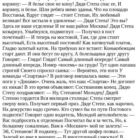
корзину: — Я белье свое не кину! Дядя Степа спас ее, И
корзину, и белье. Шли ребята мимо зданья, Что на площади
Восстанья, Вдруг глядят — стоит Степан, Их любимый
великан! Все застыли в удивленье: — Дядя Степа! Это вы?
Здесь не ваше отделенье И не ваш район Москвы! Дядя Степа
козырнул, Улыбнулся, подмигнул: — Получил я пост
почетный!— И теперь на мостовой, Там, где дом стоит
высотный, Есть высотный постовой! Как натянутый платок,
Гладко залитый каток. На трибунах все встают: Конькобежцам
старт дают. И они бегут по кругу, А болельщики друг другу
Говорят: — Гляди! Гляди! Самый длинный впереди! Самый
длинный впереди, Номер «восемь» на груди! Тут один папаша
строгий Своего спросил сынка: — Вероятно, эти ноги У
команды «Спартака»? В разговор вмешалась мама: — Эти
ноги у «Динамо». Очень жаль, что наш «Спартак» Не догонит
их никак! В это время объявляют: Состязаниям конец. Дядю
Степу поздравляют: — Ну, Степанов! Молодец! Дядей
Степою гордится Вся милиция столицы: Степа смотрит
сверху вниз, Получает первый приз. Дяде Степе, как нарочно,
На дежурство надо срочно. Кто сумел бы по пути Постового
подвезти? Говорит один водитель, Молодой автолюбитель: —
Вас подбросить к отделенью Посчитал бы я за честь, Но, к
большому сожаленью, Вам в «Москвич» мой не залезть! —
Эй, Степанов! Я подкину,— Тут другой шофер позвал.—
Залезай ко мне в машину — В многотонный самосвал! В