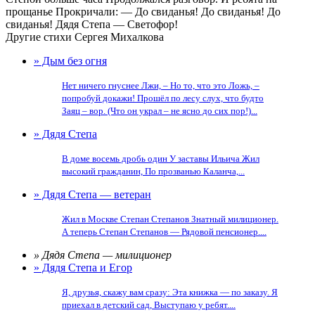
прощанье Прокричали: — До свиданья! До свиданья! До
свиданья! Дядя Степа — Светофор!
Другие стихи Сергея Михалкова
» Дым без огня
Нет ничего гнуснее Лжи, – Но то, что это Ложь, –
попробуй докажи! Прошёл по лесу слух, что будто
Заяц – вор. (Что он украл – не ясно до сих пор!)...
» Дядя Степа
В доме восемь дробь один У заставы Ильича Жил
высокий гражданин, По прозванью Каланча,...
» Дядя Степа — ветеран
Жил в Москве Степан Степанов Знатный милиционер.
А теперь Степан Степанов — Рядовой пенсионер....
» Дядя Степа — милиционер
» Дядя Степа и Егор
Я, друзья, скажу вам сразу: Эта книжка — по заказу. Я
приехал в детский сад, Выступаю у ребят....