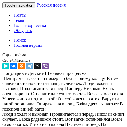
Русская поэзия
Toggle navigation
Поэты
Темы
Годы творчества
Обсудить
Поиск
Полная версия
Одна рифма
Сергей Михалков
Популярные
Детские
Школьная программа
Шел трамвай десятый номер По бульварному кольцу. В нем
сидело и стояло Сто пятнадцать человек. Люди входят и
выходят, Продвигаются вперед. Пионеру Николаю Ехать
очень хорошо. Он сидит на лучшем месте - Возле самого окна.
У него коньки под мышкой: Он собрался на каток. Вдруг на
пятой остановке, Опираясь на клюку, Бабка дряхлая влезает В
переполненный вагон.
Люди входят и выходят, Продвигаются вперед. Николай сидит
скучает, Бабка рядышком стоит. Вот вагон остановился Возле
самого катка, И из этого вагона Вылезает пионер. На