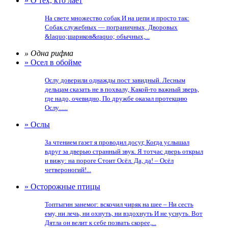
» О тех, кто лает
На свете множество собак И на цепи и просто так:
Собак служебных — пограничных, Дворовых
&laquo;шариков&raquo; обычных,...
» Одна рифма
» Осел в обойме
Ослу доверили однажды пост завидный. Лесным
дельцам сказать не в похвалу, Какой-то важный зверь,
где надо, очевидно, По дружбе оказал протекцию
Ослу......
» Ослы
За чтением газет я проводил досуг, Когда услышал
вдруг за дверью странный звук. Я тотчас дверь открыл
и вижу: на пороге Стоит Осёл. Да, да! – Осёл
четвероногий!...
» Осторожные птицы
Топтыгин занемог: вскочил чиряк на шее – Ни сесть
ему, ни лечь, ни охнуть, ни вздохнуть И не уснуть. Вот
Дятла он велит к себе позвать скорее,...