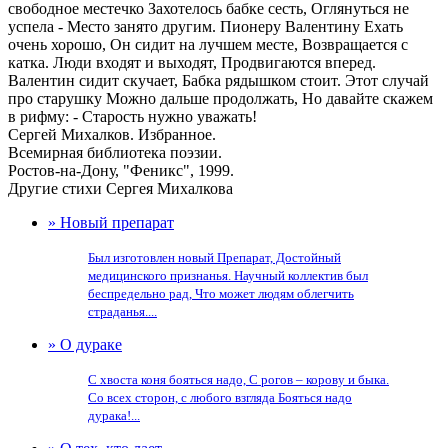
свободное местечко Захотелось бабке сесть, Оглянуться не
успела - Место занято другим. Пионеру Валентину Ехать
очень хорошо, Он сидит на лучшем месте, Возвращается с
катка. Люди входят и выходят, Продвигаются вперед.
Валентин сидит скучает, Бабка рядышком стоит. Этот случай
про старушку Можно дальше продолжать, Но давайте скажем
в рифму: - Старость нужно уважать!
Сергей Михалков. Избранное.
Всемирная библиотека поэзии.
Ростов-на-Дону, "Феникс", 1999.
Другие стихи Сергея Михалкова
» Новый препарат
Был изготовлен новый Препарат, Достойный
медицинского признанья. Научный коллектив был
беспредельно рад, Что может людям облегчить
страданья....
» О дураке
С хвоста коня бояться надо, С рогов – корову и быка.
Со всех сторон, с любого взгляда Бояться надо
дурака!...