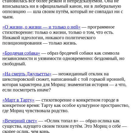
становилась всё более резкой и непредсказуемой. Она не
вписывалась ни в официальный канон, ни в либеральную
оппозицию — шла своим путём, который не совпадал ни с
чьим.
«О жизни, о жизни — и только о ней»
— программное
стихотворение: только о жизни, только о том, что есть.
Никакой идеологии, никакого политического
позиционирования — только жизнь.
«Бродячая собака»
— образ бродячей собаки как символа
независимости и уязвимости одновременно: бездомный, но
свободный.
«На смерть Джульетты»
— неожиданный отклик на
шекспировский сюжет, написанный с той горькой иронией,
которая характерна для Мориц: знаменитая история — а что,
если посмотреть иначе?
«Март в Тарту»
— стихотворение о конкретном городе в
конкретное время: Тарту как особое культурное пространство,
где Мориц чувствовала родство.
«Вечерний свет»
— «Ослик топал в» — образ ослика как
существа, идущего своим тихим путём. Это Мориц о себе —
скорее ослик, чем конь.