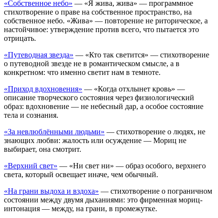
«Собственное небо»
— «Я жива, жива» — программное
стихотворение о праве на собственное пространство, на
собственное небо. «Жива» — повторение не риторическое, а
настойчивое: утверждение против всего, что пытается это
отрицать.
«Путеводная звезда»
— «Кто так светится» — стихотворение
о путеводной звезде не в романтическом смысле, а в
конкретном: что именно светит нам в темноте.
«Приход вдохновения»
— «Когда отхлынет кровь» —
описание творческого состояния через физиологический
образ: вдохновение — не небесный дар, а особое состояние
тела и сознания.
«За невлюблёнными людьми»
— стихотворение о людях, не
знающих любви: жалость или осуждение — Мориц не
выбирает, она смотрит.
«Верхний свет»
— «Ни свет ни» — образ особого, верхнего
света, который освещает иначе, чем обычный.
«На грани выдоха и вздоха»
— стихотворение о пограничном
состоянии между двумя дыханиями: это фирменная мориц-
интонация — между, на грани, в промежутке.