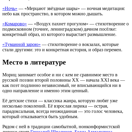
«Ночь»
— «Мерцают звёздные шары» — ночная медитация:
небо как пространство, в котором можно дышать.
«Комарово»
— «Воздух пахнет прогулом» — стихотворение о
подмосковном (точнее, ленинградском) дачном посёлке:
конкретный образ, из которого вырастает размышление.
«Туманной зарою»
— стихотворение о вокзалах, которые
стали другими: это и конкретная история, и образ перемен.
Место в литературе
Мориц занимает особое и ни с кем не сравнимое место в
русской поэзии второй половины XX — начала XXI века —
как поэт подлинно независимый, не вписывающийся ни в
одно направление и именно этим ценный.
Её детские стихи — классика жанра, которую любят уже
несколько поколений. Её взрослая лирика — острая,
парадоксальная, всегда неожиданная — это голос человека,
который отказывается быть удобным.
Рядом с ней в традиции самобытной, нонконформистской
лирики стоят
Геннадий Шпаликов
,
Белла Ахмадулина
—