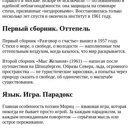
Горького в Москве. Вскоре её исключили — по обвинению в
идейной неблагонадёжности: она защищала на семинаре
стихи, признанные «нездоровыми». Восстановилась только
несколько лет спустя и окончила институт в 1961 году.
Первый сборник. Оттепель
Первый сборник «Разговор о счастье» вышел в 1957 году.
Стихи о море, о свободе, о молодости — наполненные тем
оттепельным воздухом, когда казалось, что мир раскрывается.
Второй сборник «Мыс Желания» (1961) — написан после
путешествия на Шпицберген. Образы Севера, льда, огромного
пространства — не туристические зарисовки, а попытка через
природу сказать о свободе, об одиночестве, о масштабе
существования.
Язык. Игра. Парадокс
Главная особенность поэзии Мориц — языковая игра, которая
никогда не бывает просто игрой. За каждым парадоксом, за
каждым неожиданным поворотом — серьёзная мысль или
острое переживание.