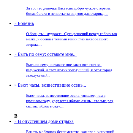
За то, что девочка Настасья добро чужое стерегла,
босая бегала в ненастье за водкою для старика,-...
» Болезнь
О боль, ты - мудрость. Суть решений перед тобою так
мелка, и осеняет темный гений глаз захворавшего
зверька....
» Быть по сему: оставьте мне...
Быть по сему: оставьте мне закат вот этот за-
калужский, и этот лютик золотушный, и этот город
захолустный...
» Бьют часы, возвестившие осень...
Бьют часы, возвестившие осень: тяжелее, чем в
прошлом году, ударяется яблоко оземь - столько раз,
сколько яблок в саду....
В
» В опустевшем доме отдыха
Впасть в обморок беспамятства, как плод, уснувший