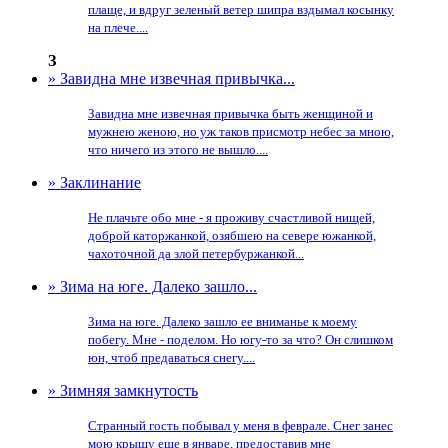
плаще, и вдруг зеленый ветер шипра вздымал косынку
на плече....
З
» Завидна мне извечная привычка...
Завидна мне извечная привычка быть женщиной и
мужнею женою, но уж таков присмотр небес за мною,
что ничего из этого не вышло....
» Заклинание
Не плачьте обо мне - я проживу счастливой нищей,
доброй каторжанкой, озябшею на севере южанкой,
чахоточной да злой петербуржанкой...
» Зима на юге. Далеко зашло...
Зима на юге. Далеко зашло ее вниманье к моему
побегу. Мне - поделом. Но югу-то за что? Он слишком
юн, чтоб предаваться снегу....
» Зимняя замкнутость
Странный гость побывал у меня в феврале. Снег занес
мою крышу еще в январе, предоставив мне