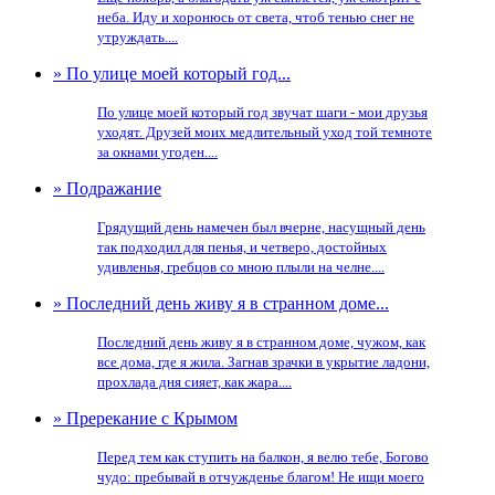
неба. Иду и хоронюсь от света, чтоб тенью снег не
утруждать....
» По улице моей который год...
По улице моей который год звучат шаги - мои друзья
уходят. Друзей моих медлительный уход той темноте
за окнами угоден....
» Подражание
Грядущий день намечен был вчерне, насущный день
так подходил для пенья, и четверо, достойных
удивленья, гребцов со мною плыли на челне....
» Последний день живу я в странном доме...
Последний день живу я в странном доме, чужом, как
все дома, где я жила. Загнав зрачки в укрытие ладони,
прохлада дня сияет, как жара....
» Пререкание с Крымом
Перед тем как ступить на балкон, я велю тебе, Богово
чудо: пребывай в отчужденье благом! Не ищи моего