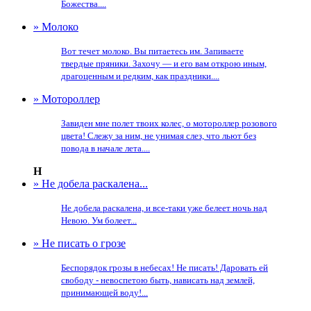
Божества....
» Молоко
Вот течет молоко. Вы питаетесь им. Запиваете
твердые пряники. Захочу — и его вам открою иным,
драгоценным и редким, как праздники....
» Мотороллер
Завиден мне полет твоих колес, о мотороллер розового
цвета! Слежу за ним, не унимая слез, что льют без
повода в начале лета....
Н
» Не добела раскалена...
Не добела раскалена, и все-таки уже белеет ночь над
Невою. Ум болеет...
» Не писать о грозе
Беспорядок грозы в небесах! Не писать! Даровать ей
свободу - невоспетою быть, нависать над землей,
принимающей воду!...