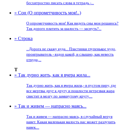
бесхитростно писать слова в тетрадь -...
» Сон (О опрометчивость моя!..)
О опрометчивость моя! Как видеть сны мои решаюсь?
Так дорого платить за шалость — заснуть?...
» Строка
...Дорога не скажу куда... Пластинки глупенькое чудо,
проигрыватель - вздор какой, и слышно, как невесть
откуда,...
Т
» Так дурно жить, как я вчера жила...
Так дурно жить, как я вчера жила,- в пустом пиру, где
все мертвы друг к другу и пошлости нетрезвая жара
свистит в мозгу по замкнутому кругу....
» Так и живем — напрасно маясь...
Так и живем — напрасно маясь, в случайный веруя
навет. Какая маленькая малость нас может разлучить
навек....