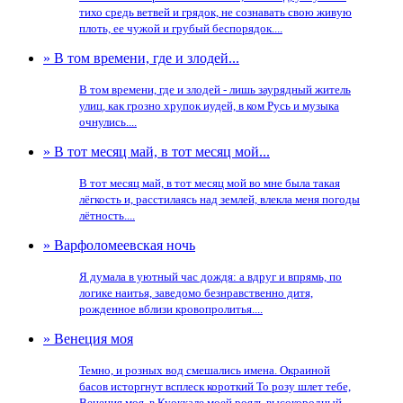
тихо средь ветвей и грядок, не сознавать свою живую
плоть, ее чужой и грубый беспорядок....
» В том времени, где и злодей...
В том времени, где и злодей - лишь заурядный житель
улиц, как грозно хрупок иудей, в ком Русь и музыка
очнулись....
» В тот месяц май, в тот месяц мой...
В тот месяц май, в тот месяц мой во мне была такая
лёгкость и, расстилаясь над землей, влекла меня погоды
лётность....
» Варфоломеевская ночь
Я думала в уютный час дождя: а вдруг и впрямь, по
логике наитья, заведомо безнравственно дитя,
рожденное вблизи кровопролитья....
» Венеция моя
Темно, и розных вод смешались имена. Окраиной
басов исторгнут всплеск короткий То розу шлет тебе,
Венеция моя, в Куоккале моей рояль высокородный....