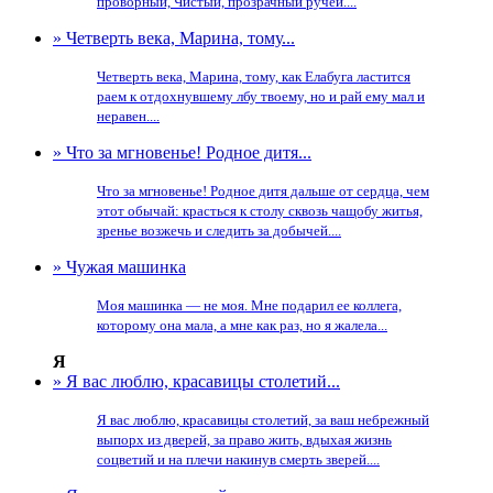
проворный, Чистый, прозрачный ручей....
» Четверть века, Марина, тому...
Четверть века, Марина, тому, как Елабуга ластится
раем к отдохнувшему лбу твоему, но и рай ему мал и
неравен....
» Что за мгновенье! Родное дитя...
Что за мгновенье! Родное дитя дальше от сердца, чем
этот обычай: красться к столу сквозь чащобу житья,
зренье возжечь и следить за добычей....
» Чужая машинка
Моя машинка — не моя. Мне подарил ее коллега,
которому она мала, а мне как раз, но я жалела...
Я
» Я вас люблю, красавицы столетий...
Я вас люблю, красавицы столетий, за ваш небрежный
выпорх из дверей, за право жить, вдыхая жизнь
соцветий и на плечи накинув смерть зверей....