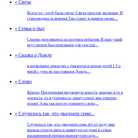
» Свеча
Всего-то - чтоб была свеча, Свеча простая, восковая, И
старомодность вековая Так станет в памяти свежа....
» Семья и быт
Сперва дитя явилось из потёмок небытия. В наш узкий
круг щенок был приглашен для счастья....
» Сказка о Дожде
в нескольких эпизодах с диалогом и хором детей 1 Со
мной с утра не расставался Дождь....
» Слово
&laquo;Претерпевая медленную юность, впадаю я то в
дерзость, то в угрюмость, пишу стихи, мне говорят:
порви! А вы так просто говорите слово,...
» Случилось так, что двадцати семи...
Случилось так, что двадцати семи лет от роду мне
выпала отрада жить в замкнутости дома и семьи,
расширенной прекрасным кругом сада....