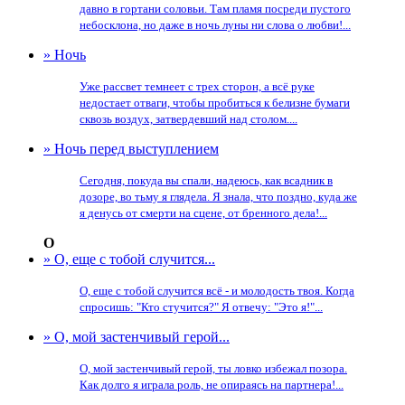
давно в гортани соловьи. Там пламя посреди пустого
небосклона, но даже в ночь луны ни слова о любви!...
» Ночь
Уже рассвет темнеет с трех сторон, а всё руке
недостает отваги, чтобы пробиться к белизне бумаги
сквозь воздух, затвердевший над столом....
» Ночь перед выступлением
Сегодня, покуда вы спали, надеюсь, как всадник в
дозоре, во тьму я глядела. Я знала, что поздно, куда же
я денусь от смерти на сцене, от бренного дела!...
О
» О, еще с тобой случится...
О, еще с тобой случится всё - и молодость твоя. Когда
спросишь: "Кто стучится?" Я отвечу: "Это я!"...
» О, мой застенчивый герой...
О, мой застенчивый герой, ты ловко избежал позора.
Как долго я играла роль, не опираясь на партнера!...