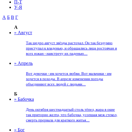
П-Т
У-Я
А
Б
В
Г
А
» Август
Так щедро август звёзды расточал. Он так бездумно
приступал к владенью, и обращались лица ростовчан и
всех южан - навстречу их паденью....
» Апрель
Вот девочки - им хочется любви. Вот мальчики - им
хочется в походы. В апреле изменения погоды
объединяют всех людей с людьми....
Б
» Бабочка
День октября шестнадцатый столь тёпел, жара в окне
так приторно желта, что бабочка, усопшая меж стекол,
смерть прервала для краткого житья....
» Бог