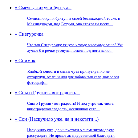
» Смеясь, ликуя и бунтуя...
Смеясь, ликуя и бунтуя, в своей безвыходной тоске, в
Махинджаури, под Батуми, она стояла на песке....
» Снегурочка
Что так Снегурочку тянуло к тому высокому огню? Уж
лучше б в речке утонула, попала под ноги коню....
» Снимок
Улыбкой юности и славы чуть припугнув, но не
отторгнув, от лени или для забавы так села, как велел
фотограф....
» Сны о Грузии - вот радость...
Сны о Грузии - вот радость! И под утро так чиста
виноградовая сладость, осенившая уста....
» Сон (Наскучило уже, да и некстати...)
Наскучило уже, да и некстати о знаменитом друге
рассуждать. Не проще ль в деревенской благодати