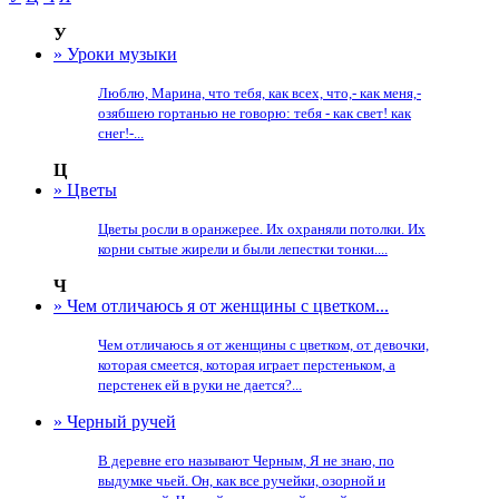
У
» Уроки музыки
Люблю, Марина, что тебя, как всех, что,- как меня,-
озябшею гортанью не говорю: тебя - как свет! как
снег!-...
Ц
» Цветы
Цветы росли в оранжерее. Их охраняли потолки. Их
корни сытые жирели и были лепестки тонки....
Ч
» Чем отличаюсь я от женщины с цветком...
Чем отличаюсь я от женщины с цветком, от девочки,
которая смеется, которая играет перстеньком, а
перстенек ей в руки не дается?...
» Черный ручей
В деревне его называют Черным, Я не знаю, по
выдумке чьей. Он, как все ручейки, озорной и