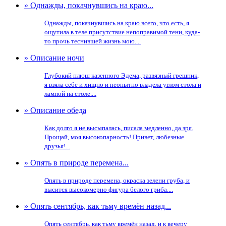
» Однажды, покачнувшись на краю...
Однажды, покачнувшись на краю всего, что есть, я
ощутила в теле присутствие непоправимой тени, куда-
то прочь теснившей жизнь мою....
» Описание ночи
Глубокий плюш казенного Эдема, развязный грешник,
я взяла себе и хищно и неопытно владела углом стола и
лампой на столе....
» Описание обеда
Как долго я не высыпалась, писала медленно, да зря.
Прощай, моя высокопарность! Привет, любезные
друзья!...
» Опять в природе перемена...
Опять в природе перемена, окраска зелени груба, и
высится высокомерно фигура белого гриба....
» Опять сентябрь, как тьму времён назад...
Опять сентябрь, как тьму времён назад, и к вечеру