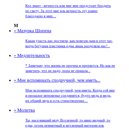
Кто знает - вечность или миг мне предстоит бродить
по свету. За этот миг иль вечность эту равно
благодарю я мир....
М
» Мазурка Шопена
Какая участь нас постигла, как повезло нам в этот час,
когда бегущая пластинка одна лишь разделяла нас!...
» Медлительность
* Замечаю, что жизнь не прочна и прервется. Но как не
заметить, что не надо, пора не пришла...
» Мне вспоминать сподручней, чем иметь...
Мне вспоминать сподручней, чем иметь. Когда сей миг
и прошлое мгновенье соединятся, будто медь и медь,
их общий звук и есть стихотворенье....
» Молитва
Ты, населивший мглу Вселенной, то явно видный, то
едва, огонь невнятный и нетленный материи иль