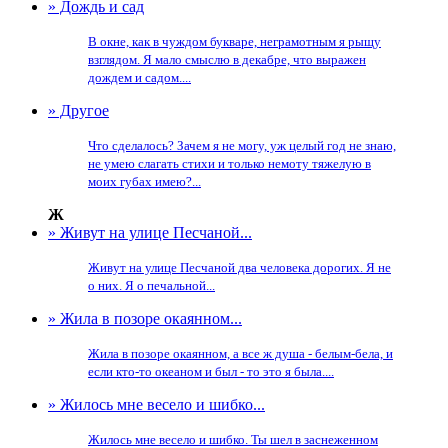
» Дождь и сад
В окне, как в чуждом букваре, неграмотным я рыщу
взглядом. Я мало смыслю в декабре, что выражен
дождем и садом....
» Другое
Что сделалось? Зачем я не могу, уж целый год не знаю,
не умею слагать стихи и только немоту тяжелую в
моих губах имею?...
Ж
» Живут на улице Песчаной...
Живут на улице Песчаной два человека дорогих. Я не
о них. Я о печальной...
» Жила в позоре окаянном...
Жила в позоре окаянном, а все ж душа - белым-бела, и
если кто-то океаном и был - то это я была....
» Жилось мне весело и шибко...
Жилось мне весело и шибко. Ты шел в заснеженном