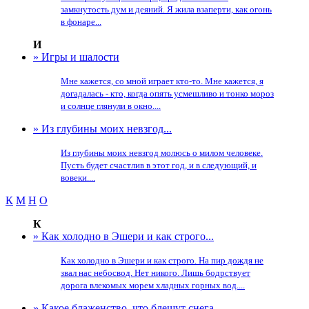
замкнутость дум и деяний. Я жила взаперти, как огонь
в фонаре...
И
» Игры и шалости
Мне кажется, со мной играет кто-то. Мне кажется, я
догадалась - кто, когда опять усмешливо и тонко мороз
и солнце глянули в окно....
» Из глубины моих невзгод...
Из глубины моих невзгод молюсь о милом человеке.
Пусть будет счастлив в этот год, и в следующий, и
вовеки....
К
М
Н
О
К
» Как холодно в Эшери и как строго...
Как холодно в Эшери и как строго. На пир дождя не
звал нас небосвод. Нет никого. Лишь бодрствует
дорога влекомых морем хладных горных вод....
» Какое блаженство, что блещут снега...