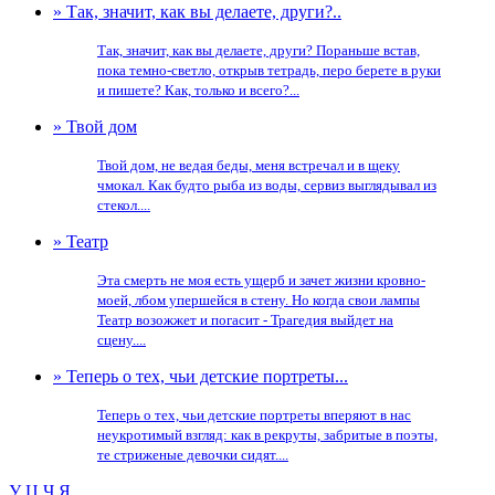
» Так, значит, как вы делаете, други?..
Так, значит, как вы делаете, други? Пораньше встав,
пока темно-светло, открыв тетрадь, перо берете в руки
и пишете? Как, только и всего?...
» Твой дом
Твой дом, не ведая беды, меня встречал и в щеку
чмокал. Как будто рыба из воды, сервиз выглядывал из
стекол....
» Театр
Эта смерть не моя есть ущерб и зачет жизни кровно-
моей, лбом упершейся в стену. Но когда свои лампы
Театр возожжет и погасит - Трагедия выйдет на
сцену....
» Теперь о тех, чьи детские портреты...
Теперь о тех, чьи детские портреты вперяют в нас
неукротимый взгляд: как в рекруты, забритые в поэты,
те стриженые девочки сидят....
У
Ц
Ч
Я