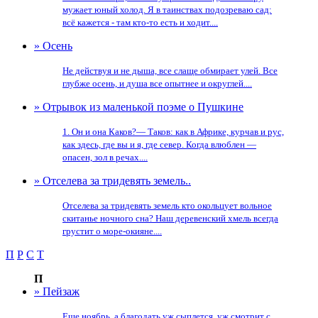
мужает юный холод. Я в таинствах подозреваю сад:
всё кажется - там кто-то есть и ходит....
» Осень
Не действуя и не дыша, все слаще обмирает улей. Все
глубже осень, и душа все опытнее и округлей....
» Отрывок из маленькой поэме о Пушкине
1. Он и она Каков?— Таков: как в Африке, курчав и рус,
как здесь, где вы и я, где север. Когда влюблен —
опасен, зол в речах....
» Отселева за тридевять земель..
Отселева за тридевять земель кто окольцует вольное
скитанье ночного сна? Наш деревенский хмель всегда
грустит о море-окияне....
П
Р
С
Т
П
» Пейзаж
Еще ноябрь, а благодать уж сыплется, уж смотрит с