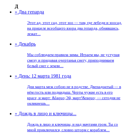
Д
» Два гепарда
Этот ад, этот сад, этот зоо — там, где лебеди и зоосад,
на прицеле всеобщего взора два гепарда, обнявшись,
лежат....
» Декабрь
Мы соблюдаем правила зимы. Играем мы, не уступая
смеху и придавая очертанья снегу, приподнимаем
белый снег с земли....
» День: 12 марта 1981 года
Дни марта меж собою не в родстве. Двенадцатый — в
нём гость или подкидыш. Черты чужие есть в его
красе, и март: &laquo;Эй, март!&raquo; — сегодня не
окликнешь....
» Дождь в лицо и ключицы...
Дождь в лицо и ключицы, и над мачтами гром. Ты со
мной приключился, словно шторм с кораблем....