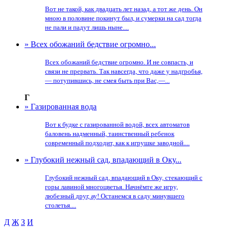
Вот не такой, как двадцать лет назад, а тот же день. Он
мною в половине покинут был, и сумерки на сад тогда
не пали и падут лишь ныне....
» Всех обожаний бедствие огромно...
Всех обожаний бедствие огромно. И не совпасть, и
связи не прервать. Так навсегда, что даже у надгробья,
— потупившись, не смея быть при Вас,—...
Г
» Газированная вода
Вот к будке с газированной водой, всех автоматов
баловень надменный, таинственный ребенок
современный подходит, как к игрушке заводной....
» Глубокий нежный сад, впадающий в Оку...
Глубокий нежный сад, впадающий в Оку, стекающий с
горы лавиной многоцветья. Начнёмте же игру,
любезный друг, ау! Останемся в саду минувшего
столетья....
Д
Ж
З
И