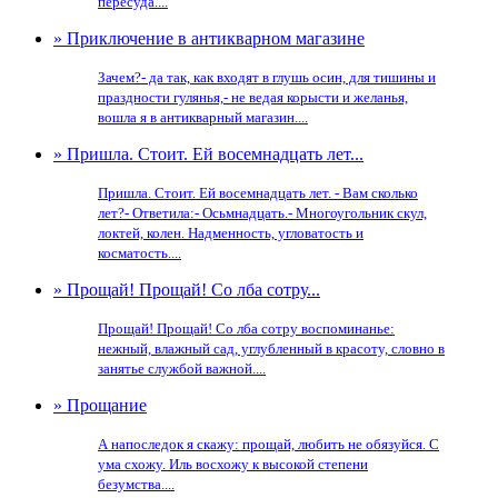
пересуда....
» Приключение в антикварном магазине
Зачем?- да так, как входят в глушь осин, для тишины и
праздности гулянья,- не ведая корысти и желанья,
вошла я в антикварный магазин....
» Пришла. Стоит. Ей восемнадцать лет...
Пришла. Стоит. Ей восемнадцать лет. - Вам сколько
лет?- Ответила:- Осьмнадцать.- Многоугольник скул,
локтей, колен. Надменность, угловатость и
косматость....
» Прощай! Прощай! Со лба сотру...
Прощай! Прощай! Со лба сотру воспоминанье:
нежный, влажный сад, углубленный в красоту, словно в
занятье службой важной....
» Прощание
А напоследок я скажу: прощай, любить не обязуйся. С
ума схожу. Иль восхожу к высокой степени
безумства....