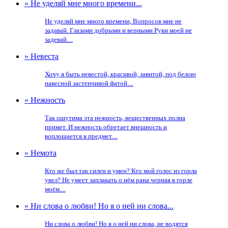
» Не уделяй мне много времени...
Не уделяй мне много времени, Вопросов мне не
задавай. Глазами добрыми и верными Руки моей не
задевай....
» Невеста
Хочу я быть невестой, красивой, завитой, под белою
навесной застенчивой фатой....
» Нежность
Так ощутима эта нежность, вещественных полна
примет. И нежность обретает внешность и
воплощается в предмет....
» Немота
Кто же был так силен и умен? Кто мой голос из горла
увел? Не умеет заплакать о нём рана черная в горле
моём....
» Ни слова о любви! Но я о ней ни слова...
Ни слова о любви! Но я о ней ни слова, не водятся