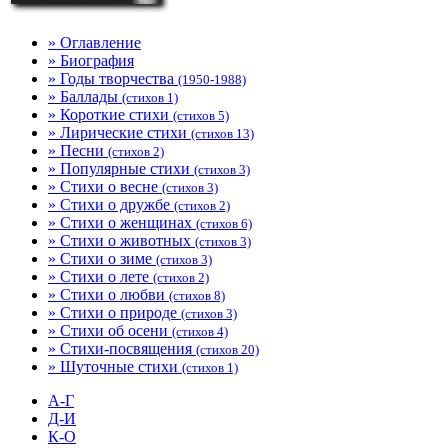
» Оглавление
» Биография
» Годы творчества
(1950-1988)
» Баллады
(стихов 1)
» Короткие стихи
(стихов 5)
» Лирические стихи
(стихов 13)
» Песни
(стихов 2)
» Популярные стихи
(стихов 3)
» Стихи о весне
(стихов 3)
» Стихи о дружбе
(стихов 2)
» Стихи о женщинах
(стихов 6)
» Стихи о животных
(стихов 3)
» Стихи о зиме
(стихов 3)
» Стихи о лете
(стихов 2)
» Стихи о любви
(стихов 8)
» Стихи о природе
(стихов 3)
» Стихи об осени
(стихов 4)
» Стихи-посвящения
(стихов 20)
» Шуточные стихи
(стихов 1)
А-Г
Д-И
К-О