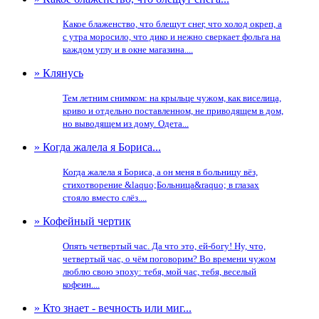
Какое блаженство, что блещут снег, что холод окреп, а
с утра моросило, что дико и нежно сверкает фольга на
каждом углу и в окне магазина....
» Клянусь
Тем летним снимком: на крыльце чужом, как виселица,
криво и отдельно поставленном, не приводящем в дом,
но выводящем из дому. Одета...
» Когда жалела я Бориса...
Когда жалела я Бориса, а он меня в больницу вёз,
стихотворение &laquo;Больница&raquo; в глазах
стояло вместо слёз....
» Кофейный чертик
Опять четвертый час. Да что это, ей-богу! Ну, что,
четвертый час, о чём поговорим? Во времени чужом
люблю свою эпоху: тебя, мой час, тебя, веселый
кофеин....
» Кто знает - вечность или миг...