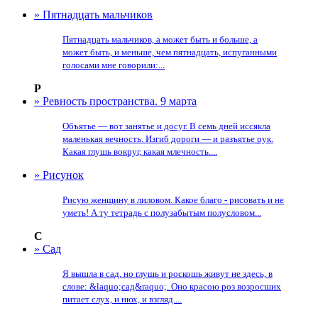
» Пятнадцать мальчиков
Пятнадцать мальчиков, а может быть и больше, а
может быть, и меньше, чем пятнадцать, испуганными
голосами мне говорили:...
Р
» Ревность пространства. 9 марта
Объятье — вот занятье и досуг. В семь дней иссякла
маленькая вечность. Изгиб дороги — и разъятье рук.
Какая глушь вокруг, какая млечность....
» Рисунок
Рисую женщину в лиловом. Какое благо - рисовать и не
уметь! А ту тетрадь с полузабытым полусловом...
С
» Сад
Я вышла в сад, но глушь и роскошь живут не здесь, в
слове: &laquo;сад&raquo;. Оно красою роз возросших
питает слух, и нюх, и взгляд....