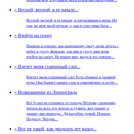
» Весной, весной, в ее начале...
Весной, весной, в ее начале, я опечалившись жила. Но
там, во мгле моей печали, о, как я счастлива была,...
» Взойти на сцену
Пришла и говорю: как нынешнему снегу легко лететь с
небес в угоду февралю, так мне в угоду вам легко
взойти на сцену. Не верьте мне, когда я это говорю....
» Влечет меня старинный слог...
Влечет меня старинный слог. Есть обаянье в древней
речи. Она бывает наших слов и современнее и резче....
» Возвращение из Ленинграда
Всё б глаз не отрывать от города Петрова, гармонию
читать во всех его чертах и думать: вот гранит, а
дышит, как природа... Да надобно домой. Перрон.
Подъезд. Чердак....
» Вот не такой, как двадцать лет назад...