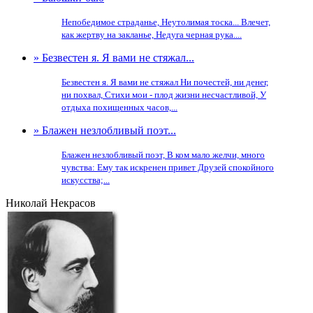
Непобедимое страданье, Неутолимая тоска... Влечет,
как жертву на закланье, Недуга черная рука....
» Безвестен я. Я вами не стяжал...
Безвестен я. Я вами не стяжал Ни почестей, ни денег,
ни похвал, Стихи мои - плод жизни несчастливой, У
отдыха похищенных часов,...
» Блажен незлобливый поэт...
Блажен незлобливый поэт, В ком мало желчи, много
чувства: Ему так искренен привет Друзей спокойного
искусства;...
Николай Некрасов