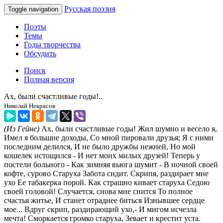
Русская поэзия
Toggle navigation
Поэты
Темы
Годы творчества
Обсудить
Поиск
Полная версия
Ах, были счастливые годы!..
Николай Некрасов
(Из Гейне)
Ах, были счастливые годы! Жил шумно и весело я,
Имел я большие доходы, Со мной пировали друзья; Я с ними
последним делился, И не было дружбы нежней, Но мой
кошелек истощился - И нет моих милых друзей! Теперь у
постели больного - Как зимняя вьюга шумит - В ночной своей
кофте, сурово Старуха Забота сидит. Скрипя, раздирает мне
ухо Ее табакерка порой. Как страшно кивает старуха Седою
своей головой! Случается, снова мне снится То полное
счастья житье, И станет отраднее биться Изнывшее сердце
мое... Вдруг скрип, раздирающий ухо,- И мигом исчезла
мечта! Сморкается громко старуха, Зевает и крестит уста.