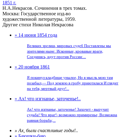
1851 г.
Н.А.Некрасов. Сочинения в трех томах.
Москва: Государственное изд-во
художественной литературы, 1959.
Другие стихи Николая Некрасова
» 14 июня 1854 года
Великих зрелищ, мировых судеб Поставлены мы
зрителями ныне: Исконные, кровавые враги,
Соединясь, идут против России:...
» 20 ноября 1861
Я покинул кладбище унылое, Но я мысль мою там
позабыл,— Под землею в гробу приютилася И глядит
на тебя, мертвый друг!...
» Ах! что изгнанье, заточенье!..
Ах! что изгнанье, заточенье! Захочет - выручит
судьба! Что враг!- возможно примиренье, Возможна
равная борьба;...
» Ах, были счастливые годы!..
» Баюшки-баю