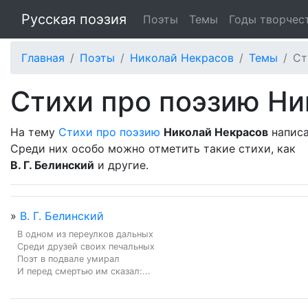
Русская поэзия
Поэты
Темы
Годы творчес
Главная
Поэты
Николай Некрасов
Темы
Ст
Стихи про поэзию Ни
На тему
Стихи про поэзию
Николай Некрасов
написа
Среди них особо можно отметить такие стихи, как
В. Г. Белинский
и другие.
»
В. Г. Белинский
В одном из переулков дальных

Среди друзей своих печальных

Поэт в подвале умирал

И перед смертью им сказал:...