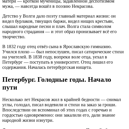
матери — кроткой мученицы, задавленной деспотизмом
мужа, — навсегда вошёл в поэзию Некрасова.
Детство у Волги дало поэту главный материал жизни: он
видел бурлаков, тянущих баржи, видел нищих крестьян,
слышал народные песни и плач. Волга стала символом
народного страдания — и этот образ пронизывает всё его
творчество.
В 1832 году отец отвёз сына в Ярославскую гимназию.
Учился плохо — был непослушен, писал сатирические стихи
на учителей. В 1838 году, вопреки воле отца, уехал в
Петербург — поступать в университет. Отец лишил его
содержания. Началась петербургская нищета.
Петербург. Голодные годы. Начало
пути
Несколько лет Некрасов жил в крайней бедности — снимал
углы, голодал, писал водевили и стихи на заказ за гроши.
Впоследствии он вспоминал об этих годах с горечью и
гордостью одновременно: они закалили его, дали знание
народной жизни изнутри.