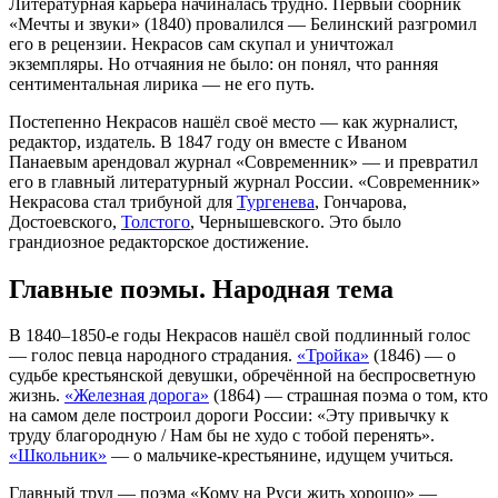
Литературная карьера начиналась трудно. Первый сборник
«Мечты и звуки» (1840) провалился — Белинский разгромил
его в рецензии. Некрасов сам скупал и уничтожал
экземпляры. Но отчаяния не было: он понял, что ранняя
сентиментальная лирика — не его путь.
Постепенно Некрасов нашёл своё место — как журналист,
редактор, издатель. В 1847 году он вместе с Иваном
Панаевым арендовал журнал «Современник» — и превратил
его в главный литературный журнал России. «Современник»
Некрасова стал трибуной для
Тургенева
, Гончарова,
Достоевского,
Толстого
, Чернышевского. Это было
грандиозное редакторское достижение.
Главные поэмы. Народная тема
В 1840–1850-е годы Некрасов нашёл свой подлинный голос
— голос певца народного страдания.
«Тройка»
(1846) — о
судьбе крестьянской девушки, обречённой на беспросветную
жизнь.
«Железная дорога»
(1864) — страшная поэма о том, кто
на самом деле построил дороги России: «Эту привычку к
труду благородную / Нам бы не худо с тобой перенять».
«Школьник»
— о мальчике-крестьянине, идущем учиться.
Главный труд — поэма «Кому на Руси жить хорошо» —