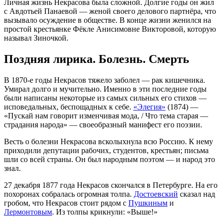
Личная жизнь Некрасова была сложной. Долгие годы он жил
с Авдотьей Панаевой — женой своего делового партнёра, что
вызывало осуждение в обществе. В конце жизни женился на
простой крестьянке Фёкле Анисимовне Викторовой, которую
называл Зиночкой.
Поздняя лирика. Болезнь. Смерть
В 1870-е годы Некрасов тяжело заболел — рак кишечника.
Умирал долго и мучительно. Именно в эти последние годы
были написаны некоторые из самых сильных его стихов —
исповедальных, беспощадных к себе.
«Элегия»
(1874) —
«Пускай нам говорит изменчивая мода, / Что тема старая —
страдания народа» — своеобразный манифест его поэзии.
Весть о болезни Некрасова всколыхнула всю Россию. К нему
приходили депутации рабочих, студентов, крестьян; письма
шли со всей страны. Он был народным поэтом — и народ это
знал.
27 декабря 1877 года Некрасов скончался в Петербурге. На его
похоронах собралась огромная толпа.
Достоевский
сказал над
гробом, что Некрасов стоит рядом с
Пушкиным
и
Лермонтовым
. Из толпы крикнули: «Выше!»