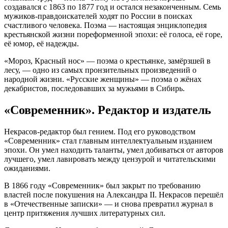
создавался с 1863 по 1877 год и остался незаконченным. Семь
мужиков-правдоискателей ходят по России в поисках
счастливого человека. Поэма — настоящая энциклопедия
крестьянской жизни пореформенной эпохи: её голоса, её горе,
её юмор, её надежды.
«Мороз, Красный нос» — поэма о крестьянке, замёрзшей в
лесу, — одно из самых пронзительных произведений о
народной жизни. «Русские женщины» — поэма о жёнах
декабристов, последовавших за мужьями в Сибирь.
«Современник». Редактор и издатель
Некрасов-редактор был гением. Под его руководством
«Современник» стал главным интеллектуальным изданием
эпохи. Он умел находить таланты, умел добиваться от авторов
лучшего, умел лавировать между цензурой и читательскими
ожиданиями.
В 1866 году «Современник» был закрыт по требованию
властей после покушения на Александра II. Некрасов перешёл
в «Отечественные записки» — и снова превратил журнал в
центр притяжения лучших литературных сил.