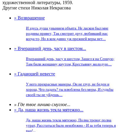
художественной литературы, 1959.
Другие стихи Николая Некрасова
» Возвращение
И здесь душа унынием объята. Не ласков был мне
родины привет; Так смотрит друг, любивший нас
когда-то, Но в ком давно уж прежней веры нет....
» Вчерашний день, часу в шестом...
Вчерашний день, часу в шестом, Зашел я на Сенную;
Там били женщину кнутом, Крестьянку молодую....
» Гадающей невесте
У него прекрасные манеры, Он не глуп, не беден и
хорош, Что гадать? ты влюблена без меры, И судьбы
своей ты не уйдешь....
» Где твое личико смуглое...
» Да, наша жизнь текла мятежно...
Да, наша жизнь текла мятежно, Полна тревог, полна
утрат, Расстаться было неизбежно - И за тебя теперь я
рад!...