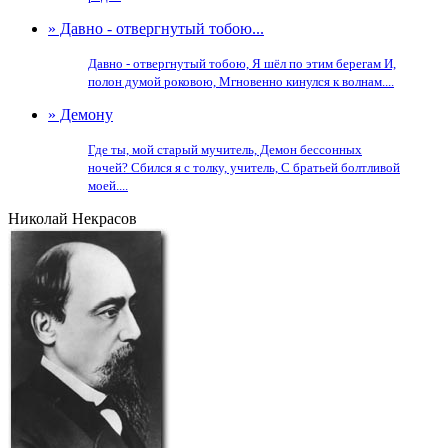
» Давно - отвергнутый тобою...
Давно - отвергнутый тобою, Я шёл по этим берегам И,
полон думой роковою, Мгновенно кинулся к волнам....
» Демону
Где ты, мой старый мучитель, Демон бессонных
ночей? Сбился я с толку, учитель, С братьей болтливой
моей....
Николай Некрасов