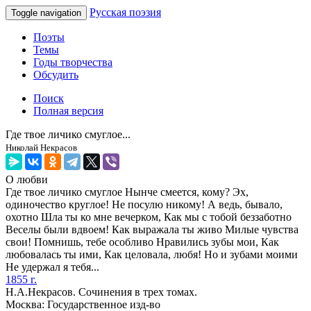
Русская поэзия
Toggle navigation
Поэты
Темы
Годы творчества
Обсудить
Поиск
Полная версия
Где твое личико смуглое...
Николай Некрасов
О любви
Где твое личико смуглое Нынче смеется, кому? Эх,
одиночество круглое! Не посулю никому! А ведь, бывало,
охотно Шла ты ко мне вечерком, Как мы с тобой беззаботно
Веселы были вдвоем! Как выражала ты живо Милые чувства
свои! Помнишь, тебе особливо Нравились зубы мои, Как
любовалась ты ими, Как целовала, любя! Но и зубами моими
Не удержал я тебя...
1855 г.
Н.А.Некрасов. Сочинения в трех томах.
Москва: Государственное изд-во