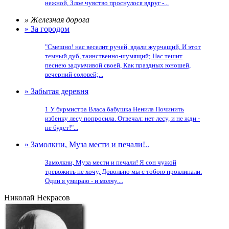
нежной, Злое чувство проснулося вдруг -...
» Железная дорога
» За городом
"Смешно! нас веселит ручей, вдали журчащий, И этот
темный дуб, таинственно-шумящий; Нас тешит
песнею задумчивой своей, Как праздных юношей,
вечерний соловей;...
» Забытая деревня
1 У бурмистра Власа бабушка Ненила Починить
избенку лесу попросила. Отвечал: нет лесу, и не жди -
не будет!"...
» Замолкни, Муза мести и печали!..
Замолкни, Муза мести и печали! Я сон чужой
тревожить не хочу, Довольно мы с тобою проклинали.
Один я умираю - и молчу....
Николай Некрасов