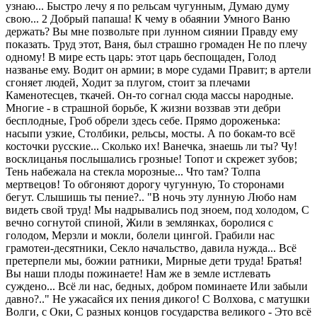
узнаю... Быстро лечу я по рельсам чугунным, Думаю думу
свою... 2 Добрый папаша! К чему в обаянии Умного Ваню
держать? Вы мне позвольте при лунном сиянии Правду ему
показать. Труд этот, Ваня, был страшно громаден Не по плечу
одному! В мире есть царь: этот царь беспощаден, Голод
названье ему. Водит он армии; в море судами Правит; в артели
сгоняет людей, Ходит за плугом, стоит за плечами
Каменотесцев, ткачей. Он-то согнал сюда массы народные.
Многие - в страшной борьбе, К жизни воззвав эти дебри
бесплодные, Гроб обрели здесь себе. Прямо дороженька:
насыпи узкие, Столбики, рельсы, мосты. А по бокам-то всё
косточки русские... Сколько их! Ванечка, знаешь ли ты? Чу!
восклицанья послышались грозные! Топот и скрежет зубов;
Тень набежала на стекла морозные... Что там? Толпа
мертвецов! То обгоняют дорогу чугунную, То сторонами
бегут. Слышишь ты пение?.. "В ночь эту лунную Любо нам
видеть свой труд! Мы надрывались под зноем, под холодом, С
вечно согнутой спиной, Жили в землянках, боролися с
голодом, Мерзли и мокли, болели цингой. Грабили нас
грамотеи-десятники, Секло начальство, давила нужда... Всё
претерпели мы, божии ратники, Мирные дети труда! Братья!
Вы наши плоды пожинаете! Нам же в земле истлевать
суждено... Всё ли нас, бедных, добром поминаете Или забыли
давно?.." Не ужасайся их пения дикого! С Волхова, с матушки
Волги, с Оки, С разных концов государства великого - Это всё