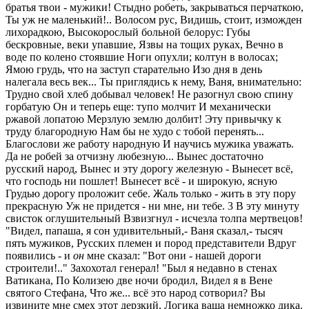
братья твои - мужики! Стыдно робеть, закрываться перчаткою,
Ты уж не маленький!.. Волосом рус, Видишь, стоит, изможден
лихорадкою, Высокорослый больной белорус: Губы
бескровные, веки упавшие, Язвы на тощих руках, Вечно в
воде по колено стоявшие Ноги опухли; колтун в волосах;
Ямою грудь, что на заступ старательно Изо дня в день
налегала весь век... Ты приглядись к нему, Ваня, внимательно:
Трудно свой хлеб добывал человек! Не разогнул свою спину
горбатую Он и теперь еще: тупо молчит И механически
ржавой лопатою Мерзлую землю долбит! Эту привычку к
труду благородную Нам бы не худо с тобой перенять...
Благослови же работу народную И научись мужика уважать.
Да не робей за отчизну любезную... Вынес достаточно
русский народ, Вынес и эту дорогу железную - Вынесет всё,
что господь ни пошлет! Вынесет всё - и широкую, ясную
Грудью дорогу проложит себе. Жаль только - жить в эту пору
прекрасную Уж не придется - ни мне, ни тебе. 3 В эту минуту
свисток оглушительный Взвизгнул - исчезла толпа мертвецов!
"Видел, папаша, я сон удивительный,- Ваня сказал,- тысяч
пять мужиков, Русских племен и пород представители Вдруг
появились - и
он
мне сказал: "Вот они - нашей дороги
строители!.." Захохотал генерал! "Был я недавно в стенах
Ватикана, По Колизею две ночи бродил, Видел я в Вене
святого Стефана, Что же... всё это народ сотворил? Вы
извините мне смех этот дерзкий, Логика ваша немножко дика.