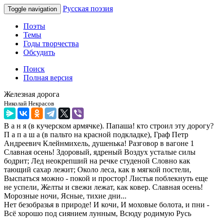
Русская поэзия
Toggle navigation
Поэты
Темы
Годы творчества
Обсудить
Поиск
Полная версия
Железная дорога
Николай Некрасов
В а н я (в кучерском армячке). Папаша! кто строил эту дорогу?
П а п а ш а (в пальто на красной подкладке), Граф Петр
Андреевич Клейнмихель, душенька! Разговор в вагоне 1
Славная осень! Здоровый, ядреный Воздух усталые силы
бодрит; Лед неокрепший на речке студеной Словно как
тающий сахар лежит; Около леса, как в мягкой постели,
Выспаться можно - покой и простор! Листья поблекнуть еще
не успели, Желты и свежи лежат, как ковер. Славная осень!
Морозные ночи, Ясные, тихие дни...
Нет безобразья в природе! И кочи, И моховые болота, и пни -
Всё хорошо под сиянием лунным, Всюду родимую Русь