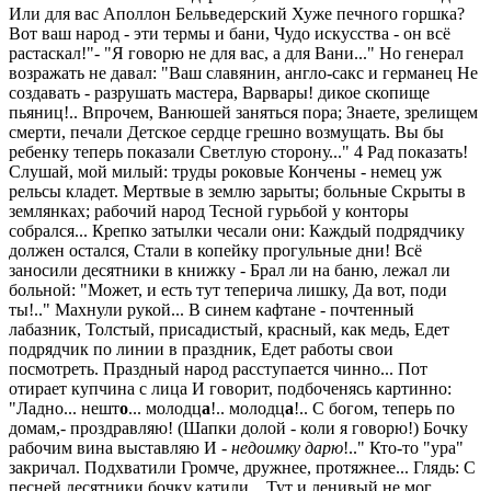
Или для вас Аполлон Бельведерский Хуже печного горшка?
Вот ваш народ - эти термы и бани, Чудо искусства - он всё
растаскал!"- "Я говорю не для вас, а для Вани..." Но генерал
возражать не давал: "Ваш славянин, англо-сакс и германец Не
создавать - разрушать мастера, Варвары! дикое скопище
пьяниц!.. Впрочем, Ванюшей заняться пора; Знаете, зрелищем
смерти, печали Детское сердце грешно возмущать. Вы бы
ребенку теперь показали Светлую сторону..." 4 Рад показать!
Слушай, мой милый: труды роковые Кончены - немец уж
рельсы кладет. Мертвые в землю зарыты; больные Скрыты в
землянках; рабочий народ Тесной гурьбой у конторы
собрался... Крепко затылки чесали они: Каждый подрядчику
должен остался, Стали в копейку прогульные дни! Всё
заносили десятники в книжку - Брал ли на баню, лежал ли
больной: "Может, и есть тут теперича лишку, Да вот, поди
ты!.." Махнули рукой... В синем кафтане - почтенный
лабазник, Толстый, присадистый, красный, как медь, Едет
подрядчик по линии в праздник, Едет работы свои
посмотреть. Праздный народ расступается чинно... Пот
отирает купчина с лица И говорит, подбоченясь картинно:
"Ладно... нешт
о
... молодц
а
!.. молодц
а
!.. С богом, теперь по
домам,- проздравляю! (Шапки долой - коли я говорю!) Бочку
рабочим вина выставляю И -
недоимку дарю
!.." Кто-то "ура"
закричал. Подхватили Громче, дружнее, протяжнее... Глядь: С
песней десятники бочку катили... Тут и ленивый не мог