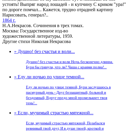
устоять! Выпряг народ лошадей - и купчину С криком "ура!"
по дороге помчал... Кажется, трудно отрадней картину
Нарисовать, генерал?..
1864 г.
Н.А.Некрасов. Сочинения в трех томах.
Москва: Государственное изд-во
художественной литературы, 1959.
Другие стихи Николая Некрасова
» Душно! без счастья и воли...
Душно! без счастья и воли Ночь бесконечно длинна.
Буря бы грянула, что ли? Чаша с краями полна!...
» Еду ли ночью по улице темной...
Еду ли ночью по улице темной, Бури заслушаюсь в
пасмурный день - Друг беззащитный, больной и
бездомный, Вдруг предо мной промелькнет твоя
тень!...
» Если, мучимый страстью мятежной...
Если, мучимый страстью мятежной, Позабылся
ревнивый твой друг, И в душе твоей, кроткой и