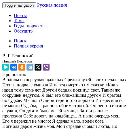
Русская поэзия
Toggle navigation
Поэты
Темы
Годы творчества
Обсудить
Поиск
Полная версия
В. Г. Белинский
Николай Некрасов
Про поэзию
В одном из переулков дальных Среди друзей своих печальных
Поэт в подвале умирал И перед смертью им сказал: «Как я,
назад тому семь лет Другой бедняк покинул свет, Таким же
сокрушен недугом. Я был его ближайшим другом И братом
по судьбе. Мы шли Одной тернистою дорогой И пересилить
не могли Судьбы,— равно к обоим строгой. Он честно истине
служил, Он духом был смелей и чище, Зато и раньше
проложил Себе дорогу на кладбище... А ныне очередь моя...
Его я пережил не много; Я сделал мало, волей бога
Погибла даром жизнь моя, Мои страданья были люты, Но