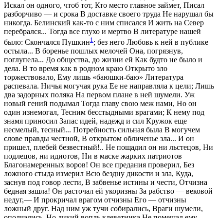
Искал он одного, чтоб тот, Кто место главное займет, Писал
разборчиво — и срока В доставке своего труда Не нарушал бы
никогда. Белинский как-то с ним списался И жить на Север
перебрался... Тогда все глухо и мертво В литературе нашей
1
было: Скончался Пушкин
; без него Любовь к ней в публике
остыла... В боренье пошлых мелочей Она, погрязнув,
поглупела... До общества, до жизни ей Как будто не было и
дела. В то время как в родном краю Открыто зло
торжествовало, Ему лишь «баюшки-баю» Литература
распевала. Ничья могучая рука Ее не направляла к цели; Лишь
два задорных поляка На первом плане в ней шумели. Уж
новый гений подымал Тогда главу свою меж нами, Но он
один изнемогал, Тесним бесстыдными врагами; К нему под
знамя приносил Запас идей, надежд и сил Кружок еще
несмелый, тесный... Потребность сильная была В могучем
слове правды честной, В открытом обличенье зла... И он
пришел, плебей безвестный!.. Не пощадил он ни льстецов, Ни
подлецов, ни идиотов, Ни в маске жарких патриотов
Благонамеренных воров! Он все предания проверил, Без
ложного стыда измерил Всю бездну дикости и зла, Куда,
заснув под говор лести, В забвенье истины и чести, Отчизна
бедная зашла! Он расточал ей укоризны За рабство — вековой
недуг,— И прокричал врагом отчизны Его — отчизны
ложный друг. Над ним уж тучи собирались, Враги шумели,
ополчались. Но дикий вопль клеветника Не помешал ему