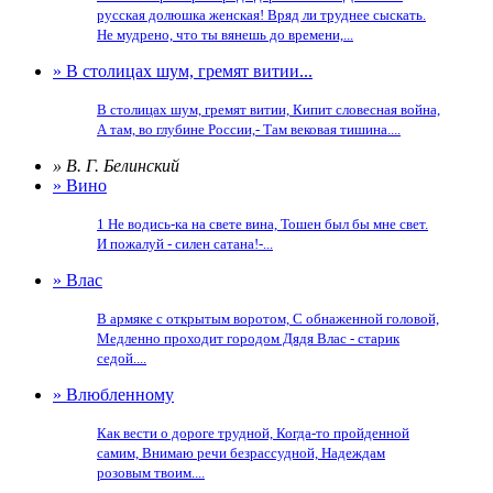
русская долюшка женская! Вряд ли труднее сыскать.
Не мудрено, что ты вянешь до времени,...
» В столицах шум, гремят витии...
В столицах шум, гремят витии, Кипит словесная война,
А там, во глубине России,- Там вековая тишина....
» В. Г. Белинский
» Вино
1 Не водись-ка на свете вина, Тошен был бы мне свет.
И пожалуй - силен сатана!-...
» Влас
В армяке с открытым воротом, С обнаженной головой,
Медленно проходит городом Дядя Влас - старик
седой....
» Влюбленному
Как вести о дороге трудной, Когда-то пройденной
самим, Внимаю речи безрассудной, Надеждам
розовым твоим....