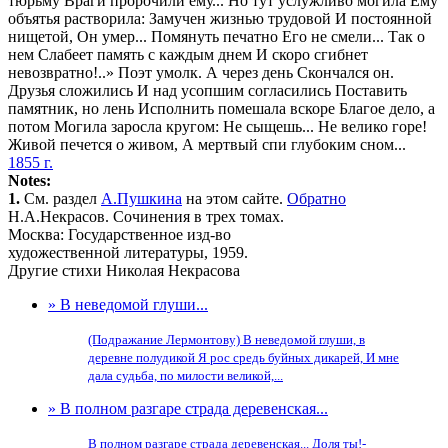
тюрьму Враги пророчили ему... Но тут услужливо могила Ему
объятья растворила: Замучен жизнью трудовой И постоянной
нищетой, Он умер... Помянуть печатно Его не смели... Так о
нем Слабеет память с каждым днем И скоро сгибнет
невозвратно!..» Поэт умолк. А через день Скончался он.
Друзья сложились И над усопшим согласились Поставить
памятник, но лень Исполнить помешала вскоре Благое дело, а
потом Могила заросла кругом: Не сыщешь... Не велико горе!
Живой печется о живом, А мертвый спи глубоким сном...
1855 г.
Notes:
1.
См. раздел
А.Пушкина
на этом сайте.
Обратно
Н.А.Некрасов. Сочинения в трех томах.
Москва: Государственное изд-во
художественной литературы, 1959.
Другие стихи Николая Некрасова
» В неведомой глуши...
(Подражание Лермонтову) В неведомой глуши, в
деревне полудикой Я рос средь буйных дикарей, И мне
дала судьба, по милости великой,...
» В полном разгаре страда деревенская...
В полном разгаре страда деревенская... Доля ты!-