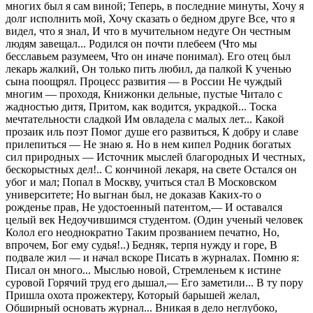
многих был я сам виной; Теперь, в последние минуты, Хочу я
долг исполнить мой, Хочу сказать о бедном друге Все, что я
видел, что я знал, И что в мучительном недуге Он честным
людям завещал... Родился он почти плебеем (Что мы
бесславьем разумеем, Что он иначе понимал). Его отец был
лекарь жалкий, Он только пить любил, да палкой К ученью
сына поощрял. Процесс развития — в России Не чуждый
многим — проходя, Книжонки дельные, пустые Читало с
жадностью дитя, Притом, как водится, украдкой... Тоска
мечтательности сладкой Им овладела с малых лет... Какой
прозаик иль поэт Помог душе его развиться, К добру и славе
прилепиться — Не знаю я. Но в нем кипел Родник богатых
сил природных — Источник мыслей благородных И честных,
бескорыстных дел!.. С кончиной лекаря, на свете Остался он
убог и мал; Попал в Москву, учиться стал В Московском
университете; Но выгнан был, не доказав Каких-то о
рожденье прав, Не удостоенный патентом,— И оставался
целый век Недоучившимся студентом. (Один ученый человек
Колол его неоднократно Таким прозванием печатно, Но,
впрочем, Бог ему судья!..) Бедняк, терпя нужду и горе, В
подвале жил — и начал вскоре Писать в журналах. Помню я:
Писал он много... Мыслью новой, Стремленьем к истине
суровой Горячий труд его дышал,— Его заметили... В ту пору
Пришла охота прожектеру, Который барышей желал,
Обширный основать журнал... Вникая в дело неглубоко,