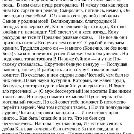
пока... В нем силы пуще разгорались, И между тем как перед
ним Его соратники редели, Смирялись, пятились, немели, Он
шел один неколебим!.. О! сколько есть душой свободных
Сынов у родины моей, Великодушных, благородных И
неподкупно верных ей, Кто в человеке брата видит, Кто зло
клеймит и ненавидит, Чей светел ум и ясен взгляд, Кому
рассудок не теснят Преданья ржавые оковы,— Не все ль они
признать готовы Его учителем своим?.. Судьбой и случаем
храним, Трудился долго он — и много (Конечно, не без воли
Бога) Сказать полезного успел И может быть бы уцелел... Но
поднялась тогда тревога В Париже буйном — и у нас По-
своему отозвалась... Скрутили бедную цензуру — Послушав,
наконец, клевет, И разбирать литературу Созвали целый
комитет. По счастью, в нем сидели люди Честней, чем был из
них один, Палач науки Бутурлин. Который, не жалея груди,
Беснуясь, повторял одно: «Закройте университеты, И будет
зло пресечено!..» (О муж бессмертный! не воспеты Еще никем
твои слова, Но твердо помнит их молва! Пусть червь тебя
могильный гложет, Но сей совет тебе поможет В потомство
перейти верней, Чем том истории твоей...) Почти полгода нас
судили, Читали, справки наводили — И не остался прав
никто... Как быть! спасибо и за то, Что не был суд
бесчеловечен... Настала грустная пора, И честный сеятель
добра Как враг отчизны был отмечен; За ним следили, и