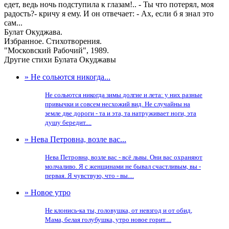
едет, ведь ночь подступила к глазам!.. - Ты что потерял, моя
радость?- кричу я ему. И он отвечает: - Ах, если б я знал это
сам...
Булат Окуджава.
Избранное. Стихотворения.
"Московский Рабочий", 1989.
Другие стихи Булата Окуджавы
» Не сольются никогда...
Не сольются никогда зимы долгие и лета: у них разные
привычки и совсем несхожий вид. Не случайны на
земле две дороги - та и эта, та натруживает ноги, эта
душу бередит....
» Нева Петровна, возле вас...
Нева Петровна, возле вас - всё львы. Они вас охраняют
молчаливо. Я с женщинами не бывал счастливым, вы -
первая. Я чувствую, что - вы....
» Новое утро
Не клонись-ка ты, головушка, от невзгод и от обид,
Мама, белая голубушка, утро новое горит....