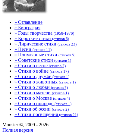
» Оглавление
» Биография
» Годы творчества
(1958-1976)
» Короткие стихи
(стихов 6)
» Лирические стихи
(стихов 23)
» Песни
(стихов 11)
» Популярные стихи
(стихов 5)
» Советские стихи
(стихов 1)
» Стихи о весне
(стихов 2)
» Стихи о войне
(стихов 17)
» Стихи о дружбе
(стихов 1)
» Стихи о животных
(стихов 1)
» Стихи о любви
(стихов 7)
» Стихи о матери
(стихов 1)
» Стихи о Москве
(стихов 4)
» Стихи о природе
(стихов 1)
» Стихи об осени
(стихов 2)
» Стихи-посвящения
(стихов 21)
Monster ©, 2009 - 2026
Полная версия