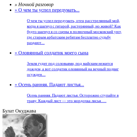
» Ночной разговор
» О чем ты успел передумать...
О чем ты успел передумать, отец расстрелянный мой,
когда я шагнул с гитарой, растерянный, но живой? Как
будто шагнул я со сцены в полночный московский уют,
где старым арбатским ребятам бесплатно судьбу
раздают....
» Оловянный солдатик моего сына
Земля гудит под соловьями, под майским нежится
дождем, а вот солдатик оловянный на вечный подвиг
осужден....
» Осень ранняя. Падают листья...
Осень ранняя. Падают листья. Осторожно ступайте в
траву. Каждый лист — это мордочка лисья......
Булат Окуджава