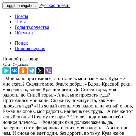
Русская поэзия
Toggle navigation
Поэты
Темы
Годы творчества
Обсудить
Поиск
Полная версия
Ночной разговор
Булат Окуджава
- Мой конь притомился, стоптались мои башмаки. Куда же
мне ехать? Скажите мне, будьте добры. - Вдоль Красной реки,
моя радость, вдоль Красной реки, До Синей горы, моя
радость, до Синей горы. - А как мне проехать туда?
Притомился мой конь. Скажите, пожалуйста, как мне
проехать туда? - На ясный огонь, моя радость, на ясный огонь,
Езжай на огонь, моя радость, найдешь без труда. - А где же тот
ясный огонь? Почему не горит? Сто лет подпираю я небо
ночное плечом... - Фонарщик был должен зажечь, да,
наверное, спит, фонарщик-то спит, моя радость... А я ни при
чем. И снова он едет один, без дороги, во тьму. Куда же он